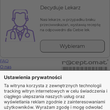
Decyduje Lekarz
Nasi lekarze, w przypadku braku
przeciwwskazań, wystawią receptę
na odpowiedni dla Ciebie lek.
Wybieram
FAQ
O nas
Kariera
Kontakt
Cennik
Regulamin
Dla Pacjenta
Polityka Cookies
Polityka Prywatności