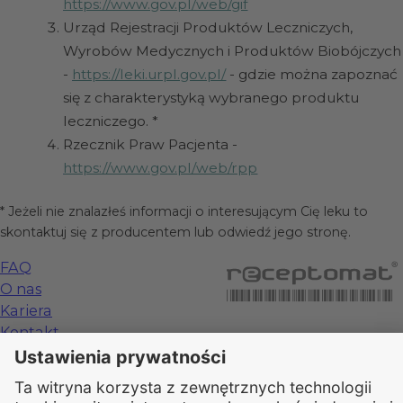
https://www.gov.pl/web/gif
Urząd Rejestracji Produktów Leczniczych,
Wyrobów Medycznych i Produktów Biobójczych
-
https://leki.urpl.gov.pl/
- gdzie można zapoznać
się z charakterystyką wybranego produktu
leczniczego. *
Rzecznik Praw Pacjenta -
https://www.gov.pl/web/rpp
* Jeżeli nie znalazłeś informacji o interesującym Cię leku to
skontaktuj się z producentem lub odwiedź jego stronę.
FAQ
O nas
Kariera
Kontakt
Cennik
Regulamin
Dla Pacjenta