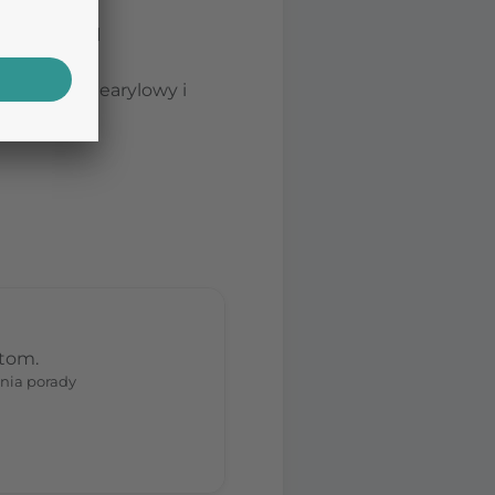
ocnicze
:
520), glikol
kohol cetostearylowy i
stom.
nia porady