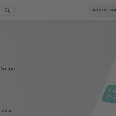
PORTAL Z
Online
godniu