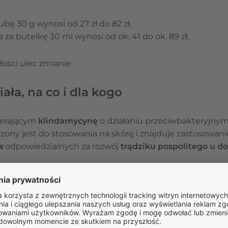
tubę 30 g wynosi od 27 zł do 82 zł,
 za butelkę 30 ml wynosi od ok. 41 do ok. 89 zł,
ości ulec zmianie.
iała, na co i dla kogo
wierającym
klindamycynę
o działaniu przeciwbakteryjnym.
czony jest do stosowania na skórę i znajduje zastosowani
s
odpowiedzialnych za rozwój
trądziku pospolitego u do
 leku
Dalacin T jest klindamycyna
. Emulsja lub żel Dalacin T 