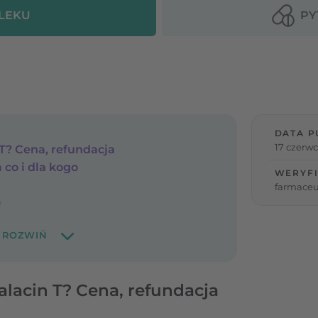
 LEKU
PY
DATA P
17 czerwc
 T? Cena, refundacja
a co i dla kogo
WERYFI
farmaceu
e
Dalacin T? Cena, refundacja