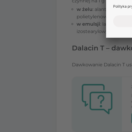
czynnej na 1 g (lub ml) le
w żelu
: alantoina, para
polietylenowy, carbome
w emulsji
: laurylosark
izostearylowy, parahyd
Dalacin T – daw
Dawkowanie Dalacin T ust