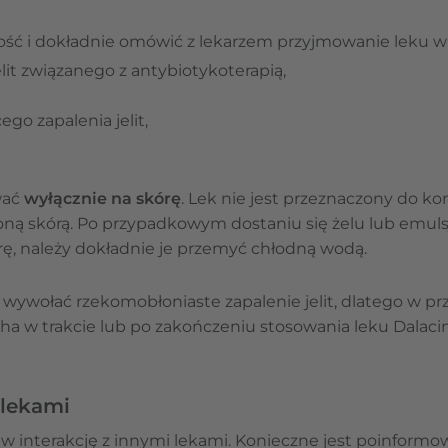
ość i dokładnie omówić z lekarzem przyjmowanie leku w
lit związanego z antybiotykoterapią,
go zapalenia jelit,
wać
wyłącznie na skórę
. Lek nie jest przeznaczony do k
oną skórą. Po przypadkowym dostaniu się żelu lub emulsj
órę, należy dokładnie je przemyć chłodną wodą.
wywołać rzekomobłoniaste zapalenie jelit, dlatego w pr
ha w trakcie lub po zakończeniu stosowania leku Dalaci
 lekami
w interakcję z innymi lekami. Konieczne jest poinformow