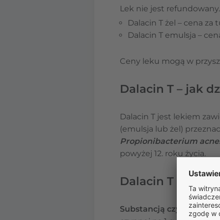
Lek nie jest refundowany.
Dalacin T żel – cena za 
Dalacin T emulsja – cena
Ceny leku mogą w przyszł
Dalacin T – jak dz
Dalacin T jest lekiem za
(emulsja lub żel) przezna
Propionibacterium acne
powyżej 12. roku życia.
Dalacin T – skład
Substancją czynną leku 