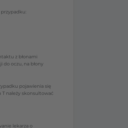
 przypadku:
ontaktu z błonami
i do oczu, na błony
zypadku pojawienia się
n T należy skonsultować
anie lekarza o