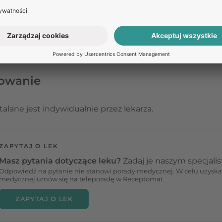
ku. W składzie leku znajdują się również
substancje pom
hydroksybenzoesan metylu (E 218), glikol propylenowy (E 1
r 934 P, wodorotlenek sodu (40%), woda oczyszczona,
ozyny sól sodowa, glicerol, lexemul T, kwas stearynowy, al
roksybenzoesan metylu, woda oczyszczona.
kowanie
alane jest indywidualnie przez lekarza.
ZAPYTAJ O LEK
Masz pytania dotyczące leku?
Zadaj je naszym specjali
Odpowiedź na pytanie nie stanowi porady medycznej. W celu uzyska
medycznej umów się na teleporadę w Receptomat.
ZAPYTAJ O LEK