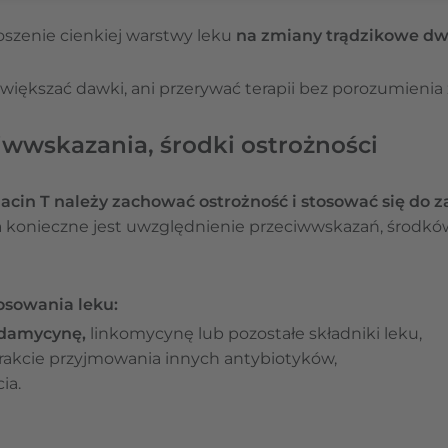
oszenie cienkiej warstwy leku
na zmiany trądzikowe
dw
większać dawki, ani przerywać terapii bez porozumienia 
ciwwskazania, środki ostrożności
acin T należy zachować ostrożność
i stosować się do z
konieczne jest uwzględnienie przeciwwskazań, środków o
osowania leku:
ndamycynę,
linkomycynę
lub pozostałe składniki leku,
trakcie przyjmowania innych antybiotyków,
ia.