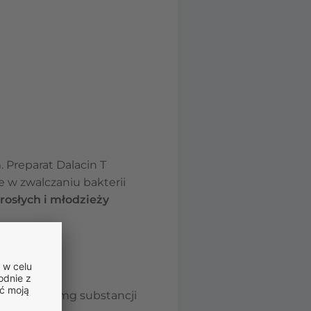
 Preparat Dalacin T
e w zwalczaniu bakterii
rosłych i młodzieży
zawierają 10 mg substancji