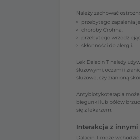
Należy zachować ostrożn
przebytego zapalenia je
choroby Crohna,
przebytego wrzodziejące
skłonności do alergii.
Lek Dalacin T należy uży
śluzowymi, oczami i zrani
śluzowe, czy zranioną sk
Antybiotykoterapia może 
biegunki lub bólów brzuc
się z lekarzem.
Interakcja z innymi
Dalacin T może wchodzić 