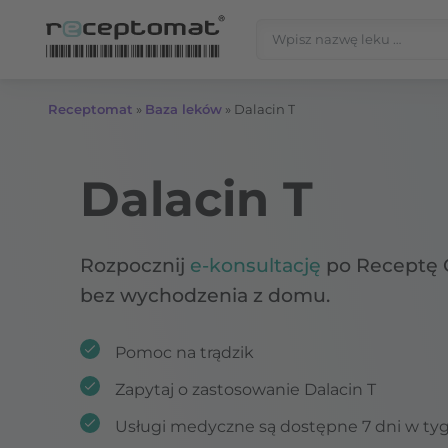
Przejdź do treści
Szukaj:
Receptomat
»
Baza leków
»
Dalacin T
Dalacin T
Rozpocznij
e-konsultację
po Receptę 
bez wychodzenia z domu.
Pomoc na trądzik
Zapytaj o zastosowanie Dalacin T
Usługi medyczne są dostępne 7 dni w ty