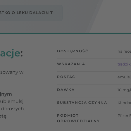
TKO O LEKU DALACIN T
acje
:
DOSTĘPNOŚĆ
na rec
WSKAZANIA
trądzik
tosowany w
POSTAĆ
emulsja
DAWKA
10 mg/m
yjnym
lub emulsji
SUBSTANCJA CZYNNA
Klinda
 dorosłych.
ptę
.
PODMIOT
Pfizer
ODPOWIEDZIALNY