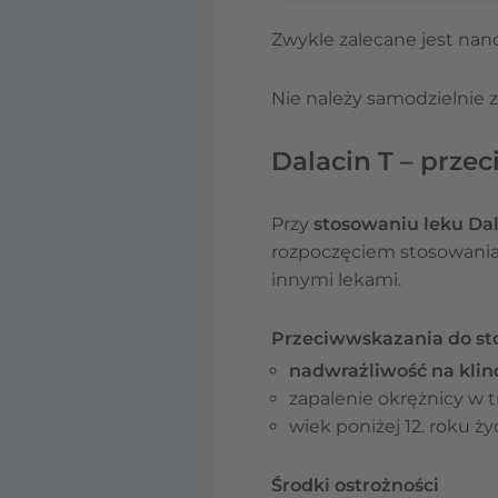
Zwykle zalecane jest nan
Nie należy samodzielnie z
Dalacin T – prze
Przy
stosowaniu leku Dal
rozpoczęciem stosowania 
innymi lekami.
Przeciwwskazania do st
nadwrażliwość na
kli
zapalenie okrężnicy w 
wiek poniżej 12. roku życ
Środki ostrożności