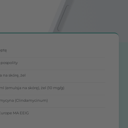
eptę
pospolity
 na skórę, żel
l (emulsja na skórę), żel (10 mg/g)
mycyna (Clindamycinum)
 Europe MA EEIG