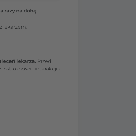
a razy na dobę
.
z lekarzem.
aleceń lekarza.
Przed
strożności i interakcji z