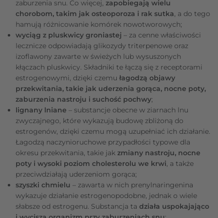
zaburzenia snu. Co więcej,
zapobiegają wielu
chorobom, takim jak osteoporoza i rak sutka
, a do tego
hamują różnicowanie komórek nowotworowych;
wyciąg z pluskwicy groniastej
– za cenne właściwości
lecznicze odpowiadają glikozydy triterpenowe oraz
izoflawony zawarte w świeżych lub wysuszonych
kłączach pluskwicy. Składniki te łączą się z receptorami
estrogenowymi, dzięki czemu
łagodzą objawy
przekwitania, takie jak uderzenia gorąca, nocne poty,
zaburzenia nastroju i suchość pochwy
;
lignany lniane
– substancje obecne w ziarnach lnu
zwyczajnego, które wykazują budowę zbliżoną do
estrogenów, dzięki czemu mogą uzupełniać ich działanie.
Łagodzą naczynioruchowe przypadłości typowe dla
okresu przekwitania, takie jak
zmiany nastroju, nocne
poty i wysoki poziom cholesterolu we krwi
, a także
przeciwdziałają uderzeniom gorąca;
szyszki chmielu
– zawarta w nich prenylnaringenina
wykazuje działanie estrogenopodobne, jednak o wiele
słabsze od estrogenu. Substancja ta
działa uspokajająco
i wycisza organizm przy zaburzeniach snu
;