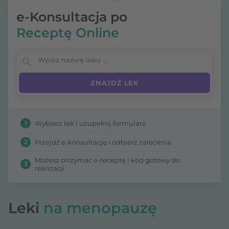
e-Konsultacja po
Receptę Online
Wpisz nazwę leku
1
Wybierz lek i uzupełnij formularz
2
Przejdź e-konsultację i odbierz zalecenia
Możesz otrzymać e-receptę i kod gotowy do
3
realizacji
Leki
na menopauzę