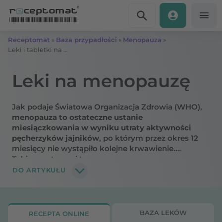
Przejdź do treści
Receptomat
»
Baza przypadłości
»
Menopauza
»
Leki i tabletki na menopauzę
Leki na menopauzę
Jak podaje Światowa Organizacja Zdrowia (WHO),
menopauza to ostateczne ustanie
miesiączkowania w wyniku utraty aktywności
pęcherzyków jajników
, po którym przez okres 12
miesięcy nie wystąpiło kolejne krwawienie.
Takiemu stanowi towarzyszy szereg
nieprzyjemnych dolegliwości, które wpływają na
DO ARTYKUŁU
samopoczucie, zdrowie i jakość życia kobiety.
Dowiedz się, jak złagodzić objawy menopauzy i jaki
suplement diety na menopauzę stosować, by
odzyskać komfort życia.
BAZA LEKÓW
RECEPTA ONLINE