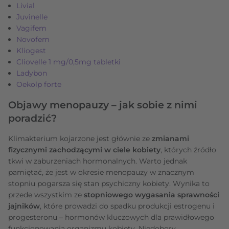
Livial
Juvinelle
Vagifem
Novofem
Kliogest
Cliovelle 1 mg/0,5mg tabletki
Ladybon
Oekolp forte
Objawy menopauzy – jak sobie z nimi
poradzić?
Klimakterium kojarzone jest głównie ze
zmianami
fizycznymi zachodzącymi w ciele kobiety
, których źródło
tkwi w zaburzeniach hormonalnych. Warto jednak
pamiętać, że jest w okresie menopauzy w znacznym
stopniu pogarsza się stan psychiczny kobiety. Wynika to
przede wszystkim ze
stopniowego wygasania sprawności
jajników
, które prowadzi do spadku produkcji estrogenu i
progesteronu – hormonów kluczowych dla prawidłowego
funkcjonowania organizmu kobiety. Niedobory