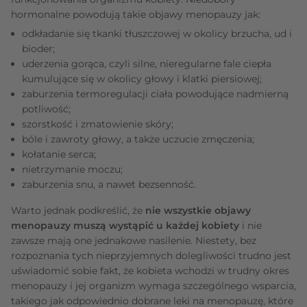
hormonalne powodują takie objawy menopauzy jak:
odkładanie się tkanki tłuszczowej w okolicy brzucha, ud i
bioder;
uderzenia gorąca, czyli silne, nieregularne fale ciepła
kumulujące się w okolicy głowy i klatki piersiowej;
zaburzenia termoregulacji ciała powodujące nadmierną
potliwość;
szorstkość i zmatowienie skóry;
bóle i zawroty głowy, a także uczucie zmęczenia;
kołatanie serca;
nietrzymanie moczu;
zaburzenia snu, a nawet bezsenność.
Warto jednak podkreślić, że
nie wszystkie objawy
menopauzy muszą wystąpić u każdej kobiety
i nie
zawsze mają one jednakowe nasilenie. Niestety, bez
rozpoznania tych nieprzyjemnych dolegliwości trudno jest
uświadomić sobie fakt, że kobieta wchodzi w trudny okres
menopauzy i jej organizm wymaga szczególnego wsparcia,
takiego jak odpowiednio dobrane leki na menopauzę, które