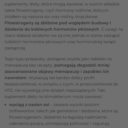
suplementy diety, które mogą zawierać w swoim składzie
także fitoestrogeny, czyli hormony roślinne, których
źródłem są nasiona soi oraz rośliny strączkowe.
Fitoestrogeny są zbliżone pod względem budowy i
działania do kobiecych hormonów płciowych
. Z uwagi na
nieco słabsze działanie nie są one jednak w stanie zastąpić
ludzkich hormonów płciowych oraz hormonalnej terapii
zastępczej.
Tego typu preparaty, dostępne zwykle jako tabletki na
menopauzę bez recepty,
pomagają złagodzić mniej
zaawansowane objawy menopauzy i zapobiec ich
nawrotom
. Wykazują też bardzo dobry profil
bezpieczeństwa, w związku z czym, w przeciwieństwie do
HTZ, nie wywołują one działań niepożądanych. Taki
suplement diety na klimakterium może zawierać:
wyciąg z nasion soi
– zawiera wysoki poziom
izoflawonów, takich jak genisteina i daidzeina, które są
fitoestrogenami. Składniki te łagodzą nadmierne
uderzenia gorąca, zmniejszają potliwość i regulują