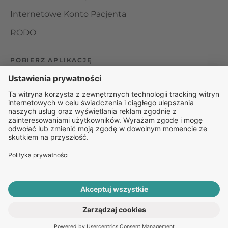
Internetowe Konto Pacjenta
RODO
POBIERZ APLIKACJĘ
Organizator udzielania świadczeń telemedycznych jest
podmiotem leczniczym w rozumieniu ustawy z dnia 15
kwietnia 2011 roku o działalności leczniczej, wpisanym do
rejestru podmiotów wykonujących działalność leczniczą pod
numerem: 000000229172.
© 2025 Rapiomed Group Sp. z o.o.
Baza Leków
Baza
przypadłości
ROZPOCZNIJ E-KONSULTACJĘ
PO RECEPTĘ ONLINE