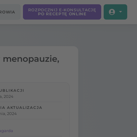
ROZPOCZNIJ E-KONSULTACJĘ
DROWIA
PO RECEPTĘ ONLINE
w menopauzie,
UBLIKACJI
a, 2024
IA AKTUALIZACJA
nia, 2024
agarda