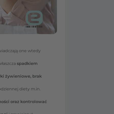
wiadczają one wtedy
zwłaszcza
spadkiem
ki żywieniowe, brak
dziennej diety m.in.
ności oraz kontrolować