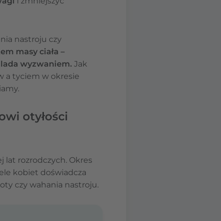
wagi
i zmniejszyć
ia nastroju czy
tem masy ciała –
ie lada wyzwaniem.
Jak
 a tyciem w okresie
iamy.
wi otyłości
 lat rozrodczych. Okres
ele kobiet doświadcza
oty czy wahania nastroju.