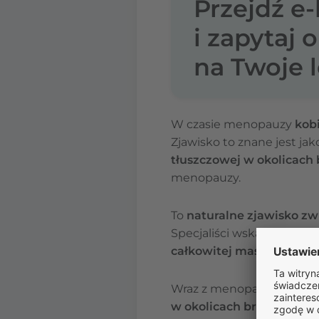
Przejdź e
i zapytaj 
na Twoje l
W czasie menopauzy
kob
Zjawisko to znane jest ja
tłuszczowej w okolicach
menopauzy.
To
naturalne zjawisko z
Specjaliści wskazują, że 
całkowitej masy tłuszcz
Wraz z menopauzą
pozio
w okolicach brzucha
, a 