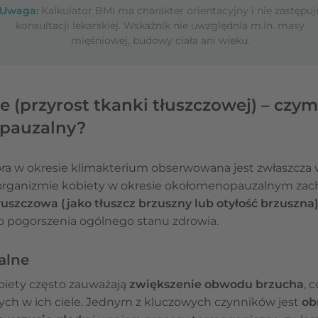
Uwaga:
Kalkulator BMI ma charakter orientacyjny i nie zastępuj
konsultacji lekarskiej. Wskaźnik nie uwzględnia m.in. masy
mięśniowej, budowy ciała ani wieku.
e (przyrost tkanki tłuszczowej) – c
opauzalny?
óra w okresie klimakterium obserwowana jest zwłaszcza
organizmie kobiety w okresie okołomenopauzalnym zach
uszczowa (jako tłuszcz brzuszny lub otyłość brzuszna
o pogorszenia ogólnego stanu zdrowia.
alne
iety często zauważają
zwiększenie obwodu brzucha
, 
ch w ich ciele. Jednym z kluczowych czynników jest
ob