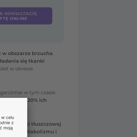
 E-KONSULTACJĘ
PTĘ ONLINE
ż w obszarze brzucha
.
adania się tkanki
obiet w okresie
ganizmie w tym czasie.
y około 15-20% ich
enia tkanki tłuszczowej
lnienie metabolizmu i