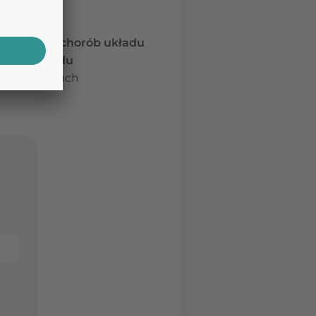
zać ryzyko chorób układu
niami układu
ciała i brzuch