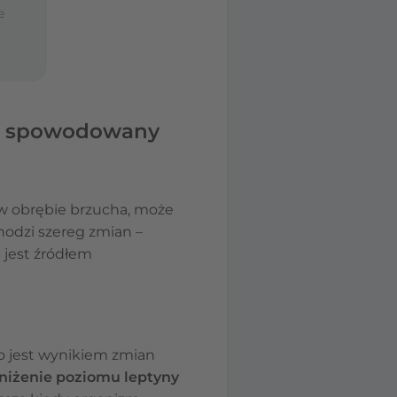
e
zym spowodowany
 w obrębie brzucha, może
odzi szereg zmian –
)
jest źródłem
co jest wynikiem zmian
niżenie poziomu leptyny