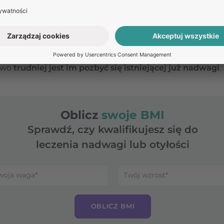
 wpływać na gromadzenie się tłuszczu w tej okolicy.
łuszczu wewnątrz jamy brzusznej może istotnie
zwięks
zaburzeń metabolicznych, a nawet skutkować zaburze
ołomenopauzalnym kobiety są podatne na przyrost masy 
owo
trudniej jest im pozbyć się istniejącej już nadwagi
.
Oblicz
swoje BMI
Sprawdź, czy kwalifikujesz się do
leczenia nadwagi lub otyłości
OBLICZ BMI