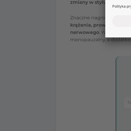
zmiany w stylu życia
mogą
Znaczne nagromadzenie t
krążenia, prowadzić do 
nerwowego
. W wieku ok
menopauzalny, a dodatk