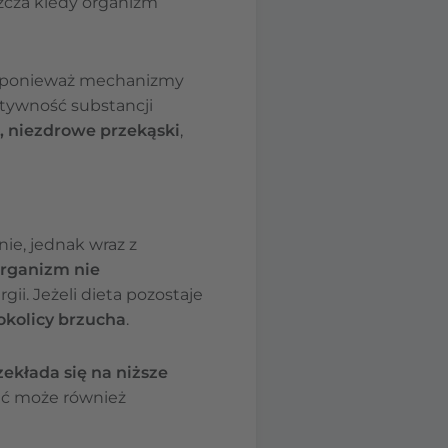
zcza kiedy organizm
, ponieważ mechanizmy
ktywność substancji
, niezdrowe przekąski
,
ie, jednak wraz z
rganizm nie
rgii. Jeżeli dieta pozostaje
okolicy brzucha
.
ekłada się na niższe
wać może również