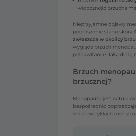
Również
regularna ak
widoczność brzucha m
Nieprzyjemne objawy meno
pogorszenie stanu skóry.
zwłaszcza w okolicy brzu
wygląda brzuch menopauz
przekwitania? Jaką diet
Brzuch menopauza
brzusznej?
Menopauza jest naturalny
bezpośrednio poprzedzają
zmian w cyklach menstruac