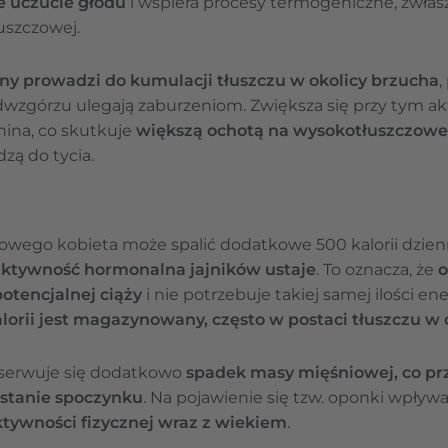
e uczucie głodu
i wspiera procesy termogeniczne, zwłas
uszczowej.
ny prowadzi do kumulacji tłuszczu w okolicy brzucha
dwzgórzu ulegają zaburzeniom. Zwiększa się przy tym a
nina, co skutkuje
większą ochotą na wysokotłuszczowe
zą do tycia.
owego kobieta może spalić dodatkowe 500 kalorii dzienn
aktywność hormonalna jajników ustaje
. To oznacza, że
o
potencjalnej ciąży
i nie potrzebuje takiej samej ilości ene
lorii jest magazynowany, często w postaci tłuszczu w 
serwuje się dodatkowo
spadek masy mięśniowej, co prz
 stanie spoczynku
. Na pojawienie się tzw. oponki wpły
tywności fizycznej wraz z wiekiem
.