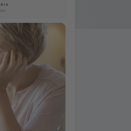
RIA
uza