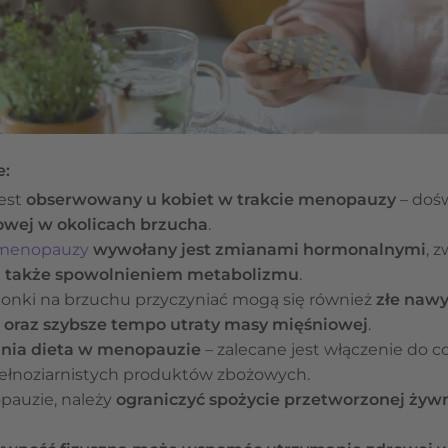
e:
est
obserwowany u kobiet w trakcie menopauzy
– doś
owej w okolicach brzucha
.
menopauzy
wywołany jest zmianami hormonalnymi
, 
a także spowolnieniem metabolizmu
.
onki na brzuchu przyczyniać mogą się również
złe nawy
oraz szybsze tempo utraty masy mięśniowej
.
nia dieta w menopauzie
– zalecane jest włączenie do co
ełnoziarnistych produktów zbożowych.
pauzie, należy
ograniczyć spożycie przetworzonej żyw