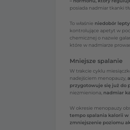
– hormonu, który reguluj
posiada nadmiar tkanki tł
To właśnie
niedobór lepty
kontrolujące apetyt w po
chemicznej o nazwie gala
które w nadmiarze prowad
Mniejsze spalanie
W trakcie cyklu miesiączk
nadejściem menopauzy,
przygotowuje się już do 
niezmieniona,
nadmiar ka
W okresie menopauzy ob
tempo spalania kalorii w
zmniejszenie poziomu ak