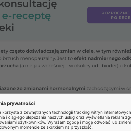
-konsultację
o
e-receptę
ROZPOCZNIJ
PO RECE
eki
iety często doświadczają zmian w ciele, w tym równie
ko brzuch menopauzalny. Jest to
efekt nadmiernego odkł
 brzucha
(a nie jak wcześniej – w okolicy ud i bioder) u k
wiązane ze zmianami hormonalnymi
zachodzącymi w or
w tym okresie
kobiety mogą gromadzić tłuszcz stanowiąc
owej
.
my estrogenów spadają, co może prowadzić do zwiększ
niekiedy również w innych obszarach ciała. Również
spowo