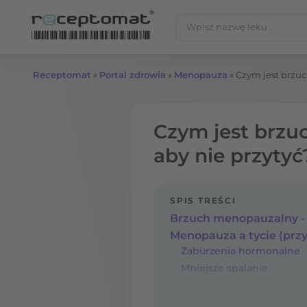
Przejdź do treści
Szukaj:
Receptomat
»
Portal zdrowia
»
Menopauza
»
Czym jest brzuc
Czym jest brzu
aby nie przytyć
SPIS TREŚCI
Zaburzenia hormonalne
Mniejsze spalanie