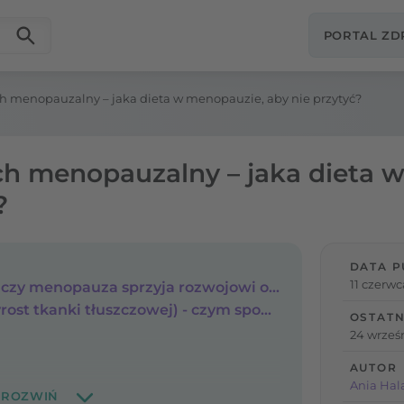
PORTAL Z
h menopauzalny – jaka dieta w menopauzie, aby nie przytyć?
ch menopauzalny – jaka dieta 
?
DATA P
11 czerwc
Brzuch menopauzalny - czy menopauza sprzyja rozwojowi otyłości brzusznej?
Menopauza a tycie (przyrost tkanki tłuszczowej) - czym spowodowany jest brzuch menopauzalny?
OSTATN
24 wrześ
AUTOR
Ania Hal