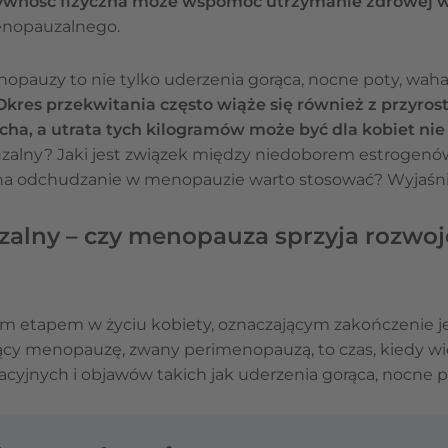
tywność fizyczna może wspomóc utrzymanie zdrowej 
enopauzalnego.
pauzy to nie tylko uderzenia gorąca, nocne poty, wahan
Okres przekwitania często wiąże się również z przyros
cha, a utrata tych kilogramów może być dla kobiet n
alny? Jaki jest związek między niedoborem estrogenów
ę na odchudzanie w menopauzie warto stosować? Wyjaśn
lny – czy menopauza sprzyja rozwojo
m etapem w życiu kobiety, oznaczającym zakończenie jej
cy menopauzę, zwany perimenopauzą, to czas, kiedy wi
yjnych i objawów takich jak uderzenia gorąca, nocne p