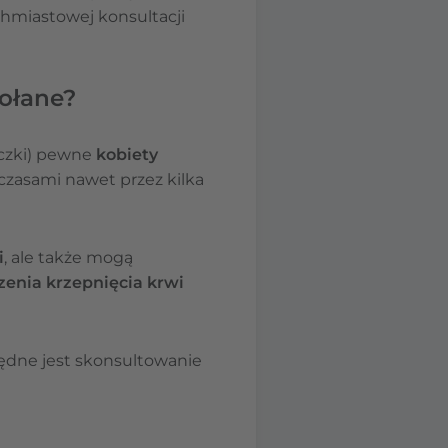
hmiastowej konsultacji
ołane?
ączki) pewne
kobiety
– czasami nawet przez kilka
i
, ale także mogą
zenia krzepnięcia krwi
będne jest skonsultowanie