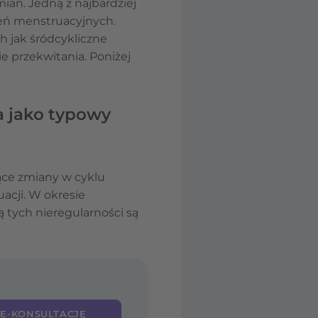
mian. Jedną z najbardziej
eń menstruacyjnych.
 jak śródcykliczne
e przekwitania. Poniżej
a jako typowy
ące zmiany w cyklu
acji. W okresie
ą tych nieregularności są
 E-KONSULTACJĘ