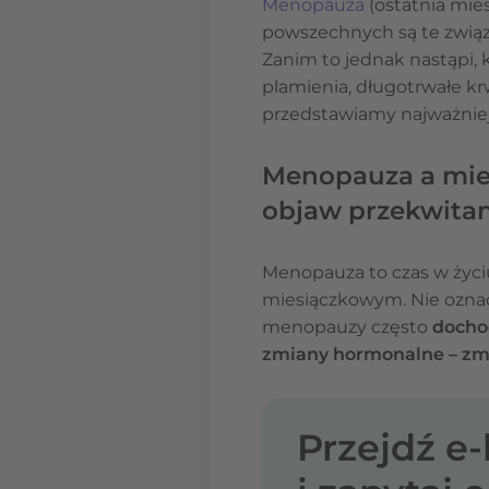
Menopauza
(ostatnia mies
powszechnych są te związ
Zanim to jednak nastąpi,
plamienia, długotrwałe kr
przedstawiamy najważniej
Menopauza a mies
objaw przekwitan
Menopauza to czas w życiu
miesiączkowym. Nie oznac
menopauzy często
docho
zmiany hormonalne – zm
Przejdź e