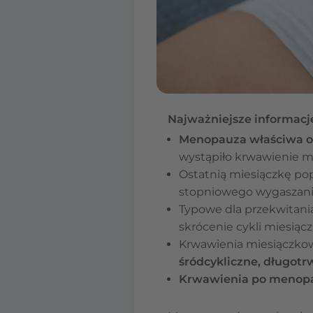
Najważniejsze informacj
Menopauza właściwa o
wystąpiło krwawienie m
Ostatnią miesiączkę po
stopniowego wygaszania
Typowe dla przekwitani
skrócenie cykli miesiąc
Krwawienia miesiączk
śródcykliczne, długot
Krwawienia po menop