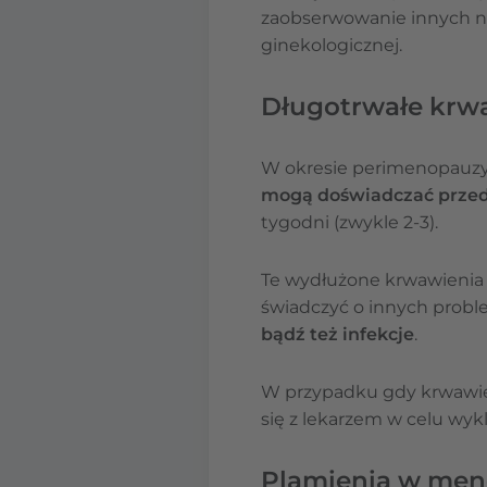
zaobserwowanie innych n
ginekologicznej.
Długotrwałe krw
W okresie perimenopauzy,
mogą doświadczać prze
tygodni (zwykle 2-3).
Te wydłużone krwawieni
świadczyć o innych probl
bądź też infekcje
.
W przypadku gdy krwawieni
się z lekarzem w celu wyk
Plamienia w men