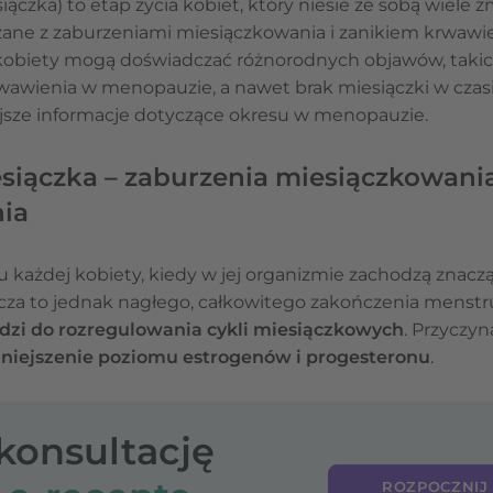
iączka) to etap życia kobiet, który niesie ze sobą wiele z
ane z zaburzeniami miesiączkowania i zanikiem krwawi
 kobiety mogą doświadczać różnorodnych objawów, takich
wawienia w menopauzie, a nawet brak miesiączki w czasi
sze informacje dotyczące okresu w menopauzie.
iączka – zaburzenia miesiączkowani
ia
 każdej kobiety, kiedy w jej organizmie zachodzą znacz
za to jednak nagłego, całkowitego zakończenia menstru
dzi do rozregulowania cykli miesiączkowych
. Przyczyn
niejszenie poziomu estrogenów i progesteronu
.
-konsultację
ROZPOCZNIJ