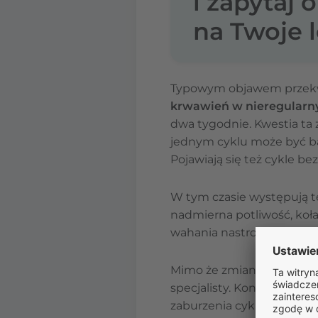
i zapytaj 
na Twoje l
Typowym objawem przekw
krwawień w nieregularn
dwa tygodnie. Kwestia ta 
jednym cyklu może być ba
Pojawiają się też cykle b
W tym czasie występują t
nadmierna potliwość, koła
wahania nastroju, spadek l
Mimo że zmiany te są typ
specjalisty. Kontrolne ba
zaburzenia cyklu miesiąc