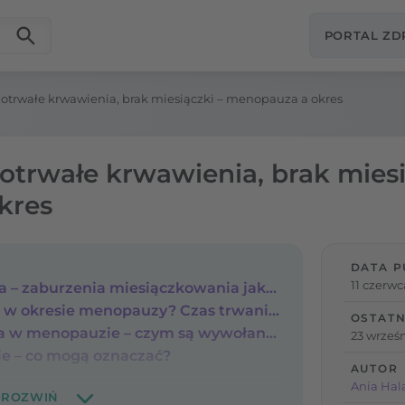
PORTAL Z
otrwałe krwawienia, brak miesiączki – menopauza a okres
otrwałe krwawienia, brak miesi
kres
DATA P
11 czerwc
Menopauza a miesiączka – zaburzenia miesiączkowania jako typowy objaw przekwitania
Jak wygląda miesiączka w okresie menopauzy? Czas trwania i intensywność krwawienia
OSTATN
Długotrwałe krwawienia w menopauzie – czym są wywołane?
23 wrześn
e – co mogą oznaczać?
AUTOR
Ania Hal