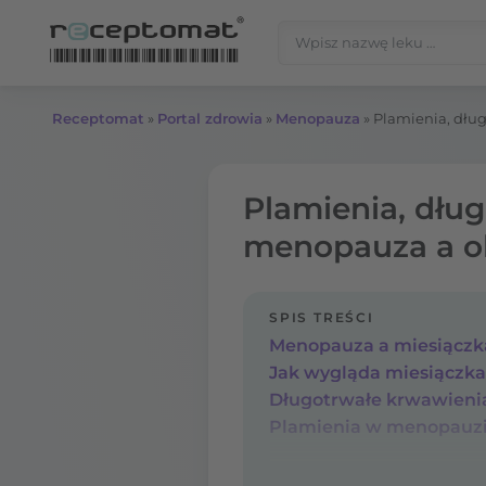
Przejdź do treści
Szukaj:
Receptomat
»
Portal zdrowia
»
Menopauza
»
Plamienia, dług
Plamienia, dług
menopauza a o
SPIS TREŚCI
Plamienia w menopauzi