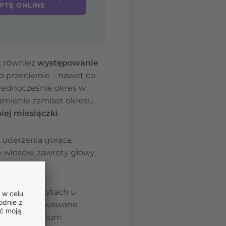
PTĘ ONLINE
st również
występowanie
lub przeciwnie – nawet co
 Jednocześnie okres w
amienie zamiast okresu.
iej miesiączki
.
 uderzenia gorąca,
 włosów, zawroty głowy,
larnych wizytach u
ę, że zaobserwowane
 z klimakterium