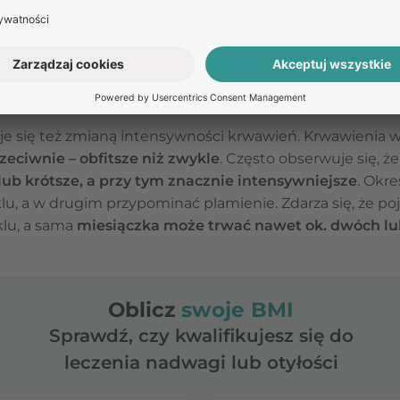
nnych problemów zdrowotnych.
iączka w okresie menopauzy? Czas tr
wawienia
je się też zmianą intensywności krwawień. Krwawienia
zeciwnie – obfitsze niż zwykle
. Często obserwuje się, że
 lub krótsze, a przy tym znacznie intensywniejsze
. Okre
, a w drugim przypominać plamienie. Zdarza się, że poj
lu, a sama
miesiączka może trwać nawet ok. dwóch lu
Oblicz
swoje BMI
Sprawdź, czy kwalifikujesz się do
leczenia nadwagi lub otyłości