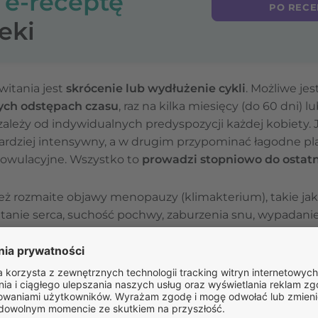
o
e-receptę
PO RECE
eki
itania jest
skrócenie lub wydłużenie cykli
. Możliwe je
ych odstępach czasu
, raz na kilka miesięcy (do 60 dni) 
zależy od indywidualnych predyspozycji każdej kobiety.
rdziej intensywny, a w drugim przypominać łagodne pl
ezowulacyjne. Wszystko to
prowadzi stopniowo do ostatn
eż rozmaite objawy menopauzy (klimakterium), takie jak
tanie serca, suchość pochwy, zaburzenia snu, wypadanie
ibido i wiele innych.
owe dla okresu menopauzy, nie należy zapominać o regu
dania, w tym badania krwi, są niezbędne, aby upewnić si
zkowego są wynikiem naturalnych procesów związanych