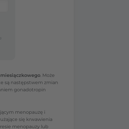
e
edmiesiączkowego
. Może
i te są następstwem zmian
aniem gonadotropin
ającym menopauzę i
użające się krwawienia
okresie menopauzy lub