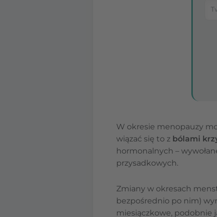
W okresie menopauzy mo
wiązać się to z
bólami krz
hormonalnych – wywołane
przysadkowych.
Zmiany w okresach menst
bezpośrednio po nim) wyn
miesiączkowe, podobnie j