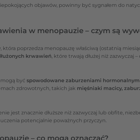
iepokojących objawów, powinny być sygnałem do natyc
awienia w menopauzie – czym są wyw
 która poprzedza menopauzę właściwą (ostatnią miesi
dłużonych krwawień
, które trwają dłużej niż zazwyczaj 
a mogą być
spowodowane zaburzeniami hormonalnym
emach zdrowotnych, takich jak
mięśniaki macicy, zabur
e jest znacznie dłuższe niż zazwyczaj lub obfite, niez
luczenia potencjalnie poważnych przyczyn.
opauzie – co mogą oznaczać?