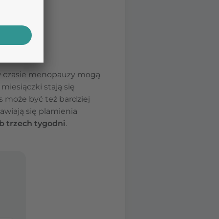
wania i
 w czasie menopauzy mogą
 miesiączki stają się
s może być też bardziej
awiają się plamienia
b trzech tygodni
.