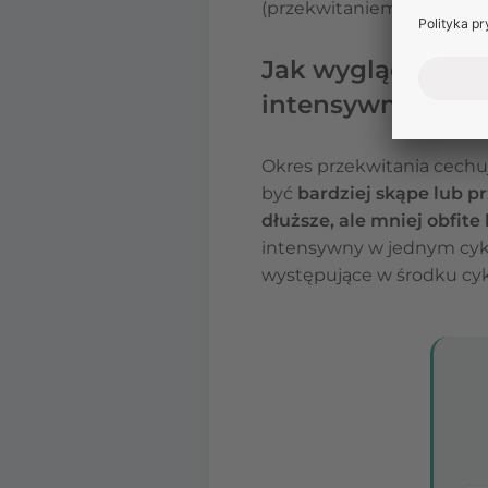
(przekwitaniem), a nie i
Jak wygląda mies
intensywność kr
Okres przekwitania cechu
być
bardziej skąpe lub pr
dłuższe, ale mniej obfite
intensywny w jednym cyklu
występujące w środku cyk