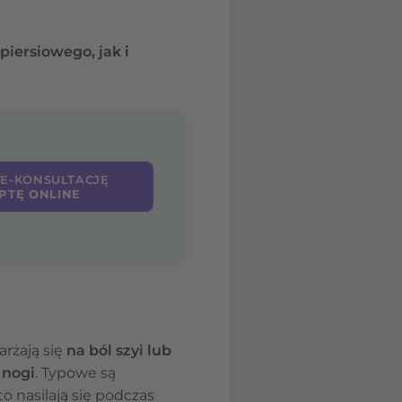
iersiowego, jak i
 E-KONSULTACJĘ
PTĘ ONLINE
rżają się
na ból szyi lub
 nogi
. Typowe są
to nasilają się podczas