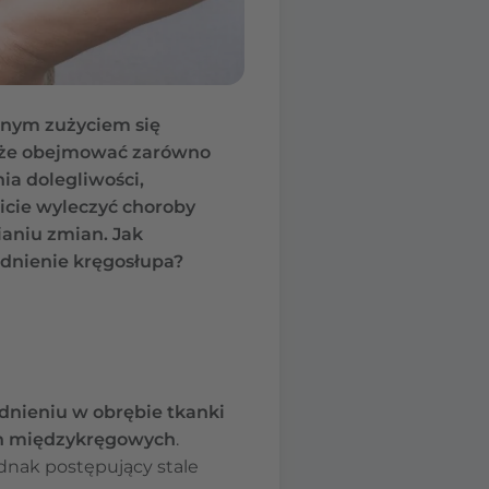
anym zużyciem się
może obejmować zarówno
ia dolegliwości,
icie wyleczyć choroby
ianiu zmian. Jak
dnienie kręgosłupa?
dnieniu w obrębie tkanki
ch międzykręgowych
.
dnak postępujący stale