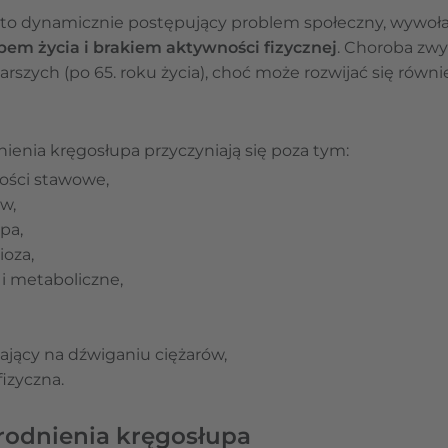
 to dynamicznie postępujący problem społeczny, wywoł
bem życia i brakiem aktywności fizycznej
. Choroba zw
arszych (po 65. roku życia), choć może rozwijać się równ
enia kręgosłupa przyczyniają się poza tym:
ości stawowe,
w,
pa,
ioza,
i metaboliczne,
jący na dźwiganiu ciężarów,
izyczna.
rodnienia kręgosłupa