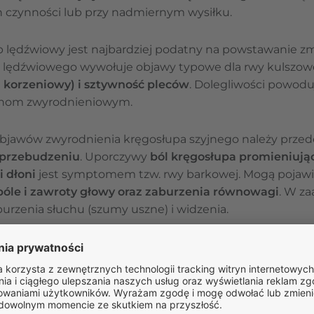
 czynności lub przy nadmiernym wysiłku.
up lędźwiowy jest najbardziej podatny na powstawanie 
 lędźwiowego wywołuje objawy typowe dla rwy kulszow
l korzeniowy) i sztywność pleców
. Dolegliwości powodu
anom zwyrodnieniowym.
objawów zwyrodnienia kręgosłupa szyjnego należy prze
o przebudzeniu
. Uporczywy
ból kręgosłupa promieniując
i dłoni
jest symptomem tzw. rwy barkowej. Mogą pojawi
 bóle i zawroty głowy oraz zaburzenia równowagi
. W z
urzenia słuchu (szumy uszne) i widzenia.
by zwyrodnieniowej kręgosłupa
horoby zwyrodnieniowej kręgosłupa jest
brak mazi sta
 do ich
stopniowego ścierania się, co wywołuje dokucz