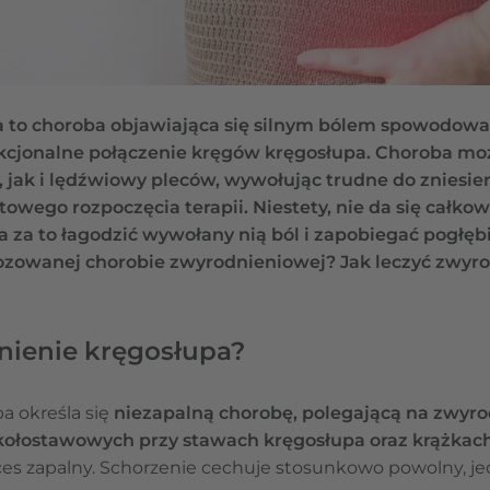
 to choroba objawiająca się silnym bólem spowodow
nkcjonalne połączenie kręgów kręgosłupa. Choroba 
, jak i lędźwiowy pleców, wywołując trudne do zniesien
ego rozpoczęcia terapii. Niestety, nie da się całkow
za to łagodzić wywołany nią ból i zapobiegać pogłęb
zowanej chorobie zwyrodnieniowej? Jak leczyć zwyro
dnienie kręgosłupa?
 określa się
niezapalną chorobę, polegającą na zwyro
okołostawowych przy stawach kręgosłupa oraz krążka
s zapalny. Schorzenie cechuje stosunkowo powolny, je