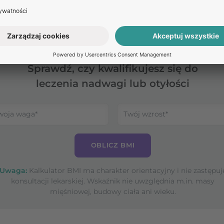
rmalny ruch.
Oblicz
swoje BMI
Sprawdź, czy kwalifikujesz się do
leczenia nadwagi lub otyłości
OBLICZ BMI
Uwaga:
Kalkulator BMI ma charakter orientacyjny i nie zastępuj
konsultacji lekarskiej. Wskaźnik nie uwzględnia m.in. masy
mięśniowej, budowy ciała ani wieku.