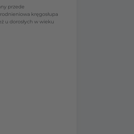
any przede
yrodnieniowa kręgosłupa
ież u dorosłych w wieku