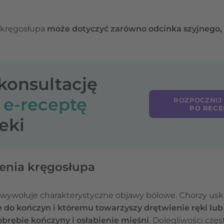
 kręgosłupa
może dotyczyć zarówno odcinka szyjnego, p
-konsultację
o
e-receptę
ROZPOCZNIJ
PO RECE
eki
enia kręgosłupa
wywołuje charakterystyczne objawy bólowe. Chorzy uska
e do kończyn i któremu towarzyszy drętwienie ręki lub
brębie kończyny i osłabienie mięśni
. Dolegliwości częs