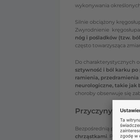
wykonywania określonych
Silnie obciążony kręgosł
Zwyrodnienie kręgosłupa
nóg i pośladków (tzw. bó
często towarzysząca zmi
Do charakterystycznych 
sztywność i ból karku p
ramienia, przedramienia 
neurologiczne, takie jak
choroby obserwuje się zab
Przyczyny choro
Bezpośrednią przyczyną c
chrząstkami
. Prowadzi to