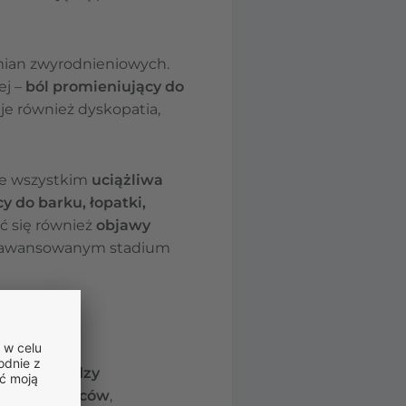
zmian zwyrodnieniowych.
ej –
ból promieniujący do
je również dyskopatia,
de wszystkim
uciążliwa
y do barku, łopatki,
ć się również
objawy
aawansowanym stadium
wowej między
liwy ból pleców
,