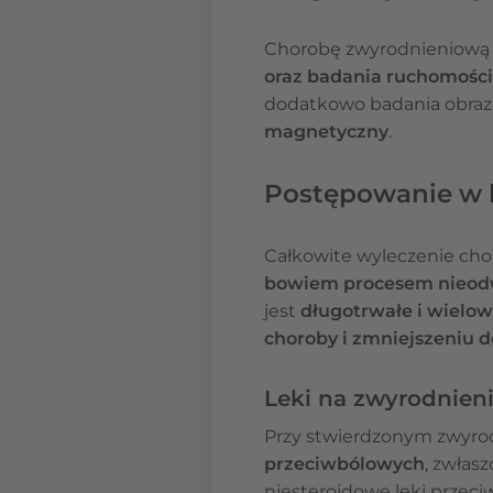
Chorobę zwyrodnieniową 
oraz badania ruchomości 
dodatkowo badania obrazo
magnetyczny
.
Postępowanie w l
Całkowite wyleczenie cho
bowiem procesem nieod
jest
długotrwałe i wiel
choroby i zmniejszeniu 
Leki na zwyrodnien
Przy stwierdzonym zwyrod
przeciwbólowych
, zwłas
niesteroidowe leki przeci