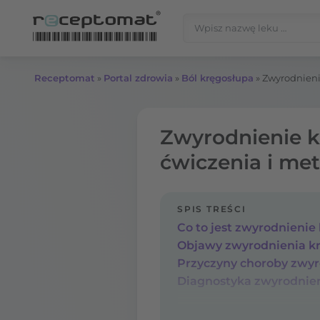
Przejdź do treści
Szukaj:
Receptomat
»
Portal zdrowia
»
Ból kręgosłupa
»
Zwyrodnieni
Zwyrodnienie k
ćwiczenia i met
SPIS TREŚCI
Co to jest zwyrodnienie
Objawy zwyrodnienia k
Przyczyny choroby zwyr
Diagnostyka zwyrodnien