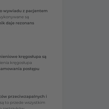
o wywiadu z pacjentem
 wykonywane są
nik daje rezonans
ieniowe kręgosłupa są
nienia kręgosłupa
hamowania postępu
tów przeciwzapalnych i
 są to przede wszystkim
b zastrzyków.