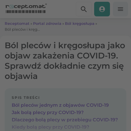
Przejdź do treści
Receptomat
»
Portal zdrowia
»
Ból kręgosłupa
»
Ból pleców i kręgosłupa jako objaw zakażenia COVID-19. Sprawdź dokładnie czym się objawia
Ból pleców i kręgosłupa jako
objaw zakażenia COVID-19.
Sprawdź dokładnie czym się
objawia
SPIS TREŚCI
Ból pleców jednym z objawów COVID-19
Jak bolą plecy przy COVID-19?
Dlaczego bolą plecy w przebiegu COVID-19?
Kiedy bolą plecy przy COVID-19?