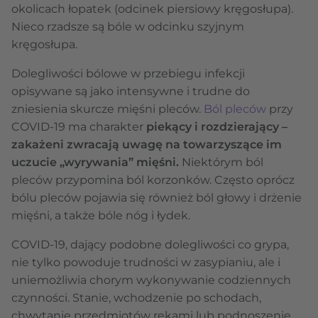
okolicach łopatek (odcinek piersiowy kręgosłupa).
Nieco rzadsze są bóle w odcinku szyjnym
kręgosłupa.
Dolegliwości bólowe w przebiegu infekcji
opisywane są jako intensywne i trudne do
zniesienia skurcze mięśni pleców.
Ból pleców
przy
COVID-19 ma charakter
piekący i rozdzierający –
zakażeni zwracają uwagę na towarzyszące im
uczucie „wyrywania” mięśni.
Niektórym ból
pleców przypomina ból korzonków. Często oprócz
bólu pleców pojawia się również ból głowy i drżenie
mięśni, a także bóle nóg i łydek.
COVID-19, dający podobne dolegliwości co grypa,
nie tylko powoduje trudności w zasypianiu, ale i
uniemożliwia chorym wykonywanie codziennych
czynności. Stanie, wchodzenie po schodach,
chwytanie przedmiotów rękami lub podnoszenie