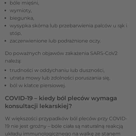
bóle mięśni,
wymioty,
biegunka,
wysypka skórna lub przebarwienia palców u rąk i
stóp,
zaczerwienione lub podrażnione oczy.
Do poważnych objawów zakażenia SARS-CoV2
należą:
trudności w oddychaniu lub duszności,
utrata mowy lub zdolności poruszania się,
ból w klatce piersiowej.
COVID-19 – kiedy ból pleców wymaga
konsultacji lekarskiej?
W większości przypadków ból pleców przy COVID-
19 nie jest groźny – bóle ciała są naturalną reakcją
układu immunologicznego na walkę ze stanem