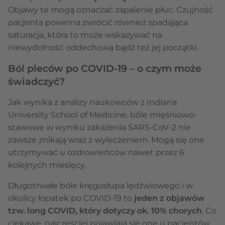
Objawy te mogą oznaczać zapalenie płuc. Czujność
pacjenta powinna zwrócić również spadająca
saturacja, która to może wskazywać na
niewydolność oddechową bądź też jej początki.
Ból pleców po COVID-19 – o czym może
świadczyć?
Jak wynika z analizy naukowców z Indiana
University School of Medicine, bóle mięśniowo-
stawowe w wyniku zakażenia SARS-CoV-2 nie
zawsze znikają wraz z wyleczeniem. Mogą się one
utrzymywać u ozdrowieńców nawet przez 6
kolejnych miesięcy.
Długotrwałe bóle kręgosłupa lędźwiowego i w
okolicy łopatek po COVID-19 to
jeden z objawów
tzw. long COVID, który dotyczy ok. 10% chorych
. Co
ciekawe, najczęściej pojawiają się one u pacjentów