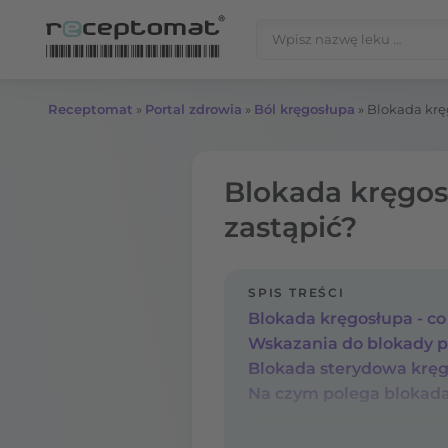
Przejdź do treści
Szukaj:
Receptomat
»
Portal zdrowia
»
Ból kręgosłupa
»
Blokada kręg
Blokada kręgosł
zastąpić?
SPIS TREŚCI
Blokada kręgosłupa - co
Wskazania do blokady p
Na czym polega blokada