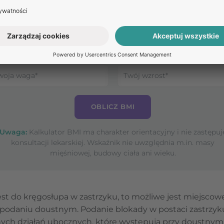
Oblicz
swoje BMI
Sprawdź, czy kwalifikujesz się do
leczenia nadwagi lub otyłości
OBLICZ BMI
Uwaga:
Kalkulator BMI ma charakter orientacyjny i nie zastępuj
konsultacji lekarskiej. Wskaźnik nie uwzględnia m.in. masy
mięśniowej, budowy ciała ani wieku.
st do kręgosłupa w zastrzyku, to możliwe jest miejsco
zy podaniu doustnym. Podanie blokady w postaci zastrzy
ych działań ubocznych, które występują przy doustnym