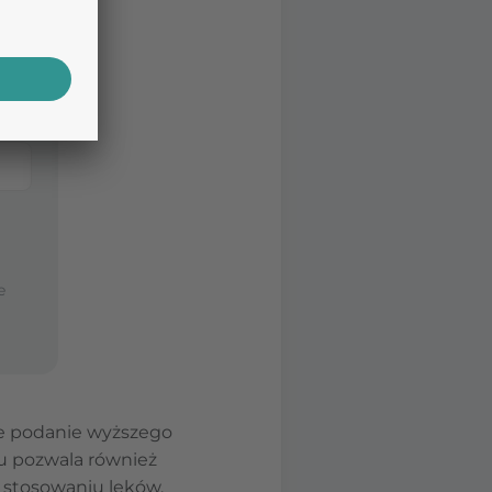
e
we podanie wyższego
ku pozwala również
 stosowaniu leków.