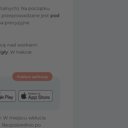
italnych). Na początku
a przeprowadzane jest
pod
a precyzyjne
licę nad workiem
igły
. W trakcie
Pobierz aplikację
. W miejscu wkłucia
h. Bezpośrednio po