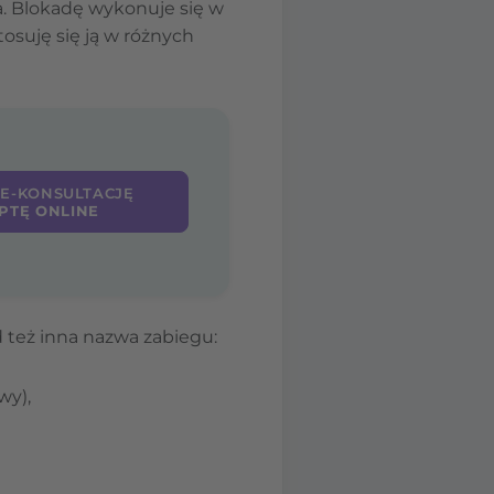
a. Blokadę wykonuje się w
osuję się ją w różnych
 E-KONSULTACJĘ
PTĘ ONLINE
też inna nazwa zabiegu:
wy),