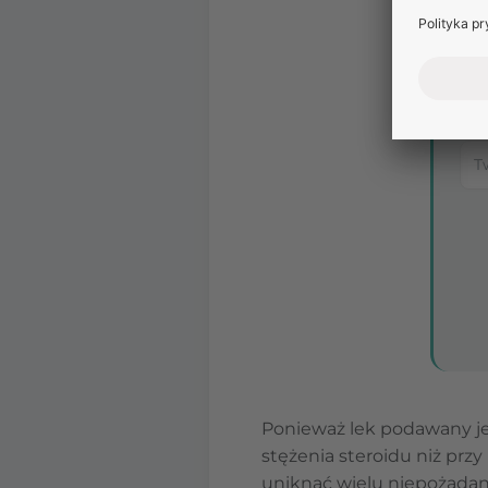
Ponieważ lek podawany je
stężenia steroidu niż pr
uniknąć wielu niepożądan