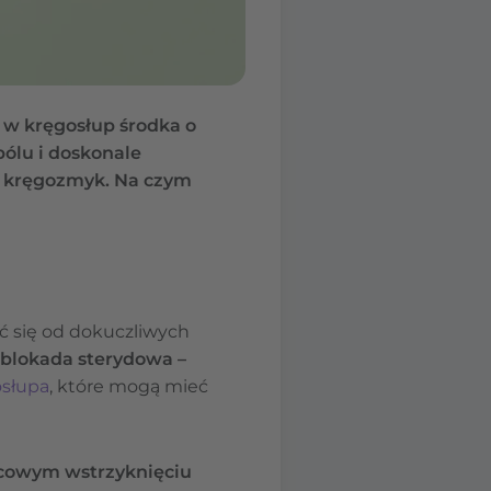
 w kręgosłup środka o
ólu i doskonale
zy kręgozmyk. Na czym
ć się od dokuczliwych
blokada sterydowa –
osłupa
, które mogą mieć
cowym wstrzyknięciu