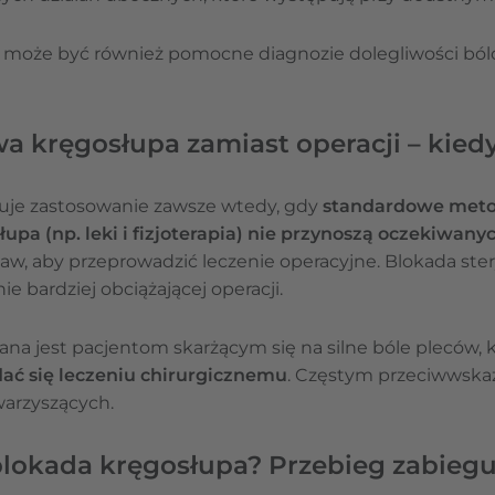
 może być również pomocne diagnozie dolegliwości bó
a kręgosłupa zamiast operacji – kied
uje zastosowanie zawsze wtedy, gdy
standardowe meto
łupa (np. leki i fizjoterapia) nie przynoszą oczekiwan
aw, aby przeprowadzić leczenie operacyjne. Blokada st
 bardziej obciążającej operacji.
na jest pacjentom skarżącym się na silne bóle pleców, k
ać się leczeniu chirurgicznemu
. Częstym przeciwwskaz
arzyszących.
lokada kręgosłupa? Przebieg zabieg