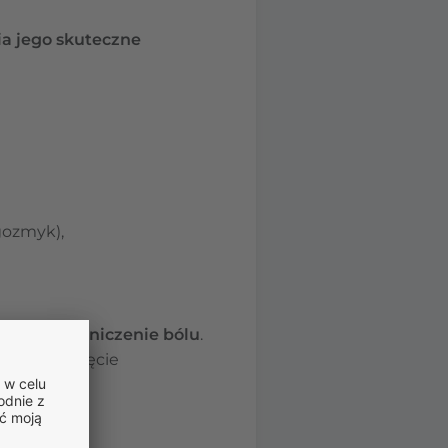
ia jego skuteczne
gozmyk),
naczne ograniczenie bólu
.
 na rozpoczęcie