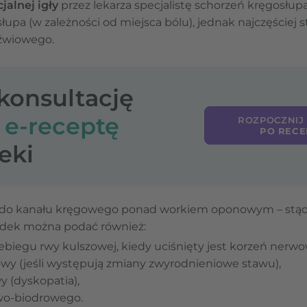
alnej igły
przez lekarza specjalistę schorzeń kręgosłup
pa (w zależności od miejsca bólu), jednak najczęściej st
dźwiowego.
-konsultację
o
e-receptę
ROZPOCZNIJ
PO RECE
eki
o do kanału kręgowego ponad workiem oponowym – stąd 
dek można podać również:
biegu rwy kulszowej, kiedy uciśnięty jest korzeń nerwo
y (jeśli występują zmiany zwyrodnieniowe stawu),
 (dyskopatia),
wo-biodrowego.