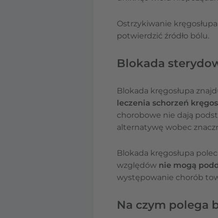
Ostrzykiwanie kręgosłupa
potwierdzić źródło bólu.
Blokada sterydow
Blokada kręgosłupa znajd
leczenia schorzeń kręgos
chorobowe nie dają podst
alternatywę wobec znacznie
Blokada kręgosłupa poleca
względów
nie mogą podd
występowanie chorób tow
Na czym polega b