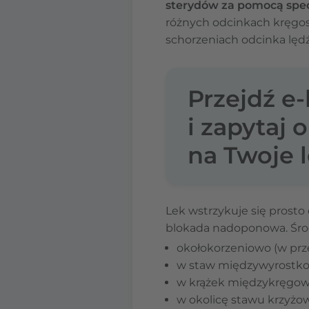
sterydów za pomocą specj
różnych odcinkach kręgosłu
schorzeniach odcinka lę
Przejdź e
i zapytaj 
na Twoje l
Lek wstrzykuje się prost
blokada nadoponowa. Śro
okołokorzeniowo (w prze
w staw międzywyrostkow
w krążek międzykręgowy
w okolicę stawu krzyżo