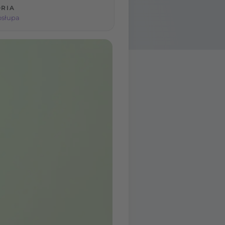
RIA
osłupa