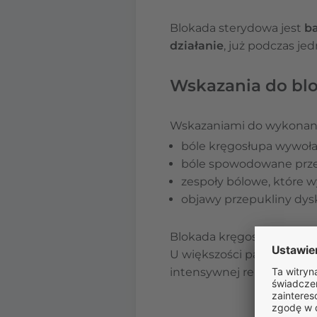
Blokada sterydowa jest
ba
działanie
, już podczas je
Wskazania do bl
Wskazaniami do wykonani
bóle kręgosłupa wywoła
bóle spowodowane prze
zespoły bólowe, które 
objawy przepukliny dys
Blokada kręgosłupa
zmnie
U większości pacjentów bl
intensywnej rehabilitacji