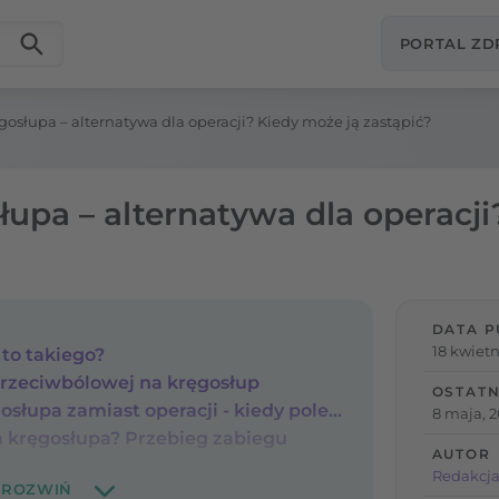
PORTAL Z
osłupa – alternatywa dla operacji? Kiedy może ją zastąpić?
upa – alternatywa dla operacji
DATA P
18 kwietn
 to takiego?
rzeciwbólowej na kręgosłup
OSTATN
Blokada sterydowa kręgosłupa zamiast operacji - kiedy polecana?
8 maja, 
 kręgosłupa? Przebieg zabiegu
AUTOR
Redakcja