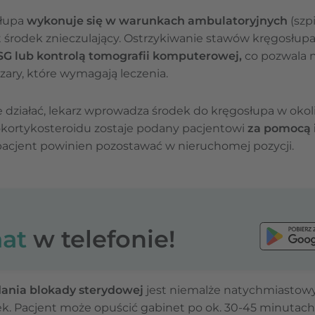
słupa
wykonuje się w warunkach ambulatoryjnych
(szp
 środek znieczulający. Ostrzykiwanie stawów kręgosłup
SG lub kontrolą tomografii komputerowej,
co pozwala n
ary, które wymagają leczenia.
e działać, lekarz wprowadza środek do kręgosłupa w oko
kortykosteroidu zostaje podany pacjentowi
za pomocą 
pacjent powinien pozostawać w nieruchomej pozycji.
at
w telefonie!
ania blokady sterydowej
jest niemalże natychmiastowy
ek. Pacjent może opuścić gabinet po ok. 30-45 minutac