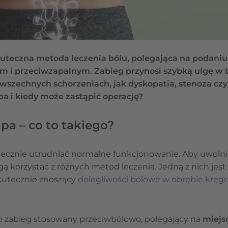
kuteczna metoda leczenia bólu, polegająca na podaniu
m i przeciwzapalnym. Zabieg przynosi szybką ulgę w b
owszechnych schorzeniach, jak dyskopatia, stenoza c
a i kiedy może zastąpić operację?
pa – co to takiego?
ecznie utrudniać normalne funkcjonowanie. Aby uwolni
gą korzystać z różnych metod leczenia. Jedną z nich jest
skutecznie znoszący
dolegliwości bólowe w obrębie kręg
to zabieg stosowany przeciwbólowo, polegający na
miejs