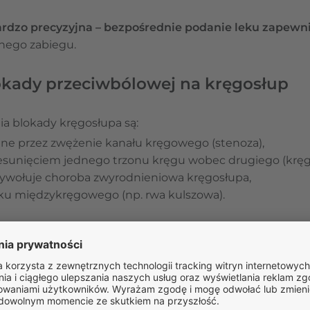
rdzo precyzyjna – bezpośrednie podanie leku zapewn
dnego zabiegu.
okady przeciwbólowej na kręgosłup
a blokady kręgosłupa są:
ne przez zwężenie kanału kręgowego (stenoza),
sunięciem jednego trzonu kręgu wobec drugiego (krę
wywołuje choroba zwyrodnieniowa kręgosłupa,
ku międzykręgowego (np. rwa kulszowa).
jsza stan zapalny i obrzęk, dzięki czemu następuje z
okada znosi całkowicie dolegliwości bólowe, co pozwala
 w celu podtrzymania uzyskanego efektu.