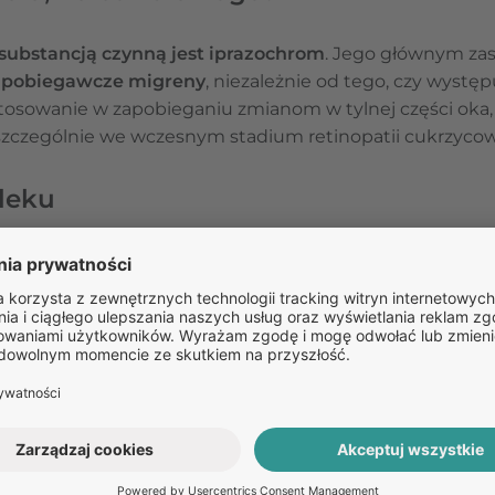
 substancją czynną jest iprazochrom
. Jego głównym za
 zapobiegawcze migreny
, niezależnie od tego, czy występu
stosowanie w zapobieganiu zmianom w tylnej części oka
szczególnie we wczesnym stadium retinopatii cukrzycow
 leku
Divascan jest iprazochrom
. Każda tabletka zawiera 2,5 
ZAPYTAJ O LEK
Masz pytania dotyczące leku?
Zadaj je naszym specjali
Odpowiedź na pytanie nie stanowi porady medycznej. W celu uzyska
medycznej umów się na teleporadę w Receptomat.
ZAPYTAJ O LEK