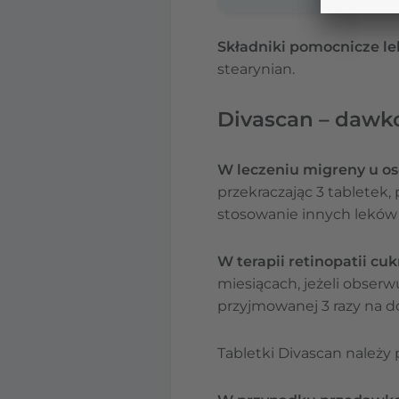
Składniki pomocnicze le
stearynian.
Divascan – dawk
W leczeniu migreny u os
przekraczając 3 tabletek
stosowanie innych leków
W terapii retinopatii cu
miesiącach, jeżeli obser
przyjmowanej 3 razy na d
Tabletki Divascan należy p