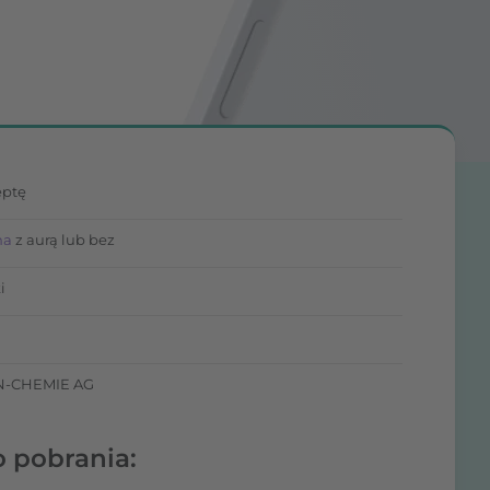
eptę
na
z aurą lub bez
i
N-CHEMIE AG
o pobrania: