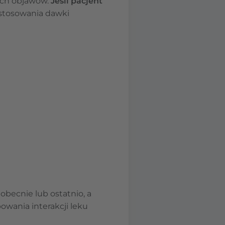
ych objawów.
Jeśli pacjent
 stosowania dawki
becnie lub ostatnio, a
owania interakcji leku