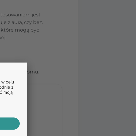
stosowaniem jest
je z aurą, czy bez.
, które mogą być
ej.
mg iprazochromu.
stom.
nia porady