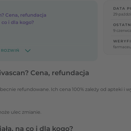
DATA P
29 paździ
an? Cena, refundacja
 co i dla kogo?
OSTATN
9 czerwca
WERYFI
farmaceu
Divascan? Cena, refundacja
obecnie refundowane. Ich cena 100% zależy od apteki i wy
może ulec zmianie.
iała, na co i dla kogo?