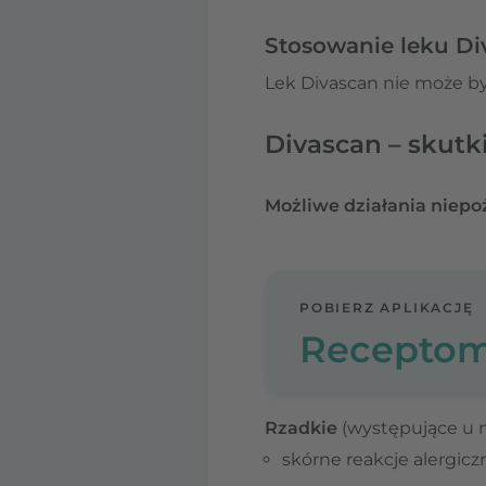
Stosowanie leku Div
Lek Divascan nie może by
Divascan – skut
Możliwe działania niepo
POBIERZ APLIKACJĘ
Receptom
Rzadkie
(występujące u n
skórne reakcje alergicz