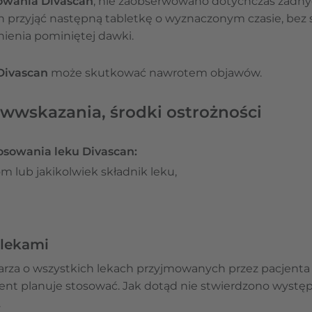
wania Divascan
, nie zaobserwowano dotychczas żadn
en przyjąć następną tabletkę o wyznaczonym czasie, bez
ienia pominiętej dawki.
Divascan
może skutkować nawrotem objawów.
iwwskazania, środki ostrożności
osowania leku Divascan:
m lub jakikolwiek składnik leku,
 lekami
rza o wszystkich lekach przyjmowanych przez pacjenta o
jent planuje stosować. Jak dotąd nie stwierdzono występ
.