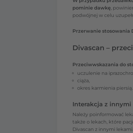
W przypadku przedawko
pominie dawkę
, powini
podwójnej w celu uzupełn
Przerwanie stosowania 
Divascan – przec
Przeciwwskazania do st
uczulenie na iprazochro
ciąża,
okres karmienia piersią.
Interakcja z innymi
Należy poinformować leka
także o lekach, które pac
Divascan z innymi lekami