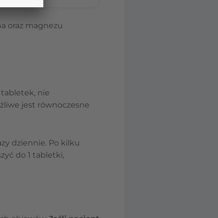
yna oraz magnezu
tabletek, nie
ożliwe jest równoczesne
zy dziennie. Po kilku
yć do 1 tabletki,