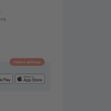
ą
sią.
Pobierz aplikację