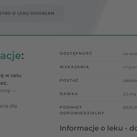
STKO O LEKU DIVASCAN
acje
:
DOSTĘPNOŚĆ
na rec
WSKAZANIA
migre
ię w celu
POSTAĆ
tabletk
ez.
zynną —
DAWKA
2,5 mg
nia dla
PODMIOT
BERLI
ODPOWIEDZIALNY
.
Informacje o leku - d