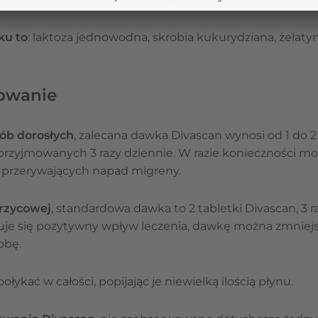
ku to
: laktoza jednowodna, skrobia kukurydziana, żelat
owanie
ób dorosłych
, zalecana dawka Divascan wynosi od 1 do 2 
, przyjmowanych 3 razy dziennie. W razie konieczności m
 przerywających napad migreny.
krzycowej
, standardowa dawka to 2 tabletki Divascan, 3 ra
wuje się pozytywny wpływ leczenia, dawkę można zmniejsz
obę.
ołykać w całości, popijając je niewielką ilością płynu.