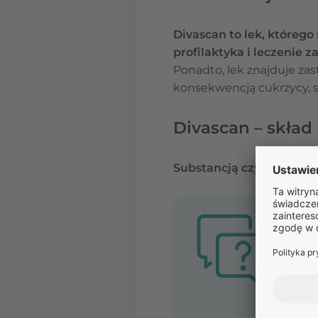
Divascan to lek, którego
profilaktyka i leczenie
Ponadto, lek znajduje za
konsekwencją cukrzycy, 
Divascan – skład
Substancją czynną leku 