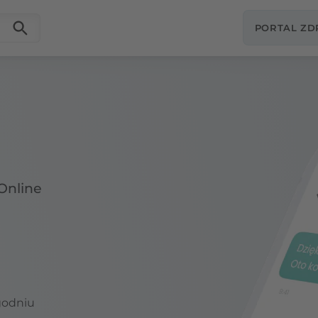
PORTAL Z
Online
godniu