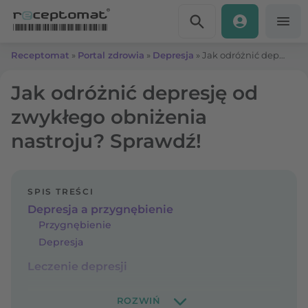
Przejdź do treści
Receptomat
»
Portal zdrowia
»
Depresja
»
Jak odróżnić depresję od zwykłego obniżenia nastroju? Sprawdź!
Jak odróżnić depresję od
zwykłego obniżenia
nastroju? Sprawdź!
SPIS TREŚCI
Depresja a przygnębienie
Przygnębienie
Depresja
Leczenie depresji