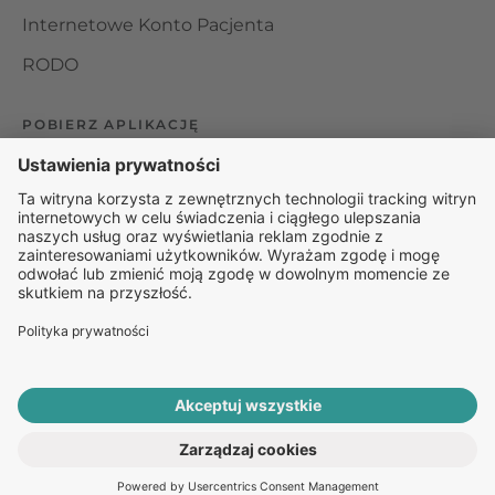
Internetowe Konto Pacjenta
RODO
POBIERZ APLIKACJĘ
Organizator udzielania świadczeń telemedycznych jest
podmiotem leczniczym w rozumieniu ustawy z dnia 15
kwietnia 2011 roku o działalności leczniczej, wpisanym do
rejestru podmiotów wykonujących działalność leczniczą pod
numerem: 000000229172.
© 2025 Rapiomed Group Sp. z o.o.
Baza Leków
Baza
przypadłości
ROZPOCZNIJ E-KONSULTACJĘ
PO RECEPTĘ ONLINE