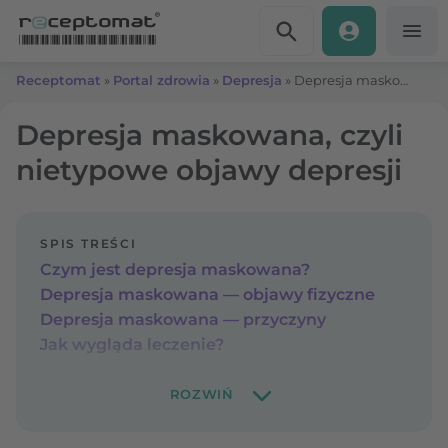
Przejdź do treści
Receptomat
»
Portal zdrowia
»
Depresja
»
Depresja maskowana, czyli nietypowe objawy depresji
Depresja maskowana, czyli
nietypowe objawy depresji
SPIS TREŚCI
Czym jest depresja maskowana?
Depresja maskowana — objawy fizyczne
Depresja maskowana — przyczyny
Jak wygląda leczenie?