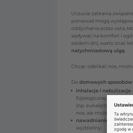
Uczucie zatkania związane
ponieważ mogą występowa
oddychania przez usta, k
wpływać na komfort i ogól
siedem dni, warto znać k
natychmiastową ulgę
.
Chcąc odetkać nos, możn
Do
domowych sposobów
inhalacje i nebulizacje
fizjologicznej lub naczy
(np. eukaliptusowego lub
nos, ale może również 
nawadnianie organiz
wydzieliny;