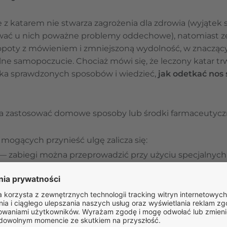
 z katarem nie stwarza zagrożenia dla zdrowia (wyjątek
ć u nich poważne problemy oddechowe), natomiast z
łopoty z mówieniem i zmniejszoną wydolność, w znaczą
ne samopoczucie. Chociaż mówi się, że leczony katar trw
ilka sprawdzonych sposobów i wiedzieć,
jak odetkać nos
a zastosować domowe sposoby lub środki farmaceutycz
mogących przynieść ulgę zalicza się:
— zabiegi można przeprowadzić przy użyciu specjalnych u
nia z gorącą wodą i dodatkiem preparatu do inhalacji, zió
 z drzewa herbacianego). Inhalacja przy użyciu olejków l
wspomagać organizm w walce z infekcją;
mu
— odpowiednia podaż płynu sprzyja rozrzedzeniu śluz