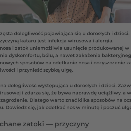
częsta dolegliwość pojawiająca się u dorosłych i dzieci.
yczyną kataru jest infekcja wirusowa i alergia.
nosa i zatok uniemożliwia usunięcie produkowanej w 
nia dyskomfortu, bólu, a nawet zakażenia bakteryjneg
mowych sposobów na odetkanie nosa i oczyszczenie 
wości i przynieść szybką ulgę.
a dolegliwość występująca u dorosłych i dzieci. Zazw
i wirusowej i zdarza się, że bywa naprawdę uciążliwy, 
agrożenie. Dlatego warto znać kilka sposobów na oc
ru. Dowiedz się, jak odetkać nos w minutę i poczuć ulgę
pchane zatoki — przyczyny