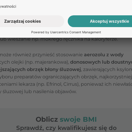
 stanowiących
naturalne preparaty przeciwwirusowe i
miód). Ze względu na silne działanie czosnek może być ró
ę nosa warto przyłożyć np. rozgrzany na kaloryferze ni
kładów żelowych lub termoforu z pestek wiśni);
nawilżenie powietrza
— szczególnie w sezonie grzewczy
lub wieszanie np. mokrego ręcznika na kaloryferze.
 może również przynieść stosowanie
aerozolu z wody
cych olejki (np. majerankowa),
donosowych lub doustny
szających obrzęk błony śluzowej
, zawierających ksylom
boru preparatów ograniczających obrzęk, najkorzystniej
eniami lekarza (np. Efrinol, Cirrus), ponieważ ich niewł
 śluzowej lub nasilenia objawów.
Oblicz
swoje BMI
Sprawdź, czy kwalifikujesz się do