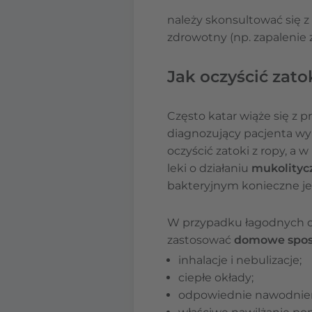
należy skonsultować się 
zdrowotny (np. zapalenie 
Jak oczyścić zato
Często katar wiąże się z 
diagnozujący pacjenta wyb
oczyścić zatoki z ropy, a 
leki o działaniu
mukolity
bakteryjnym konieczne j
W przypadku łagodnych ob
zastosować
domowe sposo
inhalacje i nebulizacje;
ciepłe okłady;
odpowiednie nawodnien