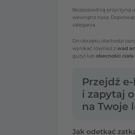
Bezpośrednią przyczyną uc
wewnątrz nosa. Doprowadz
zalegania.
Do obrzęku dochodzi zaz
wynikać również z
wad a
guzy) lub
obecności ciał
Przejdź e
i zapytaj 
na Twoje l
Jak odetkać zatk