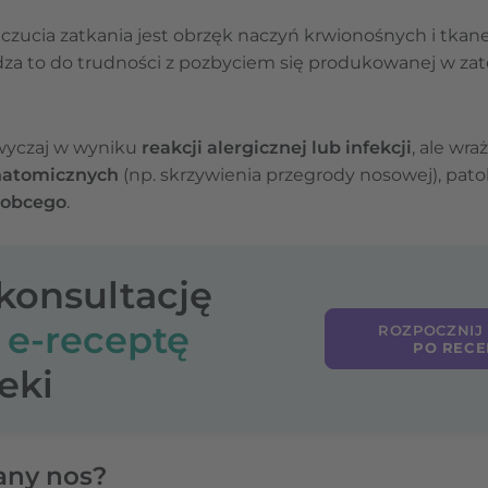
zucia zatkania jest obrzęk naczyń krwionośnych i tkane
a to do trudności z pozbyciem się produkowanej w zatok
wyczaj w wyniku
reakcji alergicznej lub infekcji
, ale wr
natomicznych
(np. skrzywienia przegrody nosowej), patol
a obcego
.
-konsultację
o
e-receptę
ROZPOCZNIJ
PO RECE
eki
any nos?