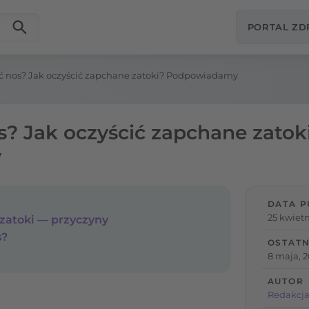
PORTAL Z
ć nos? Jak oczyścić zapchane zatoki? Podpowiadamy
s? Jak oczyścić zapchane zatok
y
DATA P
25 kwietn
 zatoki — przyczyny
s?
OSTATN
8 maja, 
AUTOR
Redakcja