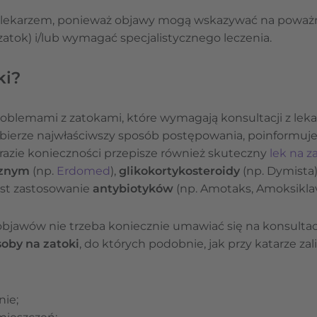
z lekarzem, ponieważ objawy mogą wskazywać na poważ
zatok) i/lub wymagać specjalistycznego leczenia.
ki?
problemami z zatokami, które wymagają konsultacji z leka
ierze najwłaściwszy sposób postępowania, poinformuje g
w razie konieczności przepisze również skuteczny
lek na z
cznym
(np.
Erdomed
),
glikokortykosteroidy
(np. Dymista)
est zastosowanie
antybiotyków
(np. Amotaks, Amoksiklav
jawów nie trzeba koniecznie umawiać się na konsultac
by na zatoki
, do których podobnie, jak przy katarze zali
ie;