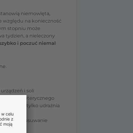
 stanowią niemowlęta,
e względu na konieczność
cym stopniu może
a tydzień, a nieleczony
 szybko i poczuć niemal
ne.
rządzeń i soli
ł lub olejku eterycznego
ub ziół nie tylko udrażnia
u i ułatwia usuwanie