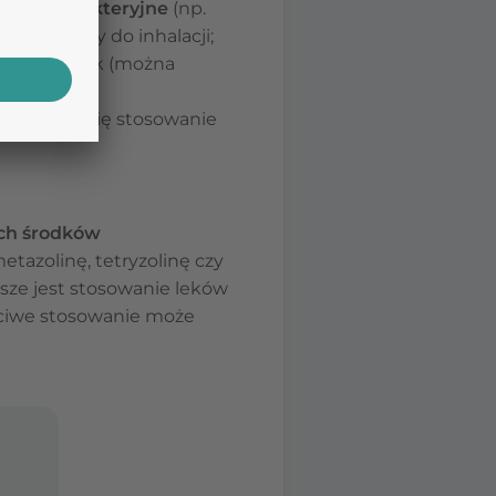
 przeciwbakteryjne
(np.
wnież użyty do inhalacji;
eduży ręcznik (można
m zaleca się stosowanie
ch środków
etazolinę, tetryzolinę czy
sze jest stosowanie leków
aściwe stosowanie może