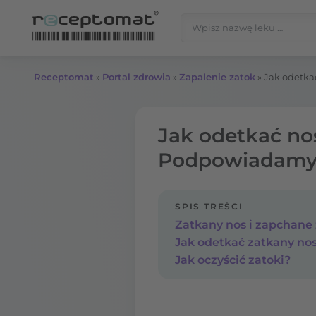
Przejdź do treści
Szukaj:
Receptomat
»
Portal zdrowia
»
Zapalenie zatok
»
Jak odetka
Jak odetkać no
Podpowiadam
SPIS TREŚCI
Zatkany nos i zapchane
Jak odetkać zatkany no
Jak oczyścić zatoki?