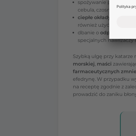
spożywanie produktów
cebula, czosnek, imbir, 
ciepłe okłady
— w okolic
również użyć ciepłych o
dbanie o
odpowiednie 
specjalnych nawilżaczy 
Szybką ulgę przy katarze
morskiej
,
maści
zawierają
farmaceutycznych zmniej
efedrynę. W przypadku wy
na receptę zgodnie z zalec
prowadzić do zaniku błony