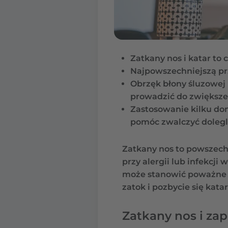
Zatkany nos i katar to 
Najpowszechniejszą prz
Obrzęk błony śluzowej 
prowadzić do zwiększe
Zastosowanie kilku do
pomóc zwalczyć dolegli
Zatkany nos to powszechn
przy alergii lub infekcj
może stanowić poważne z
zatok i pozbycie się kata
Zatkany nos i za