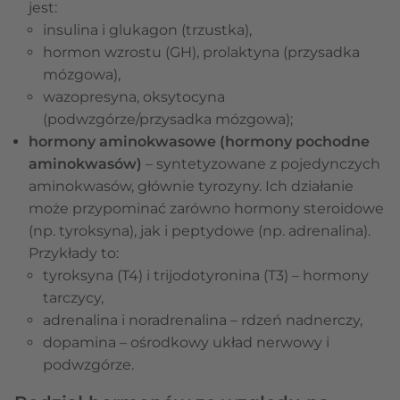
jest:
insulina i glukagon (trzustka),
hormon wzrostu (GH), prolaktyna (przysadka
mózgowa),
wazopresyna, oksytocyna
(podwzgórze/przysadka mózgowa);
hormony aminokwasowe (hormony pochodne
aminokwasów)
– syntetyzowane z pojedynczych
aminokwasów, głównie tyrozyny. Ich działanie
może przypominać zarówno hormony steroidowe
(np. tyroksyna), jak i peptydowe (np. adrenalina).
Przykłady to:
tyroksyna (T4) i trijodotyronina (T3) – hormony
tarczycy,
adrenalina i noradrenalina – rdzeń nadnerczy,
dopamina – ośrodkowy układ nerwowy i
podwzgórze.