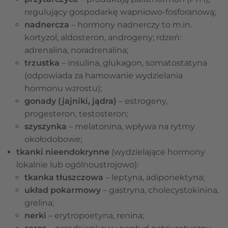
regulujący gospodarkę wapniowo-fosforanową;
nadnercza
– hormony nadnerczy to m.in.
kortyzol, aldosteron, androgeny; rdzeń:
adrenalina, noradrenalina;
trzustka
– insulina, glukagon, somatostatyna
(odpowiada za hamowanie wydzielania
hormonu wzrostu);
gonady (jajniki, jądra)
– estrogeny,
progesteron, testosteron;
szyszynka
– melatonina, wpływa na rytmy
okołodobowe;
tkanki nieendokrynne
(wydzielające hormony
lokalnie lub ogólnoustrojowo):
tkanka tłuszczowa
– leptyna, adiponektyna;
układ pokarmowy
– gastryna, cholecystokinina,
grelina;
nerki
– erytropoetyna, renina;