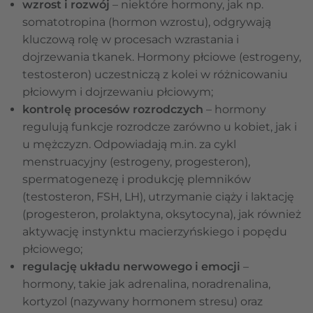
wzrost i rozwój
– niektóre hormony, jak np.
somatotropina (hormon wzrostu), odgrywają
kluczową rolę w procesach wzrastania i
dojrzewania tkanek. Hormony płciowe (estrogeny,
testosteron) uczestniczą z kolei w różnicowaniu
płciowym i dojrzewaniu płciowym;
kontrolę procesów rozrodczych
– hormony
regulują funkcje rozrodcze zarówno u kobiet, jak i
u mężczyzn. Odpowiadają m.in. za cykl
menstruacyjny (estrogeny, progesteron),
spermatogenezę i produkcję plemników
(testosteron, FSH, LH), utrzymanie ciąży i laktację
(progesteron, prolaktyna, oksytocyna), jak również
aktywację instynktu macierzyńskiego i popędu
płciowego;
regulację układu nerwowego i emocji
–
hormony, takie jak adrenalina, noradrenalina,
kortyzol (nazywany hormonem stresu) oraz