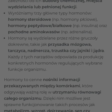
zależności od ich
budowy chemicznej, miejsca
wydzielania lub pełnionej funkcji
.
Wyróżniamy trzy główne typy hormonów:
hormony steroidowe
(np. hormony płciowe),
hormony peptydowe/białkowe
(np. insulina) oraz
pochodne aminokwasów
(np. adrenalina).
Hormony są wydzielane przez różne gruczoły
dokrewne, takie jak
przysadka mózgowa,
tarczyca, nadnercza, trzustka czy jajniki i jądra
.
Każdy z tych narządów odpowiada za produkcję
konkretnych hormonów regulujących wybrane
funkcje organizmu.
Hormony to cenne
nośniki informacji
przekazywanych między komórkami
, które
odgrywają ważną rolę w
utrzymaniu równowagi
całego organizmu
. Dzięki nim możliwe jest
sprawne funkcjonowanie takich procesów jak
metabolizm, wzrost, dojrzewanie, sen czy