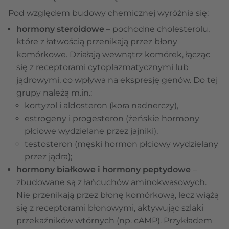
Pod względem budowy chemicznej wyróżnia się:
hormony steroidowe
– pochodne cholesterolu,
które z łatwością przenikają przez błony
komórkowe. Działają wewnątrz komórek, łącząc
się z receptorami cytoplazmatycznymi lub
jądrowymi, co wpływa na ekspresję genów. Do tej
grupy należą m.in.:
kortyzol i aldosteron (kora nadnerczy),
estrogeny i progesteron (żeńskie hormony
płciowe wydzielane przez jajniki),
testosteron (męski hormon płciowy wydzielany
przez jądra);
hormony białkowe i hormony peptydowe
–
zbudowane są z łańcuchów aminokwasowych.
Nie przenikają przez błonę komórkową, lecz wiążą
się z receptorami błonowymi, aktywując szlaki
przekaźników wtórnych (np. cAMP). Przykładem