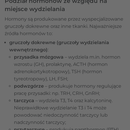
Podział hormonów ze względu na
miejsce wydzielania
Hormony są produkowane przez wyspecjalizowane
gruczoły dokrewne oraz inne tkanki. Najważniejsze
źródła hormonów to:
gruczoły dokrewne (gruczoły wydzielania
wewnętrznego)
:
przysadka mózgowa
– wydziela m.in. hormon
wzrostu (GH), prolaktynę, ACTH (hormon
adrenokortykotropowy), TSH (hormon
tyreotropowy), LH, FSH;
podwzgórze
– produkuje hormony regulujące
pracę przysadki: np. TRH, CRH, GnRH;
tarczyca
– wydziela T3, T4 oraz kalcytoninę.
Nieprawidłowe wydzielanie T3 i T4 może
powodować niedoczynność tarczycy lub
nadczynność tarczycy;
przytarczyce
– produkują parathormon (PTH),