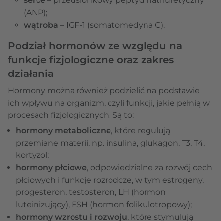
serce
– przedsionkowy peptyd natriuretyczny
(ANP);
wątroba
– IGF-1 (somatomedyna C).
Podział hormonów ze względu na
funkcje fizjologiczne oraz zakres
działania
Hormony można również podzielić na podstawie
ich wpływu na organizm, czyli funkcji, jakie pełnią w
procesach fizjologicznych. Są to:
hormony metaboliczne
, które regulują
przemianę materii, np. insulina, glukagon, T3, T4,
kortyzol;
hormony płciowe
, odpowiedzialne za rozwój cech
płciowych i funkcje rozrodcze, w tym estrogeny,
progesteron, testosteron, LH (hormon
luteinizujący), FSH (hormon folikulotropowy);
hormony wzrostu i rozwoju
, które stymulują