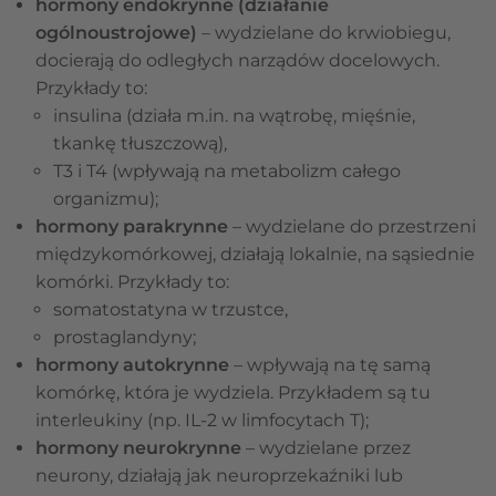
hormony endokrynne (działanie
ogólnoustrojowe)
– wydzielane do krwiobiegu,
docierają do odległych narządów docelowych.
Przykłady to:
insulina (działa m.in. na wątrobę, mięśnie,
tkankę tłuszczową),
T3 i T4 (wpływają na metabolizm całego
organizmu);
hormony parakrynne
–
wydzielane do przestrzeni
międzykomórkowej, działają lokalnie, na sąsiednie
komórki. Przykłady to:
somatostatyna w trzustce,
prostaglandyny;
hormony autokrynne
– wpływają na tę samą
komórkę, która je wydziela. Przykładem są tu
interleukiny (np. IL-2 w limfocytach T);
hormony neurokrynne
– wydzielane przez
neurony, działają jak neuroprzekaźniki lub