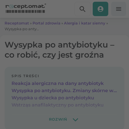
Przejdź do treści
Receptomat
»
Portal zdrowia
»
Alergia i katar sienny
»
Wysypka po antybiotyku – co robić, czy jest groźna
Wysypka po antybiotyku –
co robić, czy jest groźna
SPIS TREŚCI
Reakcja alergiczna na dany antybiotyk
Wysypka po antybiotyku. Zmiany skórne wywołane antybiotykoterapią
Wysypka u dziecka po antybiotyku
Wstrząs anafilaktyczny po antybiotyku