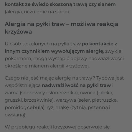
kontakt ze świeżo skoszoną trawą czy sianem
(alergia, uczulenie na siano).
Alergia na pyłki traw – możliwa reakcja
krzyżowa
U osób uczulonych na pyłki traw
po kontakcie z
innym czynnikiem wywołującym alergię
, zwykle
pokarmem, mogą wystąpić objawy nadwrażliwości
określane mianem alergii krzyżowej.
Czego nie jeść mając alergię na trawy? Typowa jest
współistniejąca
nadwrażliwość na pyłki traw
i
ziarna (soczewicy i słonecznika), owoce (jabłka,
gruszki, brzoskwinie), warzywa (seler, pietruszka,
pomidor, cebula), ryż, mąkę (żytnią, pszenną i
owsianą).
W przebiegu reakcji krzyżowej obserwuje się