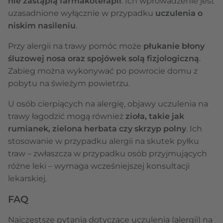
nie zastąpią farmakoterapii
. Ich wprowadzenie jest
uzasadnione wyłącznie w przypadku
uczulenia o
niskim nasileniu
.
Przy alergii na trawy pomóc może
płukanie błony
śluzowej nosa oraz spojówek solą fizjologiczną
.
Zabieg można wykonywać po powrocie domu z
pobytu na świeżym powietrzu.
U osób cierpiących na alergię, objawy uczulenia na
trawy łagodzić mogą również
zioła, takie jak
rumianek, zielona herbata czy skrzyp polny
. Ich
stosowanie w przypadku alergii na skutek pyłku
traw – zwłaszcza w przypadku osób przyjmujących
różne leki – wymaga wcześniejszej konsultacji
lekarskiej.
FAQ
Najczęstsze pytania dotyczące uczulenia (alergii) na