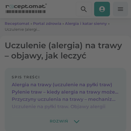
Przejdź do treści
Receptomat
»
Portal zdrowia
»
Alergia i katar sienny
»
Uczulenie (alergia) na trawy – objawy, jak leczyć
Uczulenie (alergia) na trawy
– objawy, jak leczyć
SPIS TREŚCI
Alergia na trawy (uczulenie na pyłki traw)
Pylenie traw – kiedy alergia na trawy może rozwinąć się u osób wrażliwych?
Przyczyny uczulenia na trawy – mechanizm reakcji alergicznej
Uczulenie na pyłki traw. Objawy alergii