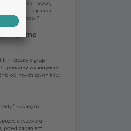
k uszkodzenie naczyń,
ia w razie podejrzenia
dzenia diagnozy?
rapeutyczne
ekłym.
Osoby z grup
e –
powinny wykonywać
eżnie od innych czynników
w certyfikowanym
o spożyciu roztworu
ej przed badaniem.