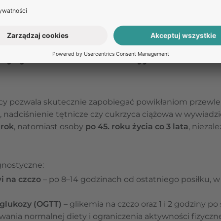
mu. Może prowadzić do przewlekłych powikłań, takich ja
jej wczesne wykrycie jest tak ważne. Jakie testy i badan
zlecić lekarz? Na czym polega leczenie w razie potwier
ycy: badania laboratoryjne i cele te
cy pozwala skutecznie zapobiegać powikłaniom przewl
, nadciśnienie tętnicze czy cukrzyca ciążowa w wywiadzi
 rok
, natomiast osoby
po 45. roku życia co 3 lata
, niezal
nostyczne:
i na czczo
– po 8–14 godzinach od ostatniego posiłku, 
 glukozy (OGTT)
– glikemia na czczo oraz 1 i 2 godziny p
ania normalnej diety i ograniczenia aktywności fizyczn