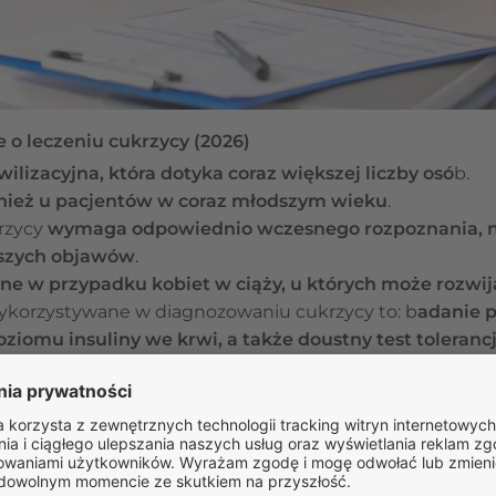
 o leczeniu cukrzycy (2026)
ilizacyjna, która dotyka coraz większej liczby osó
b.
nież u pacjentów w coraz młodszym wieku
.
rzycy
wymaga odpowiednio wczesnego rozpoznania, naj
wszych objawów
.
tne w przypadku kobiet w ciąży, u których może rozwij
korzystywane w diagnozowaniu cukrzycy to: b
adanie 
ziomu insuliny we krwi, a także doustny test tolerancj
ga przede wszystkim na:
redukcji masy ciała, wprowa
tosowaniu diety cukrzycowej i przyjmowaniu przeciwc
boliczna, której głównym wyróżnikiem jest nieprawidłow