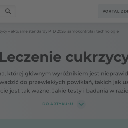
PORTAL Z
zycy – aktualne standardy PTD 2026, samokontrola i technologie
Leczenie cukrzyc
a, której głównym wyróżnikiem jest nieprawid
wadzić do przewlekłych powikłań, takich jak 
cie jest tak ważne. Jakie testy i badania w raz
m polega leczenie w razie potwierdzenia diagn
DO ARTYKUŁU