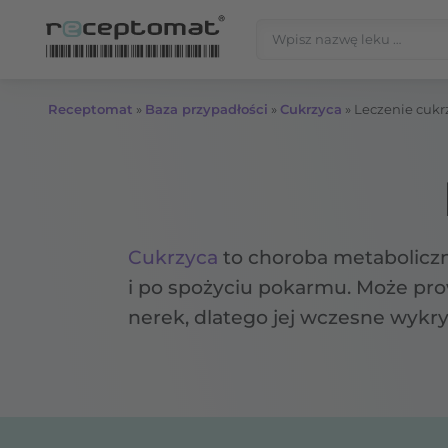
Przejdź do treści
Szukaj:
Receptomat
»
Baza przypadłości
»
Cukrzyca
»
Leczenie cukr
Cukrzyca
to choroba metaboliczn
i po spożyciu pokarmu. Może pro
nerek, dlatego jej wczesne wykry
dodatkowo zlecić lekarz? Na czy