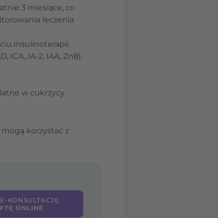
atnie 3 miesiące, co
itorowania leczenia
iu insulinoterapii.
ICA, IA-2, IAA, Zn8).
ydatne w cukrzycy
 mogą korzystać z
 E-KONSULTACJĘ
PTĘ ONLINE