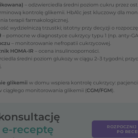
likowana)
– odzwierciedla średni poziom cukru przez ost
minową kontrolę glikemii. HbA1c jest kluczowy dla mon
ia terapii farmakologicznej.
ść wydzielniczą trzustki; istotny przy decyzji o rozpoczęc
ł
– pomocne w diagnostyce cukrzycy typu 1 (np. anty-GAD, 
oczu
– monitorowanie nefropatii cukrzycowej.
aźnik HOMA-IR
– ocena insulinooporności.
ciedla średni poziom glukozy w ciągu 2–3 tygodni; prz
.
e glikemii
w domu wspiera kontrolę cukrzycy: pacjenci
ciągłego monitorowania glikemii (
CGM/FGM
).
-konsultację
o
e-receptę
ROZPOCZNIJ
PO RECE