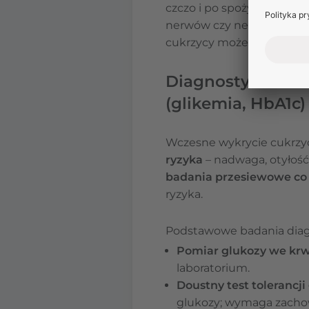
czczo i po spożyciu pokar
nerwów czy nerek, dlatego 
cukrzycy może dodatkowo 
Diagnostyka cukrz
(glikemia, HbA1c)
Wczesne wykrycie cukrzy
ryzyka
– nadwaga, otyłość
badania przesiewowe co
ryzyka.
Podstawowe badania diag
Pomiar glukozy we krw
laboratorium.
Doustny test tolerancji
glukozy; wymaga zachow