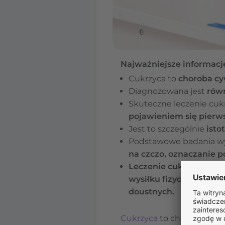
Najważniejsze informacje
Cukrzyca to
choroba cyw
Diagnozowana jest
rów
Skuteczne leczenie cuk
pojawieniem się pier
Jest to szczególnie
isto
Podstawowe badania wy
na czczo, oznaczanie po
Leczenie cukrzycy
pole
wysiłku fizycznego, s
doustnych.
Cukrzyca
to choroba meta