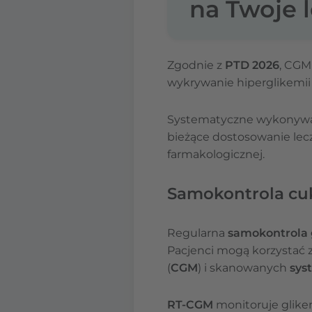
na Twoje l
Zgodnie z
PTD 2026
, CGM
wykrywanie hiperglikemii i
Systematyczne wykonywani
bieżące dostosowanie lecze
farmakologicznej.
Samokontrola cuk
Regularna
samokontrola 
Pacjenci mogą korzystać 
(
CGM
) i skanowanych
sys
RT-CGM
monitoruje glike