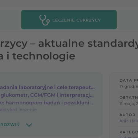
LECZENIE CUKRZYCY
rzycy – aktualne standard
 i technologie
DATA P
17 grudni
Diagnostyka cukrzycy: badania laboratoryjne i cele terapeutyczne (glikemia, HbA1c)
Samokontrola cukrzycy: glukometr, CGM/FGM i interpretacja wyników
OSTATN
Kontrole diabetologiczne: harmonogram badań i powikłania (retinopatia, nefropatia, stopa cukrzycowa)
11 maja, 
aktyka i leczenie
AUTOR
Ania Hal
KATEGO
Cukrzyca