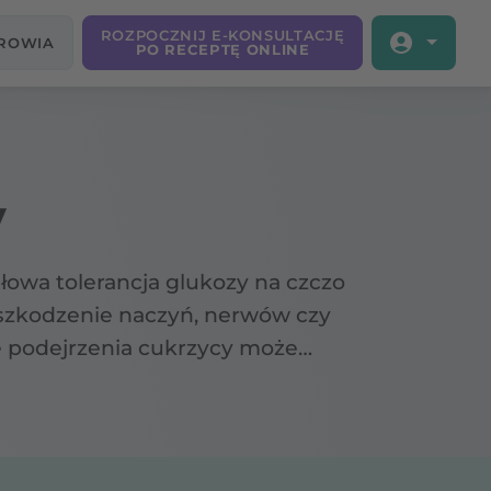
ROZPOCZNIJ E-KONSULTACJĘ
DROWIA
PO RECEPTĘ ONLINE
y
łowa tolerancja glukozy na czczo
uszkodzenie naczyń, nerwów czy
ie podejrzenia cukrzycy może
ozy?