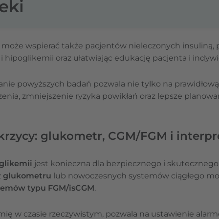
eki
 może wspierać także pacjentów nieleczonych insuliną,
 hipoglikemii oraz ułatwiając edukację pacjenta i indywid
e powyższych badań pozwala nie tylko na prawidłową d
nia, zmniejszenie ryzyka powikłań oraz lepsze planowanie
rzycy: glukometr, CGM/FGM i interp
glikemii
jest konieczna dla bezpiecznego i skutecznego 
z
glukometru
lub nowoczesnych systemów ciągłego mon
temów typu FGM/isCGM
.
mię w czasie rzeczywistym, pozwala na ustawienie alarm