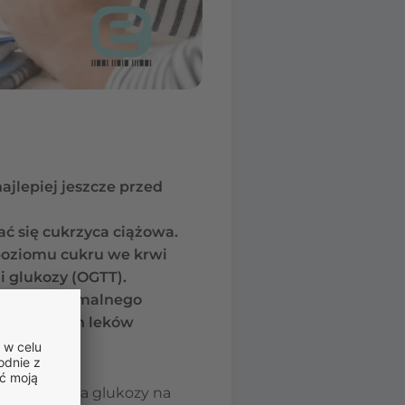
lepiej jeszcze przed
ać się cukrzyca ciążowa.
poziomu cukru we krwi
i glukozy (OGTT).
dzeniu optymalnego
ukrzycowych leków
a tolerancja glukozy na