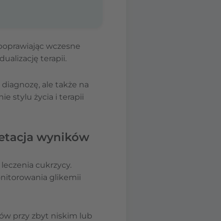
 poprawiając wczesne
ualizację terapii.
iagnozę, ale także na
 stylu życia i terapii
retacja wyników
leczenia cukrzycy.
itorowania glikemii
ów przy zbyt niskim lub