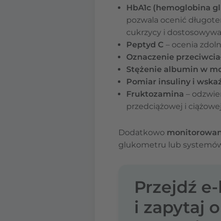
HbA1c (hemoglobina g
pozwala ocenić długoter
cukrzycy i dostosowywan
Peptyd C
– ocenia zdolno
Oznaczenie przeciwcia
Stężenie albumin w m
Pomiar insuliny i wsk
Fruktozamina
– odzwier
przedciążowej i ciążowej
Dodatkowo
monitorowani
glukometru lub systemów 
Przejdź e
i zapytaj 