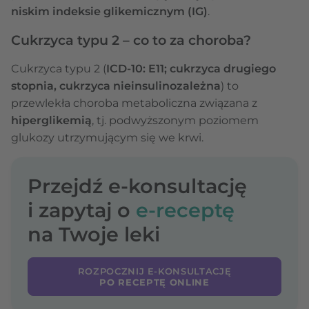
niskim indeksie glikemicznym (IG)
.
Cukrzyca typu 2 – co to za choroba?
Cukrzyca typu 2 (
ICD-10: E11; cukrzyca drugiego
stopnia, cukrzyca nieinsulinozależna
) to
przewlekła choroba metaboliczna związana z
hiperglikemią
, tj. podwyższonym poziomem
glukozy utrzymującym się we krwi.
Przejdź e-konsultację
i zapytaj o
e-receptę
na Twoje leki
ROZPOCZNIJ E-KONSULTACJĘ
PO RECEPTĘ ONLINE