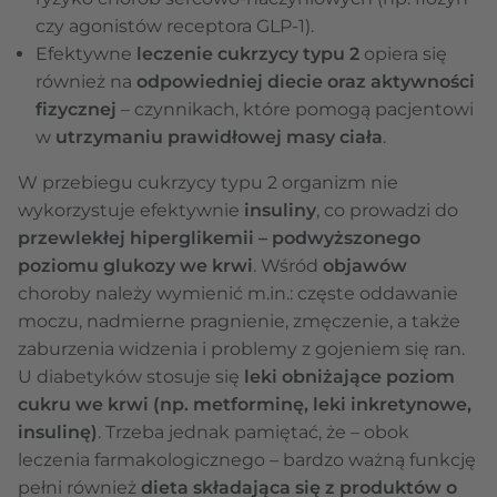
czy agonistów receptora GLP-1).
Efektywne
leczenie cukrzycy typu 2
opiera się
również na
odpowiedniej diecie oraz aktywności
fizycznej
– czynnikach, które pomogą pacjentowi
w
utrzymaniu prawidłowej masy ciała
.
W przebiegu cukrzycy typu 2 organizm nie
wykorzystuje efektywnie
insuliny
, co prowadzi do
przewlekłej hiperglikemii – podwyższonego
poziomu glukozy we krwi
. Wśród
objawów
choroby należy wymienić m.in.: częste oddawanie
moczu, nadmierne pragnienie, zmęczenie, a także
zaburzenia widzenia i problemy z gojeniem się ran.
U diabetyków stosuje się
leki obniżające poziom
cukru we krwi (np. metforminę, leki inkretynowe,
insulinę)
. Trzeba jednak pamiętać, że – obok
leczenia farmakologicznego – bardzo ważną funkcję
pełni również
dieta składająca się z produktów o