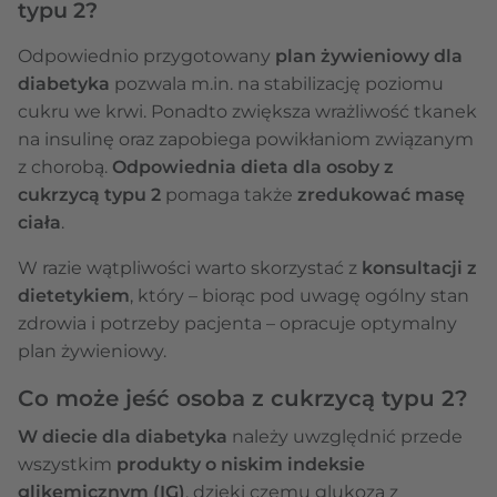
typu 2?
Odpowiednio przygotowany
plan żywieniowy dla
diabetyka
pozwala m.in. na stabilizację poziomu
cukru we krwi. Ponadto zwiększa wrażliwość tkanek
na insulinę oraz zapobiega powikłaniom związanym
z chorobą.
Odpowiednia dieta dla osoby z
cukrzycą typu 2
pomaga także
zredukować masę
ciała
.
W razie wątpliwości warto skorzystać z
konsultacji z
dietetykiem
, który – biorąc pod uwagę ogólny stan
zdrowia i potrzeby pacjenta – opracuje optymalny
plan żywieniowy.
Co może jeść osoba z cukrzycą typu 2?
W diecie dla diabetyka
należy uwzględnić przede
wszystkim
produkty o niskim indeksie
glikemicznym (IG)
, dzięki czemu glukoza z