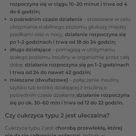
rozpoczyna się w ciągu 10–20 minut i trwa od 4
do 6 godzin;
o pośrednim czasie działania
– stosowane w celu
utrzymania stabilnego poziomu glukozy między
posiłkami oraz w nocy;
działanie rozpoczyna się
po 1–2 godzinach i trwa od 18 do 24 godzin;
długo działające
– pomagają w utrzymaniu
stałego poziomu insuliny w organizmie przez całą
dobę;
działanie rozpoczyna się po 1–2 godzinach
i trwa od 24 do nawet 42 godzin;
mieszane (dwufazowe)
– połączenie insuliny
szybko lub krótko działającej z insuliną o
pośrednim czasie działania;
działanie rozpoczyna
się po ok. 30–60 min i trwa od 12 do 22 godzin.
Czy cukrzyca typu 2 jest uleczalna?
Cukrzyca typu 2 jest
chorobą przewlekłą, której
nie da się całkowicie wyleczyć
, jednak w