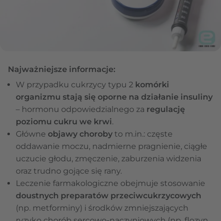
Najważniejsze informacje:
W przypadku cukrzycy typu 2
komórki
organizmu stają się oporne na działanie insuliny
– hormonu odpowiedzialnego za
regulację
poziomu cukru we krwi
.
Główne
objawy choroby
to m.in.: częste
oddawanie moczu, nadmierne pragnienie, ciągłe
uczucie głodu, zmęczenie, zaburzenia widzenia
oraz trudno gojące się rany.
Leczenie farmakologiczne obejmuje stosowanie
doustnych preparatów przeciwcukrzycowych
(np. metforminy) i środków zmniejszających
ryzyko chorób sercowo-naczyniowych (np. flozyn