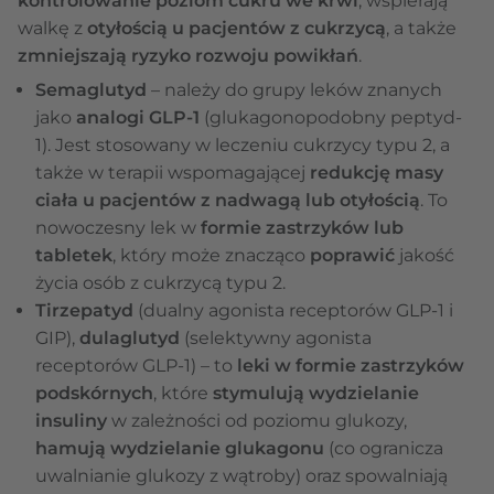
kontrolowanie poziom cukru we krwi
, wspierają
walkę z
otyłością u pacjentów z cukrzycą
, a także
zmniejszają ryzyko rozwoju powikłań
.
Semaglutyd
– należy do grupy leków znanych
jako
analogi GLP-1
(glukagonopodobny peptyd-
1). Jest stosowany w leczeniu cukrzycy typu 2, a
także w
terapii wspomagającej
redukcję masy
ciała u pacjentów z nadwagą lub otyłością
. To
nowoczesny lek w
formie zastrzyków lub
tabletek
, który może znacząco
poprawić
jakość
życia osób z cukrzycą typu 2.
Tirzepatyd
(dualny agonista receptorów GLP-1 i
GIP),
dulaglutyd
(selektywny agonista
receptorów GLP-1) – to
leki w formie zastrzyków
podskórnych
, które
stymulują wydzielanie
insuliny
w zależności od poziomu glukozy,
hamują wydzielanie glukagonu
(co ogranicza
uwalnianie glukozy z wątroby) oraz spowalniają