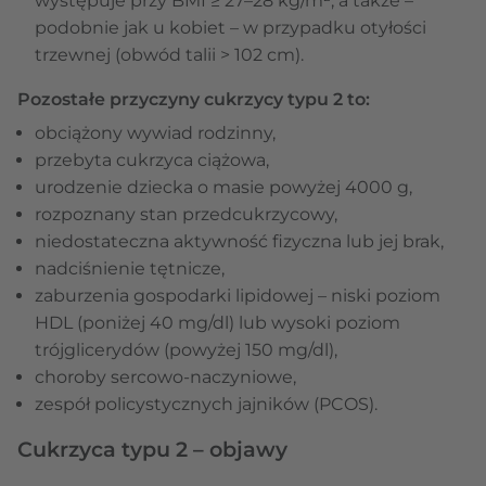
występuje przy BMI ≥ 27–28 kg/m², a także –
podobnie jak u kobiet – w przypadku otyłości
trzewnej (obwód talii > 102 cm).
Pozostałe przyczyny cukrzycy typu 2 to:
obciążony wywiad rodzinny,
przebyta cukrzyca ciążowa,
urodzenie dziecka o masie powyżej 4000 g,
rozpoznany stan przedcukrzycowy,
niedostateczna aktywność fizyczna lub jej brak,
nadciśnienie tętnicze,
zaburzenia gospodarki lipidowej – niski poziom
HDL (poniżej 40 mg/dl) lub wysoki poziom
trójglicerydów (powyżej 150 mg/dl),
choroby sercowo-naczyniowe,
zespół policystycznych jajników (PCOS).
Cukrzyca typu 2 – objawy