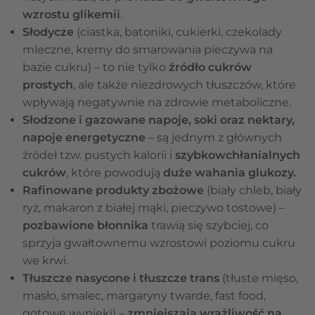
wzrostu glikemii
.
Słodycze
(ciastka, batoniki, cukierki, czekolady
mleczne, kremy do smarowania pieczywa na
bazie cukru) – to nie tylko
źródło cukrów
prostych
, ale także niezdrowych tłuszczów, które
wpływają negatywnie na zdrowie metaboliczne.
Słodzone i gazowane napoje, soki oraz nektary,
napoje energetyczne
– są jednym z głównych
źródeł tzw. pustych kalorii i
szybkowchłanialnych
cukrów
, które powodują
duże wahania glukozy.
Rafinowane produkty zbożowe
(biały chleb, biały
ryż, makaron z białej mąki, pieczywo tostowe) –
pozbawione błonnika
trawią się szybciej, co
sprzyja gwałtownemu wzrostowi poziomu cukru
we krwi.
Tłuszcze nasycone i tłuszcze trans
(tłuste mięso,
masło, smalec, margaryny twarde, fast food,
gotowe wypieki)
–
zmniejszają wrażliwość na