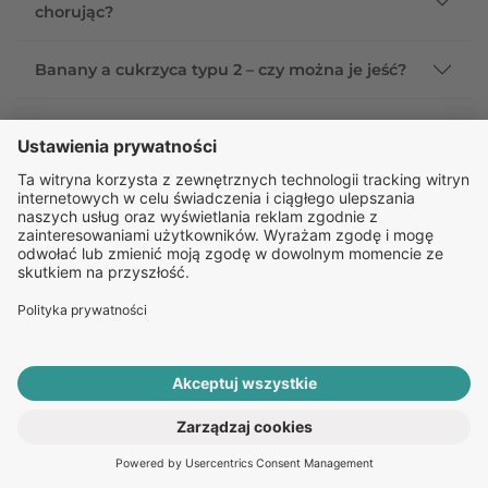
chorując?
Banany a cukrzyca typu 2 – czy można je jeść?
Cukrzyca insulinozależna a insulinoniezależna –
co je różni?
Jak leczyć cukrzycę typu 2?
Czy cukrzyca typu 2 może się cofnąć?
Czy cukrzyca typu 2 może być całkowicie
wyleczona?
Bibliografia
Ahmad A. Leena, Crandall P. Jill, Zapobieganie cukrzycy typu
ROZPOCZNIJ E-KONSULTACJĘ
2: przegląd informacji, Diabetologia po dyplomie, 2010.
PO RECEPTĘ ONLINE
Grzybowska M., Bober J., Olszewska M., Metformina –