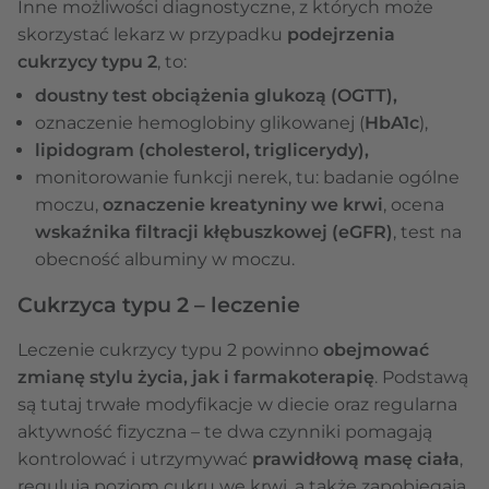
Inne możliwości diagnostyczne, z których może
skorzystać lekarz w przypadku
podejrzenia
cukrzycy typu 2
, to:
doustny test obciążenia glukozą (OGTT),
oznaczenie hemoglobiny glikowanej (
HbA1c
),
lipidogram (cholesterol, triglicerydy),
monitorowanie funkcji nerek, tu: badanie ogólne
moczu,
oznaczenie kreatyniny we krwi
, ocena
wskaźnika filtracji kłębuszkowej (eGFR)
, test na
obecność albuminy w moczu.
Cukrzyca typu 2 – leczenie
Leczenie cukrzycy typu 2 powinno
obejmować
zmianę stylu życia, jak i farmakoterapię
. Podstawą
są tutaj trwałe modyfikacje w diecie oraz regularna
aktywność fizyczna – te dwa czynniki pomagają
kontrolować i utrzymywać
prawidłową masę ciała
,
regulują poziom cukru we krwi, a także zapobiegają