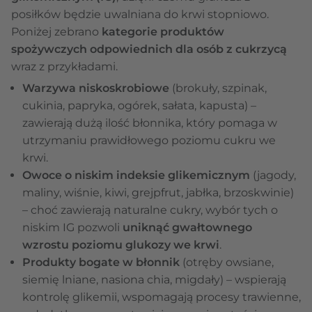
posiłków będzie uwalniana do krwi stopniowo.
Poniżej zebrano
kategorie produktów
spożywczych odpowiednich dla osób z cukrzycą
wraz z przykładami.
Warzywa niskoskrobiowe
(brokuły, szpinak,
cukinia, papryka, ogórek, sałata, kapusta) –
zawierają dużą ilość błonnika, który pomaga w
utrzymaniu prawidłowego poziomu cukru we
krwi.
Owoce o niskim indeksie glikemicznym
(jagody,
maliny, wiśnie, kiwi, grejpfrut, jabłka, brzoskwinie)
– choć zawierają naturalne cukry, wybór tych o
niskim IG pozwoli
uniknąć gwałtownego
wzrostu poziomu glukozy we krwi
.
Produkty bogate w błonnik
(otręby owsiane,
siemię lniane, nasiona chia, migdały) –
wspierają
kontrolę glikemii, wspomagają procesy trawienne,