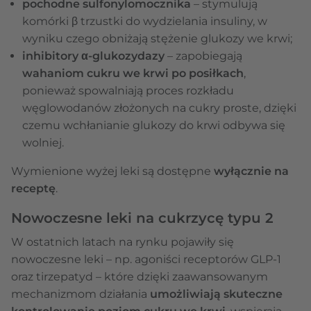
pochodne sulfonylomocznika
– stymulują
komórki β trzustki do wydzielania insuliny, w
wyniku czego obniżają stężenie glukozy we krwi;
inhibitory α-glukozydazy
– zapobiegają
wahaniom cukru we krwi po posiłkach
,
ponieważ spowalniają proces rozkładu
węglowodanów złożonych na cukry proste, dzięki
czemu wchłanianie glukozy do krwi odbywa się
wolniej.
Wymienione wyżej leki są dostępne
wyłącznie na
receptę
.
Nowoczesne leki na cukrzycę typu 2
W ostatnich latach na rynku pojawiły się
nowoczesne leki – np. agoniści receptorów GLP-1
oraz tirzepatyd – które dzięki zaawansowanym
mechanizmom działania
umożliwiają skuteczne