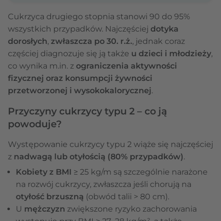
Cukrzyca drugiego stopnia stanowi 90 do 95%
wszystkich przypadków. Najczęściej
dotyka
dorosłych
,
zwłaszcza po 30. r.ż.
,
jednak coraz
częściej diagnozuje się ją także
u dzieci i młodzieży
,
co wynika m.in. z
ograniczenia aktywności
fizycznej oraz konsumpcji żywności
przetworzonej i wysokokalorycznej
.
Przyczyny cukrzycy typu 2 – co ją
powoduje?
Występowanie cukrzycy typu 2
wiąże się najczęściej
z
nadwagą lub otyłością (80% przypadków)
.
Kobiety z BMI
≥ 25 kg/m są szczególnie narażone
na rozwój cukrzycy, zwłaszcza jeśli chorują na
otyłość brzuszną
(obwód talii > 80 cm).
U
mężczyzn
zwiększone ryzyko zachorowania