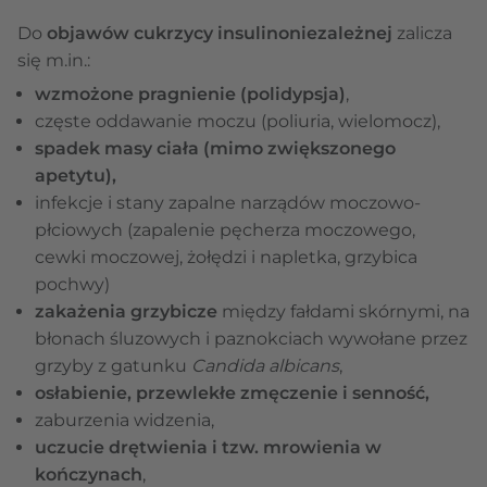
Do
objawów cukrzycy insulinoniezależnej
zalicza
się m.in.:
wzmożone pragnienie (polidypsja)
,
częste oddawanie moczu (poliuria, wielomocz),
spadek masy ciała (mimo zwiększonego
apetytu),
infekcje i stany zapalne narządów moczowo-
płciowych (zapalenie pęcherza moczowego,
cewki moczowej, żołędzi i napletka, grzybica
pochwy)
zakażenia grzybicze
między fałdami skórnymi, na
błonach śluzowych i paznokciach wywołane przez
grzyby z gatunku
Candida albicans
,
osłabienie, przewlekłe zmęczenie i senność,
zaburzenia widzenia,
uczucie drętwienia i tzw. mrowienia w
kończynach
,