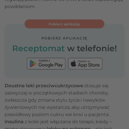
powikłaniom.
Pobierz aplikację
POBIERZ APLIKACJĘ
Receptomat
w telefonie!
Doustne leki przeciwcukrzycowe
stosuje się
zazwyczaj w początkowych stadiach choroby,
zwłaszcza gdy zmiana stylu życia i nawyków
żywieniowych nie wystarcza, aby utrzymywać
prawidłowy poziom cukru we krwi u pacjenta.
Insulina
z kolei jest włączana do terapii, kiedy –
mimo stosowania
leków na cukrzycę
– nie jest