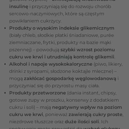
insulinę
i przyczyniają się do rozwoju chorób
sercowo-naczyniowych, które są częstym
powikłaniem cukrzycy.
Produkty o wysokim indeksie glikemicznym
(biały chleb, słodkie płatki śniadaniowe, purée
ziemniaczane, frytki, produkty na bazie mąki
pszennej)
– powodują
szybki wzrost poziomu
cukru we krwi i utrudniają kontrolę glikemii
.
Alkohol i napoje wysokokaloryczne
(piwo, likiery,
drinki z syropami, słodzone koktajle mleczne) –
mogą
zakłócać gospodarkę węglowodanową
i
przyczyniać się do przyrostu masy ciała.
Produkty przetworzone
(dania instant, chipsy,
gotowe zupy w proszku, konserwy z dodatkiem
cukru i soli) – mają
negatywny wpływ na poziom
cukru we krwi
, ponieważ
zawierają cukry proste
,
niezdrowe tłuszcze oraz
duże ilości soli
. Ich
spożywanie może prowadzić do
wahań glukozy
,