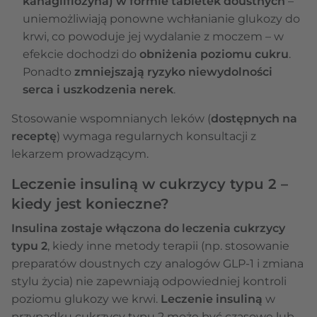
kanagliflozyna) w formie tabletek doustnych
–
uniemożliwiają ponowne wchłanianie glukozy do
krwi, co powoduje jej wydalanie z moczem – w
efekcie dochodzi do
obniżenia poziomu cukru
.
Ponadto
zmniejszają ryzyko niewydolności
serca i uszkodzenia nerek
.
Stosowanie wspomnianych leków (
dostępnych na
receptę
) wymaga regularnych konsultacji z
lekarzem prowadzącym.
Leczenie insuliną w cukrzycy typu 2 –
kiedy jest konieczne?
Insulina zostaje włączona do leczenia cukrzycy
typu 2
, kiedy inne metody terapii (np. stosowanie
preparatów doustnych czy analogów GLP-1 i zmiana
stylu życia) nie zapewniają odpowiedniej kontroli
poziomu glukozy we krwi.
Leczenie insuliną
w
przypadku cukrzycy typu 2 może być czasowe lub