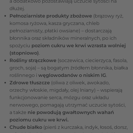
a dodatkowo pozostawiają uczucie sytości na
dłużej.
Pełnoziarniste produkty zbożowe
(brązowy ryż,
komosa ryżowa, kasza gryczana, chleb
pełnoziarnisty, płatki owsiane)
–
dostarczają
błonnika oraz składników mineralnych, po ich
spożyciu
poziom cukru we krwi wzrasta wolniej
(stopniowo)
.
Rośliny strączkowe
(soczewica, ciecierzyca, fasola,
groch, soja) – są bogatym źródłem błonnika, białka
roślinnego i
węglowodanów o niskim IG
.
Zdrowe tłuszcze
(oliwa z oliwek, awokado,
orzechy włoskie, migdały, olej lniany) – wspierają
funkcjonowanie serca, mózgu oraz układu
nerwowego, pomagają utrzymać uczucie sytości,
a także
nie powodują gwałtownych wahań
poziomu cukru we krwi.
Chude białko
(pierś z kurczaka, indyk, łosoś, dorsz,