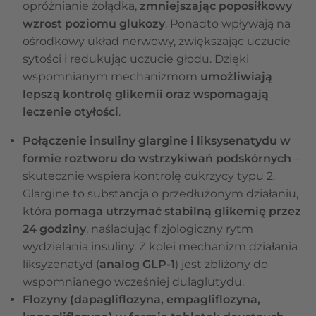
opróżnianie żołądka,
zmniejszając poposiłkowy
wzrost poziomu glukozy
. Ponadto wpływają na
ośrodkowy układ nerwowy, zwiększając uczucie
sytości i redukując uczucie głodu. Dzięki
wspomnianym mechanizmom
umożliwiają
lepszą kontrolę glikemii oraz wspomagają
leczenie otyłości
.
Połączenie insuliny glargine i liksysenatydu w
formie roztworu do wstrzykiwań podskórnych
–
skutecznie wspiera kontrolę cukrzycy typu 2.
Glargine to substancja o przedłużonym działaniu,
która
pomaga utrzymać stabilną glikemię przez
24 godziny
, naśladując fizjologiczny rytm
wydzielania insuliny. Z kolei mechanizm działania
liksyzenatyd (
analog GLP-1
) jest zbliżony do
wspomnianego wcześniej dulaglutydu.
Flozyny (dapagliflozyna, empagliflozyna,