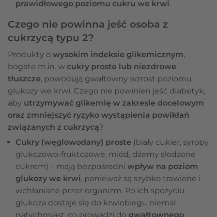
prawidłowego poziomu cukru we krwi
.
Czego nie powinna jeść osoba z
cukrzycą typu 2?
Produkty o
wysokim indeksie glikemicznym
,
bogate m.in. w
cukry proste lub niezdrowe
tłuszcze
, powodują gwałtowny wzrost poziomu
glukozy we krwi. Czego nie powinien jeść diabetyk,
aby
utrzymywać glikemię w zakresie docelowym
oraz zmniejszyć ryzyko wystąpienia powikłań
związanych z cukrzycą
?
Cukry (węglowodany) proste
(biały cukier, syropy
glukozowo-fruktozowe, miód, dżemy słodzone
cukrem) – mają bezpośredni
wpływ na poziom
glukozy we krwi
, ponieważ są szybko trawione i
wchłaniane przez organizm. Po ich spożyciu
glukoza dostaje się do krwiobiegu niemal
natychmiast, co prowadzi do
gwałtownego