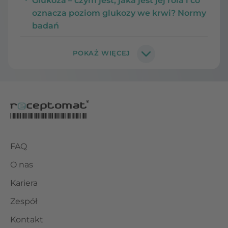
Glukoza – czym jest, jaka jest jej rola i co
oznacza poziom glukozy we krwi? Normy
badań
FAQ
O nas
Kariera
Zespół
Kontakt