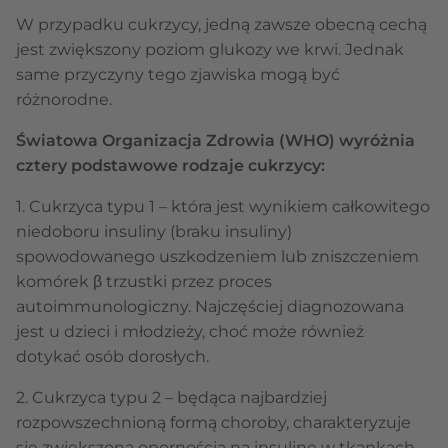
W przypadku cukrzycy, jedną zawsze obecną cechą
jest zwiększony poziom glukozy we krwi. Jednak
same przyczyny tego zjawiska mogą być
różnorodne.
Światowa Organizacja Zdrowia (WHO) wyróżnia
cztery podstawowe rodzaje cukrzycy:
1. Cukrzyca typu 1 – która jest wynikiem całkowitego
niedoboru insuliny (braku insuliny)
spowodowanego uszkodzeniem lub zniszczeniem
komórek β trzustki przez proces
autoimmunologiczny. Najczęściej diagnozowana
jest u dzieci i młodzieży, choć może również
dotykać osób dorosłych.
2. Cukrzyca typu 2 – będąca najbardziej
rozpowszechnioną formą choroby, charakteryzuje
się zwiększoną opornością na insulinę w tkankach