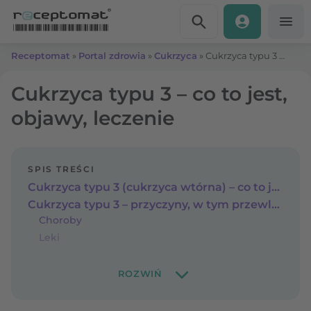
Przejdź do treści
Receptomat
»
Portal zdrowia
»
Cukrzyca
»
Cukrzyca typu 3 – co to jest, objawy, leczenie
Cukrzyca typu 3 – co to jest,
objawy, leczenie
SPIS TREŚCI
Cukrzyca typu 3 (cukrzyca wtórna) – co to jest?
Cukrzyca typu 3 – przyczyny, w tym przewlekłe zapalenie trzustki
Choroby
Leki