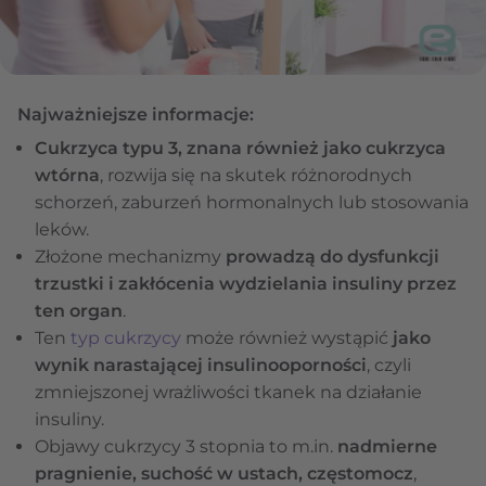
Najważniejsze informacje:
Cukrzyca typu 3, znana również jako cukrzyca
wtórna
, rozwija się na skutek różnorodnych
schorzeń, zaburzeń hormonalnych lub stosowania
leków.
Złożone mechanizmy
prowadzą do dysfunkcji
trzustki i zakłócenia wydzielania insuliny przez
ten organ
.
Ten
typ cukrzycy
może również wystąpić
jako
wynik narastającej insulinooporności
, czyli
zmniejszonej wrażliwości tkanek na działanie
insuliny.
Objawy cukrzycy 3 stopnia to m.in.
nadmierne
pragnienie, suchość w ustach, częstomocz
,