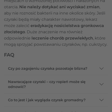
miejscach o wzmożonej potliwości i narażonych na
otarcia.
Nie należy dotykać ani wyciskać zmian
,
aby nie roznosić bakterii na inne okolice skóry. Jeśli
czyraki będą miały charakter nawrotowy, lekarz
może zalecić
eradykację nosicielstwa gronkowca
złocistego
. Duże znaczenie ma również
odpowiednie
leczenie chorób przewlekłych
, które
mogą sprzyjać powstawaniu czyraków, np. cukrzycy.
FAQ
Czy po zagojeniu czyraka pozostaje blizna?
Nawracające czyraki – czy ropień może się
odnowić?
Co to jest i jak wygląda czyrak gromadny?