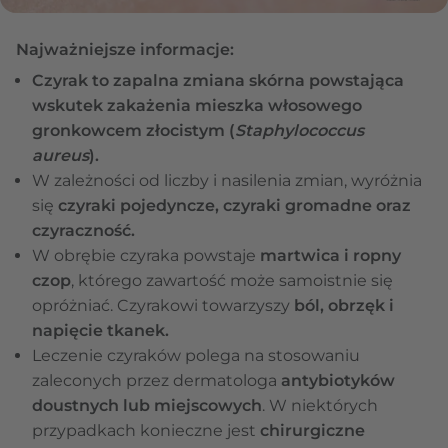
Najważniejsze informacje:
Czyrak to zapalna zmiana skórna powstająca
wskutek zakażenia mieszka włosowego
gronkowcem złocistym (
Staphylococcus
aureus
).
W zależności od liczby i nasilenia zmian, wyróżnia
się
czyraki pojedyncze, czyraki gromadne oraz
czyraczność.
W obrębie czyraka powstaje
martwica i ropny
czop
, którego zawartość może samoistnie się
opróżniać. Czyrakowi towarzyszy
ból, obrzęk i
napięcie tkanek.
Leczenie czyraków polega na stosowaniu
zaleconych przez dermatologa
antybiotyków
doustnych lub miejscowych
. W niektórych
przypadkach konieczne jest
chirurgiczne