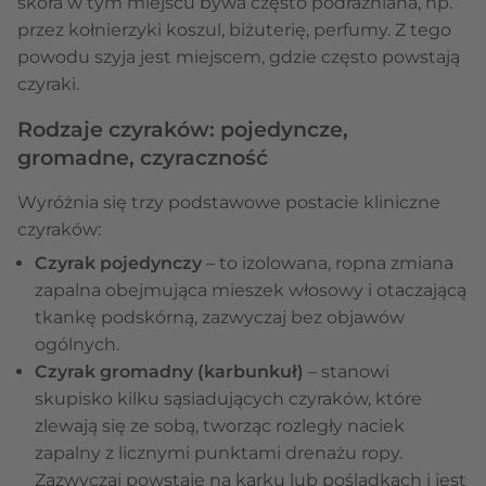
skóra w tym miejscu bywa często podrażniana, np.
przez kołnierzyki koszul, biżuterię, perfumy. Z tego
powodu szyja jest miejscem, gdzie często powstają
czyraki.
Rodzaje czyraków: pojedyncze,
gromadne, czyraczność
Wyróżnia się trzy podstawowe postacie kliniczne
czyraków:
Czyrak pojedynczy
– to izolowana, ropna zmiana
zapalna obejmująca mieszek włosowy i otaczającą
tkankę podskórną, zazwyczaj bez objawów
ogólnych.
Czyrak gromadny (karbunkuł)
– stanowi
skupisko kilku sąsiadujących czyraków, które
zlewają się ze sobą, tworząc rozległy naciek
zapalny z licznymi punktami drenażu ropy.
Zazwyczaj powstaje na karku lub pośladkach i jest