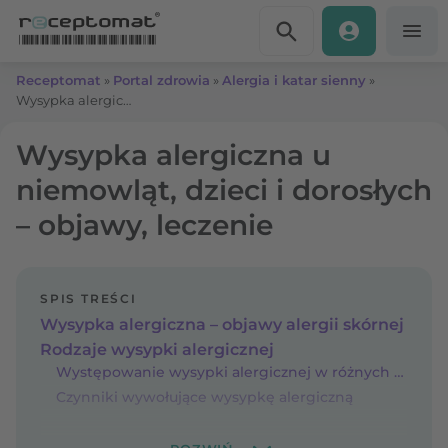
Przejdź do treści
Receptomat
»
Portal zdrowia
»
Alergia i katar sienny
»
Wysypka alergiczna u niemowląt, dzieci i dorosłych – objawy, leczenie
Wysypka alergiczna u
niemowląt, dzieci i dorosłych
– objawy, leczenie
SPIS TREŚCI
Wysypka alergiczna – objawy alergii skórnej
Rodzaje wysypki alergicznej
Występowanie wysypki alergicznej w różnych grupach wiekowych
Czynniki wywołujące wysypkę alergiczną