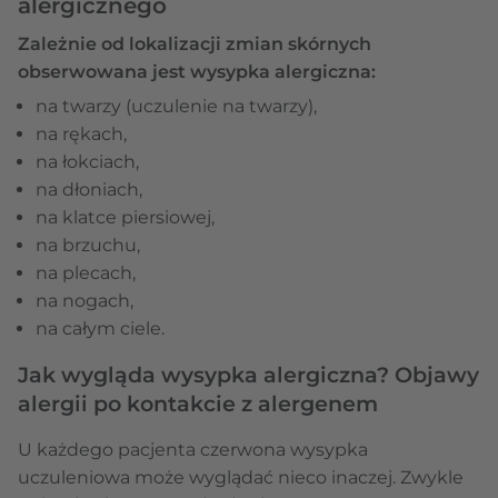
alergicznego
Zależnie od lokalizacji zmian skórnych
obserwowana jest wysypka alergiczna:
na twarzy (uczulenie na twarzy),
na rękach,
na łokciach,
na dłoniach,
na klatce piersiowej,
na brzuchu,
na plecach,
na nogach,
na całym ciele.
Jak wygląda wysypka alergiczna? Objawy
alergii po kontakcie z alergenem
U każdego pacjenta czerwona wysypka
uczuleniowa może wyglądać nieco inaczej. Zwykle