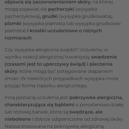
objawia się zaczerwienieniem skóry
, na której
mogą pojawiać się
pęcherzyki
(wysypka
pęcherzykowa)
, grudki
(wysypka grudkowata)
,
plamki
(wysypka plamista lub wysypka grudkowo-
plamista)
i krostki uczuleniowe o różnych
rozmiarach
.
Czy wysypka alergiczna swędzi? Uczuleniu w
wyniku reakcji alergicznej towarzyszy
swędzenie
(czasami jest to uporczywy świąd) i pieczenie
skóry
, które mogą być potęgowane drapaniem
zmian. W niektórych przypadkach wysypka może
przyjąć formę trądziku alergicznego.
Inną postacią uczulenia jest
pokrzywka alergiczna,
charakteryzująca się bąblami
o porcelanowo-białej
lub różowej barwie, które są
swędzące, ale
niebolesne
i dobrze odgraniczone od zdrowej skóry.
Nazwa stosowana na pokrzywkę alergiczną