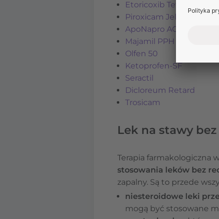
Etoricoxib Teva
Piroxicam Jelfa
ApoNapro ACTIVE
Majamil PPH
Olfen 50
Ketoprofen-SF
Seractil
Dicloreum Retard
Trosicam
Lek na stawy bez
Terapia farmakologiczna
stosowania leków bez re
zapalny. Są to przede wszy
niesteroidowe leki pr
mogą być stosowane miej