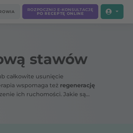
ROZPOCZNIJ E-KONSULTACJĘ
DROWIA
PO RECEPTĘ ONLINE
iową stawów
b całkowite usunięcie
terapia wspomaga też
regenerację
zenie ich ruchomości. Jakie są