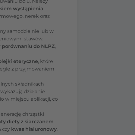
zuwaniu bólu. Należy
ykiem wystąpienia
armowego, nerek oraz
ny samodzielnie lub w
ieniowymi stawów.
 w porównaniu do NLPZ
,
olejki eteryczne
, które
legle z przyjmowaniem
alnych składnikach
e wykazują działanie
 w miejscu aplikacji, co
enerację chrząstki
ty diety z siarczanem
n
czy
kwas hialuronowy
.