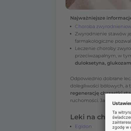
Najważniejsze informacj
Choroba zwyrodnienio
Zwyrodnienie stawów j
farmakologiczne pozwa
Leczenie choroby zwyro
przeciwzapalnym, w tym
duloksetyna, glukozami
Odpowiednio dobrane lecz
dolegliwości bólowych, a
regenerację chrząstki s
ruchomości. Jakie są lek
Leki na chorobę
Egidon