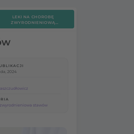
LEKI NA CHOROBĘ
ZWYRODNIENIOWĄ
STAWÓW
ów
UBLIKACJI
ada, 2024
aszczudłowicz
RIA
 zwyrodnieniowa stawów