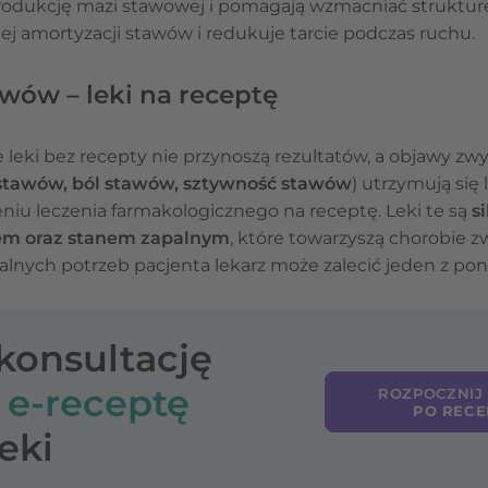
 produkcję mazi stawowej i pomagają wzmacniać struktur
j amortyzacji stawów i redukuje tarcie podczas ruchu.
wów – leki na receptę
 leki bez recepty nie przynoszą rezultatów, a objawy zw
stawów, ból stawów, sztywność stawów
) utrzymują się 
u leczenia farmakologicznego na receptę. Leki te są
si
lem oraz stanem zapalnym
, które towarzyszą chorobie 
lnych potrzeb pacjenta lekarz może zalecić jeden z pon
-konsultację
o
e-receptę
ROZPOCZNIJ
PO RECE
eki