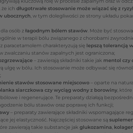
odgrywają kluczową rolę w procesie zapalnym oraz w odc
 że ich
długotrwałe stosowanie może wiązać się z ryz
ów ubocznych
, w tym dolegliwości ze strony układu pok
 dla osób z
łagodnym bólem stawów
. Może być stosowa
zególnie w terapii bólu związanego z chorobami zwyrodn
 z paracetamolem charakteryzują się
lepszą tolerancją
w zwalczaniu stanów zapalnych jest ograniczona;
rozgrzewające
– zawierają składniki takie jak
mentol czy 
 ulgę w bólu. Ich stosowanie może odbywać się równo
;
dnienie stawów stosowane miejscowo
– oparte na natur
olanka siarczkowa czy wyciąg wodny z borowiny
, któr
ólowe i regenerujące. Te preparaty działają bezpośrednio
godzenie bólu stawów oraz poprawę ich funkcji;
tawy
– preparaty zawierające składniki wspomagające reg
ące jej elastyczność. Najczęściej stosowane są
suplemen
tóre zawierają takie substancje jak
glukozamina
,
kolage