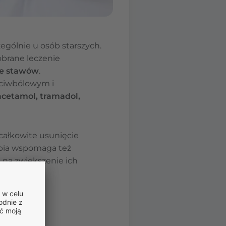
zególnie u osób starszych.
obrane leczenie
ie stawów
.
eciwbólowym i
acetamol, tramadol,
całkowite usunięcie
apia wspomaga też
a na zwiększenie ich
tawów?