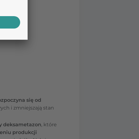
ozpoczyna się od
ych i zmniejszają stan
zy deksametazon
, które
eniu produkcji