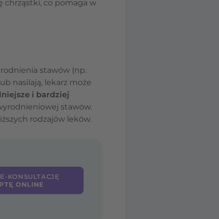
ę chrząstki, co pomaga w
yrodnienia stawów (np.
lub nasilają, lekarz może
lniejsze i bardziej
zwyrodnieniowej stawów.
iższych rodzajów leków.
 E-KONSULTACJĘ
PTĘ ONLINE