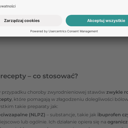
 recepty – co stosować?
 w przypadku choroby zwyrodnieniowej stawów
zwykle r
cepty
, które pomagają w złagodzeniu dolegliwości bólow
stkim takie preparaty jak:
zeciwzapalne
(NLPZ)
– substancje, takie jak
ibuprofen c
scowo lub ogólnie. Ich działanie opiera się na
ogranicz