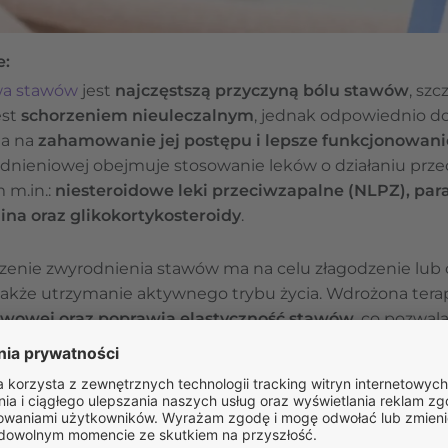
e:
wa stawów
jest
najczęstszą przyczyną bólu stawów
, szc
est
schorzeniem nieuleczalnym
, jednak odpowiednio d
la na
zahamowanie jej postępu i lepsze funkcjonowan
dnieniowej obejmuje stosowanie leków o działaniu prz
 m.in.:
niesteroidowe leki przeciwzapalne (NLPZ), par
na oraz glikokortykosteroidy
.
enie zwyrodnienia stawów ma na celu złagodzenie lub 
 także utrzymanie aktywnego trybu życia. Wdrożona ter
tawowej oraz poprawia elastyczność stawów
, co pozwal
i na receptę i bez recepty na chorobę zwyrodnieniową s
 zwyrodnieniową stawów: