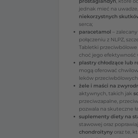
prostaglandyn
, które 
jednak mieć na uwadze,
niekorzystnych skutk
serca;
paracetamol
– zalecany
połączeniu z NLPZ, szc
Tabletki przeciwbólowe
choć jego efektywność 
plastry chłodzące lub 
mogą oferować chwilową
leków przeciwbólowych
żele i maści na zwyro
aktywnych, takich jak
s
przeciwzapalne, przeciwb
pozwala na skuteczne ła
suplementy diety na s
stawowej oraz poprawiaj
chondroityny
oraz te, k