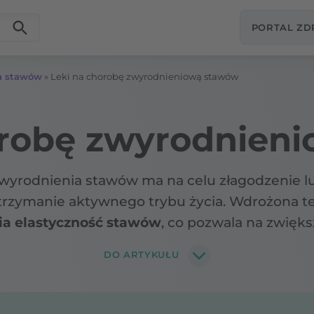
PORTAL Z
a stawów
»
Leki na chorobę zwyrodnieniową stawów
orobę zwyrodnien
wyrodnienia stawów ma na celu złagodzenie lu
utrzymanie aktywnego trybu życia. Wdrożona 
ia elastyczność stawów
, co pozwala na zwięks
a chorobę zwyrodnieniową stawów?
DO ARTYKUŁU