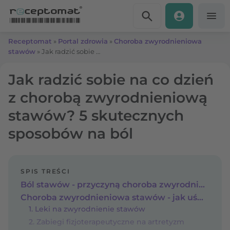
Przejdź do treści
Receptomat
»
Portal zdrowia
»
Choroba zwyrodnieniowa
stawów
»
Jak radzić sobie na co dzień z chorobą zwyrodnieniową stawów? 5 skutecznych sposobów na ból
Jak radzić sobie na co dzień
z chorobą zwyrodnieniową
stawów? 5 skutecznych
sposobów na ból
SPIS TREŚCI
Ból stawów - przyczyną choroba zwyrodnieniowa
Choroba zwyrodnieniowa stawów - jak uśmierzyć ból? 5 skutecznych sposobów
1. Leki na zwyrodnienie stawów
2. Zabiegi fizjoterapeutyczne na artretyzm