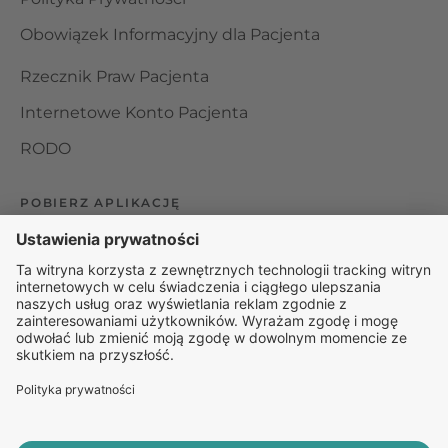
Obowiązek Informacyjny dla Pacjenta
Rzecznik Praw Pacjenta
Internetowe Konto Pacjenta
RODO
POBIERZ APLIKACJĘ
Organizator udzielania świadczeń telemedycznych jest
podmiotem leczniczym w rozumieniu ustawy z dnia 15
kwietnia 2011 roku o działalności leczniczej, wpisanym do
rejestru podmiotów wykonujących działalność leczniczą pod
numerem: 000000229172.
© 2025 Rapiomed Group Sp. z o.o.
Baza Leków
Baza