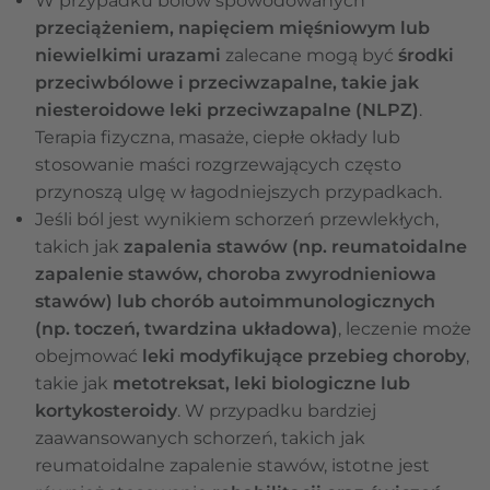
W przypadku bólów spowodowanych
przeciążeniem, napięciem mięśniowym lub
niewielkimi urazami
zalecane mogą być
środki
przeciwbólowe i przeciwzapalne, takie jak
niesteroidowe leki przeciwzapalne (NLPZ)
.
Terapia fizyczna, masaże, ciepłe okłady lub
stosowanie maści rozgrzewających często
przynoszą ulgę w łagodniejszych przypadkach.
Jeśli ból jest wynikiem schorzeń przewlekłych,
takich jak
zapalenia stawów (np. reumatoidalne
zapalenie stawów, choroba zwyrodnieniowa
stawów) lub chorób autoimmunologicznych
(np. toczeń, twardzina układowa)
, leczenie może
obejmować
leki modyfikujące przebieg choroby
,
takie jak
metotreksat, leki biologiczne lub
kortykosteroidy
. W przypadku bardziej
zaawansowanych schorzeń, takich jak
reumatoidalne zapalenie stawów, istotne jest