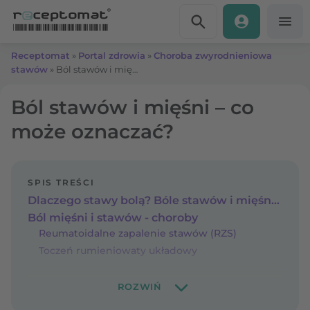
Przejdź do treści
Receptomat
»
Portal zdrowia
»
Choroba zwyrodnieniowa
stawów
»
Ból stawów i mięśni – co może oznaczać?
Ból stawów i mięśni – co
może oznaczać?
SPIS TREŚCI
Dlaczego stawy bolą? Bóle stawów i mięśni - przyczyny
Ból mięśni i stawów - choroby
Reumatoidalne zapalenie stawów (RZS)
Toczeń rumieniowaty układowy