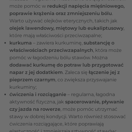
może pomóc w
redukcji napięcia mięśniowego,
poprawie krążenia oraz zmniejszeniu bólu
.
Warto używać olejków eterycznych, takich jak
olejek lawendowy, miętowy lub eukaliptusowy
,
które mają właściwości przeciwzapalne;
kurkuma
– zawiera kurkuminę,
substancję o
właściwościach przeciwzapalnych
, która może
pomóc w łagodzeniu bólu stawów. Można
dodawać kurkumę do potraw lub przygotować
napar z jej dodatkiem
. Zaleca się
łączenie jej z
pieprzem czarnym
, co zwiększa przyswajanie
kurkuminy;
ćwiczenia i rozciąganie
– regularna, łagodna
aktywność fizyczna, jak
spacerowanie, pływanie
czy jazda na rowerze
, może pomóc utrzymać
stawy w dobrej kondycji. Warto również stosować
ćwiczenia rozciągające, które poprawiają
elastyczność i zmniejszają sztywność stawów;