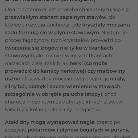
Dna moczanowa jest chorobą charakteryzującą się
przewlekłym stanem zapalnym stawów
, do
którego rozwoju dochodzi, gdy
kryształy moczanu
sodu formują się w płynie stawowym
. Następnie
proces fagocytozy tych kryształów prowadzi do
tworzenia się złogów nie tylko w tkankach
stawowych
, ale również w innych tkankach i
narządach ciała, takich jak
nerki (co może
prowadzić do kamicy nerkowej) czy małżowiny
uszne
. Objawy dny moczanowej obejmują
nagły,
silny ból, obrzęk i zaczerwienienie w stawach,
szczególnie w obrębie palucha (stopy)
, choć
choroba może również dotyczyć innych stawów,
takich jak kolana, łokcie czy nadgarstki.
Ataki dny mogą występować nagle
, często po
spożyciu
pokarmów i płynów bogatych w puryny,
takich jak czerwone mięso, owoce morza, alkohol