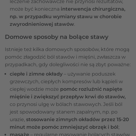
leczenie zachowawcze nie przynosi rezultatów,
może być konieczna
interwencja chirurgiczna,
np. w przypadku wymiany stawu w chorobie
zwyrodnieniowej stawów
.
Domowe sposoby na bolące stawy
Istnieje też kilka domowych sposobów, które mogą
pomóc złagodzić ból stawów i mięśni, zwłaszcza w
przypadkach, gdy dolegliwości nie są zbyt poważne:
ciepłe i zimne okłady
– używanie poduszek
grzewczych, ciepłych kompresów lub kąpieli w
ciepłej wodzie może
pomóc rozluźnić napięte
mięśnie i zwiększyć przepływ krwi do stawów,
co przynosi ulgę w bólach stawowych. Jeśli ból
jest spowodowany stanem zapalnym, np. po
urazie,
stosowanie zimnych okładów przez 15-20
minut może pomóc zmniejszyć obrzęk i ból
;
masaże
– regularne masowanie bolących stawów