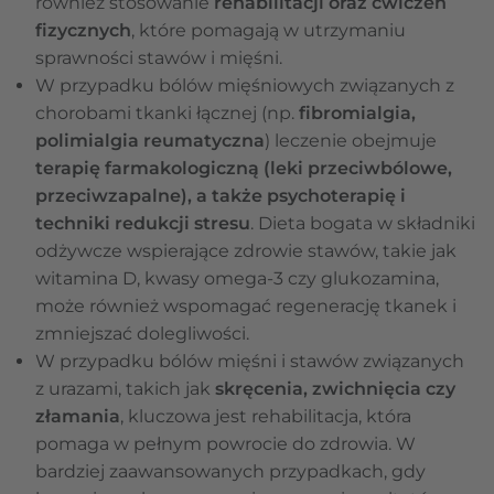
również stosowanie
rehabilitacji oraz ćwiczeń
fizycznych
, które pomagają w utrzymaniu
sprawności stawów i mięśni.
W przypadku bólów mięśniowych związanych z
chorobami tkanki łącznej (np.
fibromialgia,
polimialgia reumatyczna
) leczenie obejmuje
terapię farmakologiczną (leki przeciwbólowe,
przeciwzapalne), a także psychoterapię i
techniki redukcji stresu
. Dieta bogata w składniki
odżywcze wspierające zdrowie stawów, takie jak
witamina D, kwasy omega-3 czy glukozamina,
może również wspomagać regenerację tkanek i
zmniejszać dolegliwości.
W przypadku bólów mięśni i stawów związanych
z urazami, takich jak
skręcenia, zwichnięcia czy
złamania
, kluczowa jest rehabilitacja, która
pomaga w pełnym powrocie do zdrowia. W
bardziej zaawansowanych przypadkach, gdy