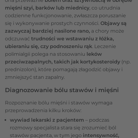
ona przeważnie
bólem oraz sztywnością w obrębie
mięśni szyi, barków lub miednicy
, co utrudnia
codzienne funkcjonowanie, zwłaszcza poruszanie
się i wykonywanie prostych czynności.
Objawy są
zazwyczaj bardziej nasilone rano,
a chory może
odczuwać
trudności we wstawaniu z łóżka,
ubieraniu się, czy podnoszeniu rąk
. Leczenie
polimialgii polega na stosowaniu
leków
przeciwzapalnych, takich jak kortykosteroidy
(np.
prednizolon), które pomagają złagodzić objawy i
zmniejszyć stan zapalny.
Diagnozowanie bólu stawów i mięśni
Rozpoznanie bólu mięśni i stawów wymaga
przeprowadzenia kilku kroków:
wywiad lekarski z pacjentem
– podczas
rozmowy specjalista stara się zrozumieć ból
stawów pacjenta, w tym jego
intensywność,