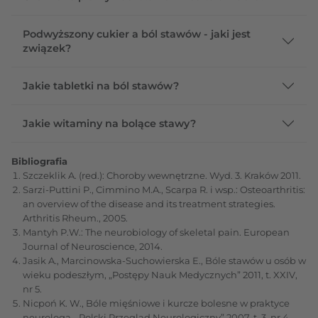
Podwyższony cukier a ból stawów - jaki jest
związek?
Jakie tabletki na ból stawów?
Jakie witaminy na bolące stawy?
Bibliografia
Szczeklik A. (red.): Choroby wewnętrzne. Wyd. 3. Kraków 2011.
Sarzi-Puttini P., Cimmino M.A., Scarpa R. i wsp.: Osteoarthritis:
an overview of the disease and its treatment strategies.
Arthritis Rheum., 2005.
Mantyh P.W.: The neurobiology of skeletal pain. European
Journal of Neuroscience, 2014.
Jasik A., Marcinowska-Suchowierska E., Bóle stawów u osób w
wieku podeszłym, „Postępy Nauk Medycznych” 2011, t. XXIV,
nr 5.
Nicpoń K. W., Bóle mięśniowe i kurcze bolesne w praktyce
neurologa, „Polski Przegląd Neurologiczny” 2007, t. 3, nr 4.