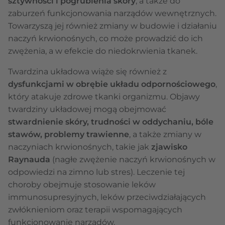
sztywności i pogrubienia skóry
, a także do
zaburzeń funkcjonowania narządów wewnętrznych.
Towarzyszą jej również zmiany w budowie i działaniu
naczyń krwionośnych, co może prowadzić do ich
zwężenia, a w efekcie do niedokrwienia tkanek.
Twardzina układowa wiąże się również z
dysfunkcjami w obrębie układu odpornościowego
,
który atakuje zdrowe tkanki organizmu. Objawy
twardziny układowej mogą obejmować
stwardnienie skóry, trudności w oddychaniu, bóle
stawów, problemy trawienne
, a także zmiany w
naczyniach krwionośnych, takie jak
zjawisko
Raynauda
(nagłe zwężenie naczyń krwionośnych w
odpowiedzi na zimno lub stres). Leczenie tej
choroby obejmuje stosowanie leków
immunosupresyjnych, leków przeciwdziałających
zwłóknieniom oraz terapii wspomagających
funkcjonowanie narządów.