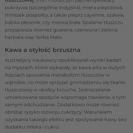
tłuszczowej
, m.in. morszczyn pęcherzykowaty,
pokrzywa (szczególnie indyjska), mięta pieprzowa,
mniszek pospolity, a także pieprz cayenne, szałwia,
babka płesznik, czy morwa biała. Spalanie tłuszczu
przyspiesza również guarana, czerwona i zielona
herbata oraz Yerba Mate.
Kawa a otyłość brzuszna
Australijscy naukowcy opublikowali wyniki badań
na myszach, które wykazały, że kawa pita w dużych
ilościach spowalnia metabolizm tłuszczów w
wątrobie, co może sprzyjać gromadzeniu się tkanki
tłuszczowej w okolicy brzucha. Jednocześnie
umiarkowane spożycie wspomaga trawienie, a tym
samym odchudzanie. Dodatkowo może również
obniżać ryzyko rozwoju cukrzycy. Warunkiem
uzyskania takiego efektu jest spożywanie kawy bez
dodatku mleka i cukru.