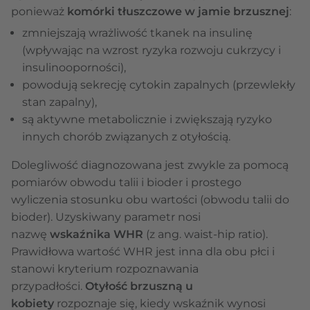
ponieważ
komórki tłuszczowe w jamie brzusznej
:
zmniejszają wrażliwość tkanek na insulinę
(wpływając na wzrost ryzyka rozwoju cukrzycy i
insulinooporności),
powodują sekrecję cytokin zapalnych (przewlekły
stan zapalny),
są aktywne metabolicznie i zwiększają ryzyko
innych chorób związanych z otyłością.
Dolegliwość diagnozowana jest zwykle za pomocą
pomiarów obwodu talii i bioder i prostego
wyliczenia stosunku obu wartości (obwodu talii do
bioder). Uzyskiwany parametr nosi
nazwę
wskaźnika WHR
(z ang. waist-hip ratio).
Prawidłowa wartość WHR jest inna dla obu płci i
stanowi kryterium rozpoznawania
przypadłości.
Otyłość brzuszną u
kobiety
rozpoznaje się, kiedy wskaźnik wynosi