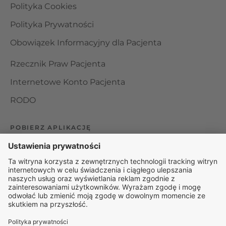
Polityka Cookies
Polityka Prywatności
Obowiązek Informacyjny dla Pacjenta
Rzecznik Praw Pacjenta
Internetowe Konto Pacjenta
RODO
POBIERZ APLIKACJĘ
Organizator udzielania świadczeń telemedycznych jest
podmiotem leczniczym w rozumieniu ustawy z dnia 15
kwietnia 2011 roku o działalności leczniczej, wpisanym do
rejestru podmiotów wykonujących działalność leczniczą pod
numerem: 000000229172.