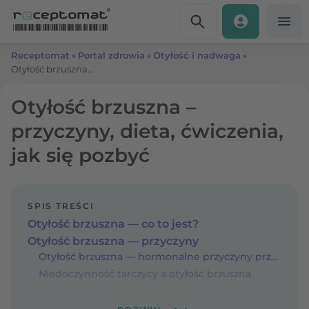
Przejdź do treści
Receptomat
»
Portal zdrowia
»
Otyłość i nadwaga
»
Otyłość brzuszna – przyczyny, dieta, ćwiczenia, jak się pozbyć
Otyłość brzuszna –
przyczyny, dieta, ćwiczenia,
jak się pozbyć
SPIS TREŚCI
Otyłość brzuszna — co to jest?
Otyłość brzuszna — przyczyny
Otyłość brzuszna — hormonalne przyczyny przypadłości
Niedoczynność tarczycy a otyłość brzuszna