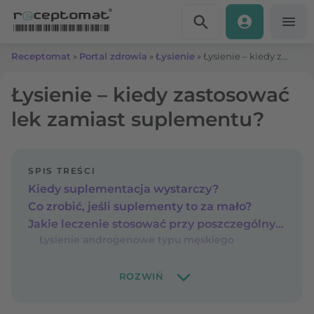
Przejdź do treści
Receptomat
»
Portal zdrowia
»
Łysienie
»
Łysienie – kiedy zastosować lek zamiast suplementu?
Łysienie – kiedy zastosować
lek zamiast suplementu?
SPIS TREŚCI
Kiedy suplementacja wystarczy?
Co zrobić, jeśli suplementy to za mało?
Jakie leczenie stosować przy poszczególnych rodzajach łysienia?
Łysienie androgenowe typu męskiego