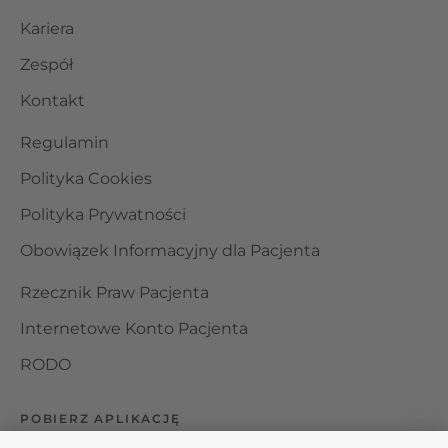
Kariera
Zespół
Kontakt
Regulamin
Polityka Cookies
Polityka Prywatności
Obowiązek Informacyjny dla Pacjenta
Rzecznik Praw Pacjenta
Internetowe Konto Pacjenta
RODO
POBIERZ APLIKACJĘ