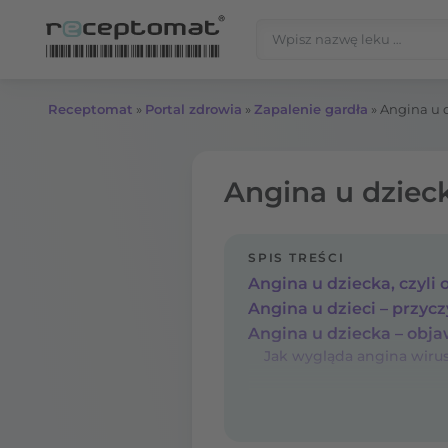
Przejdź do treści
Szukaj:
Receptomat
»
Portal zdrowia
»
Zapalenie gardła
»
Angina u d
Angina u dzieck
SPIS TREŚCI
Angina u dzieci – przycz
Angina u dziecka – obj
Jak wygląda angina wiru