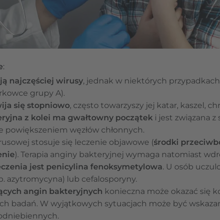
e
:
ą najczęściej wirusy
, jednak w niektórych przypadkach
rkowce grupy A).
ija się stopniowo
, często towarzyszy jej katar, kaszel, c
ryjna z kolei ma gwałtowny początek
i jest związana z
że powiększeniem węzłów chłonnych.
usowej stosuje się leczenie objawowe (
środki przeciwb
enie
). Terapia anginy bakteryjnej wymaga natomiast wdr
czenia jest penicylina fenoksymetylowa
. U osób uczul
p. azytromycyna) lub cefalosporyny.
ących angin bakteryjnych
konieczna może okazać się ko
ch badań. W wyjątkowych sytuacjach może być wskaz
odniebiennych.