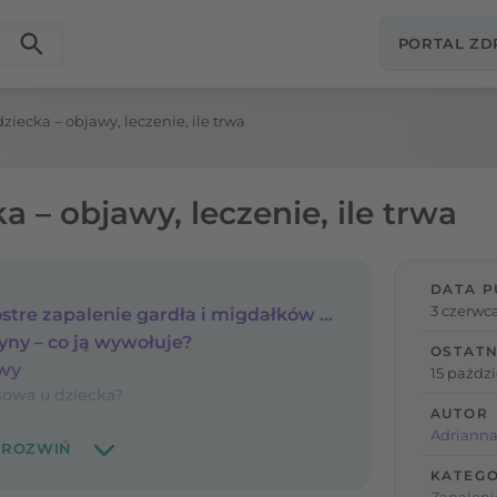
PORTAL Z
ziecka – objawy, leczenie, ile trwa
a – objawy, leczenie, ile trwa
DATA P
3 czerwca
Angina u dziecka, czyli ostre zapalenie gardła i migdałków podniebiennych
yny – co ją wywołuje?
OSTATN
awy
15 paździ
sowa u dziecka?
AUTOR
Adriann
KATEGO
Zapaleni