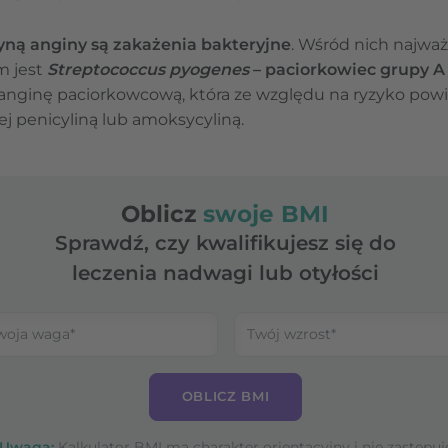
yną anginy są zakażenia bakteryjne
. Wśród nich najważ
 jest
Streptococcus pyogenes
– paciorkowiec grupy A
 anginę paciorkowcową, która ze względu na ryzyko pow
ej penicyliną lub amoksycyliną.
Oblicz
swoje BMI
Sprawdź, czy kwalifikujesz się do
leczenia nadwagi lub otyłości
OBLICZ BMI
Uwaga:
Kalkulator BMI ma charakter orientacyjny i nie zastępuj