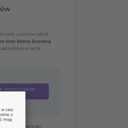
łków
ym oraz uczniów szkół
e oraz błonę śluzową
 paciorkowce beta-
 E-KONSULTACJĘ
PTĘ ONLINE
także przez kontakt