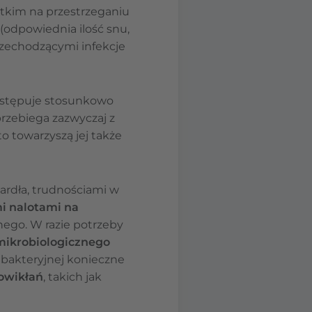
stkim na przestrzeganiu
(odpowiednia ilość snu,
rzechodzącymi infekcje
występuje stosunkowo
rzebiega zazwyczaj z
 towarzyszą jej także
ardła, trudnościami w
i nalotami na
nego. W razie potrzeby
mikrobiologicznego
 bakteryjnej konieczne
owikłań
, takich jak