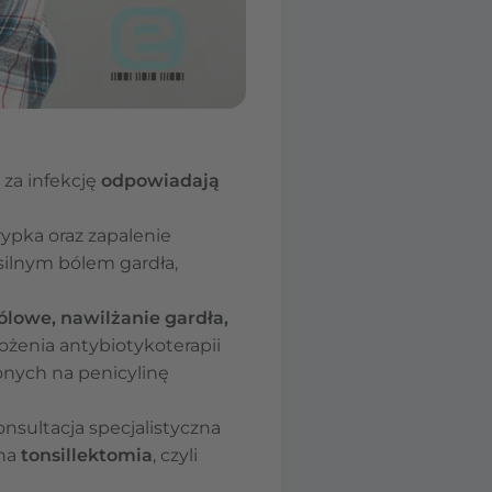
 za infekcję
odpowiadają
hrypka oraz zapalenie
 silnym bólem gardła,
ólowe, nawilżanie gardła,
ożenia antybiotykoterapii
onych na penicylinę
nsultacja specjalistyczna
ana
tonsillektomia
, czyli