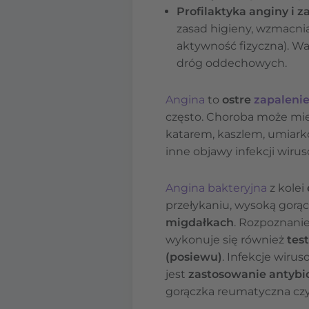
Profilaktyka anginy i
zasad higieny, wzmacnia
aktywność fizyczna). Wa
dróg oddechowych.
Angina
to
ostre
zapalenie
często. Choroba może mie
katarem, kaszlem, umia
inne objawy infekcji wirus
Angina bakteryjna
z kolei
przełykaniu, wysoką gorą
migdałkach
. Rozpoznanie
wykonuje się również
tes
(posiewu)
. Infekcje wiru
jest
zastosowanie antybi
gorączka reumatyczna czy