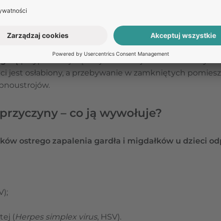
 lub jej wydzielinami z górnych dróg oddechowych. War
wowymi nosicielami bakterii
i – mimo braku dolegliwoś
nginę
przypada najczęściej na sezon jesienno-zimowy or
ci jest osłabiony, a przebywanie w zamkniętych pomiesz
obnoustrojów.
 przyczyny – co ją wywołuje?
ków ostrego zapalenia gardła i migdałków u dzieci o
V);
ej (
Herpes simplex virus
, HSV).