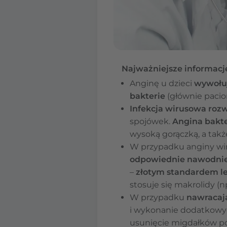
Najważniejsze informacj
Anginę u dzieci
wywołuj
bakterie
(głównie pacio
Infekcja wirusowa rozw
spojówek.
Angina bakte
wysoką gorączką, a tak
W przypadku anginy wir
odpowiednie nawodni
–
złotym standardem le
stosuje się makrolidy (n
W przypadku
nawracaj
i wykonanie dodatkowy
usunięcie migdałków p