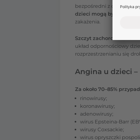
bezpośredni z osobą chorą
dzieci mogą być bezobja
zakażenia.
Szczyt zachorowań na a
układ odpornościowy dzie
rozprzestrzenianiu się dr
Angina u dzieci –
Za około 70–85% przypad
rinowirusy;
koronawirusy;
adenowirusy;
wirus Epsteina-Barr (EB
wirusy Coxsackie;
wirus opryszczki pospolit