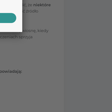
to podkreślić, że
niektóre
ci – stanowić źródło
az wczesną wiosnę, kiedy
czeniach sprzyja
dpowiadają: