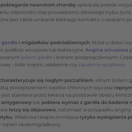
 zapobieganie nawrotom choroby
opiera się przede wszy
niu odporności oraz prowadzeniu zdrowego trybu życia 
żne jest także unikanie bliskiego kontaktu z osobami p
 gardła
i migdałków podniebiennych
, które u dzieci 
ć podłoże wirusowe lub bakteryjne.
Angina wirusowa
p
rkowanym
bólem gardła
i stanem podgorączkowym. Często
owej – bóle mięśni, osłabienie czy
zapalenie spojówek
.
charakteryzuje się nagłym początkiem
, silnym bólem g
czką, powiększeniem węzłów chłonnych szyi oraz
ropnym
 jest stawiane przez lekarza na podstawie obrazu klinicz
t antygenowy
lub
pobiera wymaz z gardła do badania 
sowe
leczy się objawowo
, natomiast w przypadku anginy
otyku
. Właściwa terapia zmniejsza
ryzyko wystąpienia p
 ropień okołomigdałkowy.