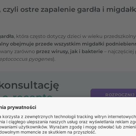
 czyli ostre zapalenie gardła i migda
gardła
, która często dotyczy dzieci w wieku przedszkoln
alny obejmuje przede wszystkim migdałki podniebienn
ywany zarówno
przez wirusy, jak i bakterie
– najczęściej
reptococcus pyogenes
).
-konsultację
o
e-receptę
ROZPOCZNIJ
PO RECE
eki
głównie drogą kropelkową
– poprzez kaszel, kichanie, a 