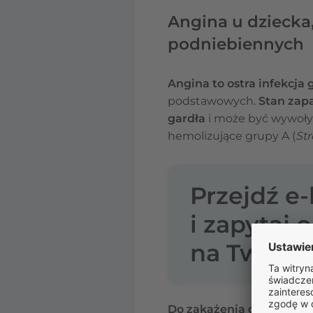
Angina u dziecka,
podniebiennych
Angina to ostra infekcja 
podstawowych.
Stan zap
gardła
i może być wywoł
hemolizujące grupy A (
St
Przejdź e
i zapytaj 
na Twoje l
Do zakażenia dochodzi 