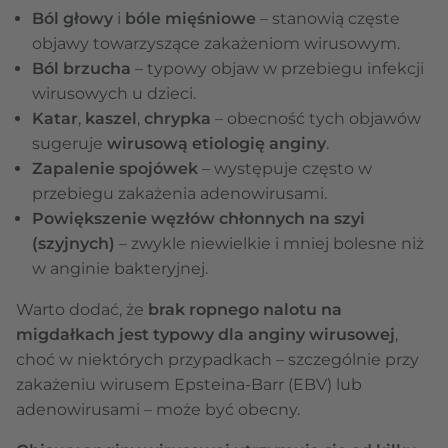
Ból głowy
i
bóle mięśniowe
– stanowią częste
objawy towarzyszące zakażeniom wirusowym.
Ból brzucha
– typowy objaw w przebiegu infekcji
wirusowych u dzieci.
Katar
,
kaszel
,
chrypka
– obecność tych objawów
sugeruje
wirusową etiologię anginy
.
Zapalenie spojówek
– występuje często w
przebiegu zakażenia adenowirusami.
Powiększenie węzłów chłonnych na szyi
(szyjnych)
– zwykle niewielkie i mniej bolesne niż
w anginie bakteryjnej.
Warto dodać, że
brak ropnego nalotu na
migdałkach jest typowy dla anginy wirusowej
,
choć w niektórych przypadkach – szczególnie przy
zakażeniu wirusem Epsteina-Barr (EBV) lub
adenowirusami – może być obecny.