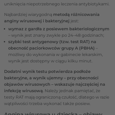
uniknięcia niepotrzebnego leczenia antybiotykami.
Najbardziej wiarygodną
metodą różnicowania
anginy wirusowej i bakteryjnej
jest:
wymaz z gardła z posiewem bakteriologicznym
– wynik jest znany zwykle po 24–48 godzinach;
szybki test antygenowy (tzw. test RAT) na
obecność paciorkowców grupy A (PBHA)
–
możliwy do wykonania w gabinecie lekarskim,
wynik jest dostępny w ciągu kilku minut.
Dodatni wynik testu potwierdza podłoże
bakteryjne, a wynik ujemny – przy obecności
objawów wirusowych – wskazuje najczęściej na
infekcję wirusową
. Należy jednak pamiętać, że
testy RAT mają ograniczoną czułość, dlatego w razie
wątpliwości trzeba wykonać także posiew.
Angina wirusowa u dziecka – objawy