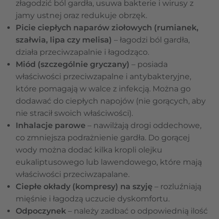
złagodzić ból gardła, usuwa bakterie i wirusy z
jamy ustnej oraz redukuje obrzęk.
Picie ciepłych naparów ziołowych (rumianek,
szałwia, lipa czy melisa)
– łagodzi ból gardła,
działa przeciwzapalnie i łagodząco.
Miód (szczególnie gryczany)
– posiada
właściwości przeciwzapalne i antybakteryjne,
które pomagają w walce z infekcją. Można go
dodawać do ciepłych napojów (nie gorących, aby
nie stracił swoich właściwości).
Inhalacje parowe
– nawilżają drogi oddechowe,
co zmniejsza podrażnienie gardła. Do gorącej
wody można dodać kilka kropli olejku
eukaliptusowego lub lawendowego, które mają
właściwości przeciwzapalane.
Ciepłe okłady (kompresy) na szyję
– rozluźniają
mięśnie i łagodzą uczucie dyskomfortu.
Odpoczynek
– należy zadbać o odpowiednią ilość