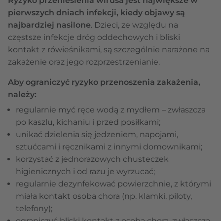
Ryzyko przeniesienia wirusa jest największe w
pierwszych dniach infekcji, kiedy objawy są
najbardziej nasilone
. Dzieci, ze względu na
częstsze infekcje dróg oddechowych i bliski
kontakt z rówieśnikami, są szczególnie narażone na
zakażenie oraz jego rozprzestrzenianie.
Aby ograniczyć ryzyko przenoszenia zakażenia,
należy:
regularnie myć ręce wodą z mydłem – zwłaszcza
po kaszlu, kichaniu i przed posiłkami;
unikać dzielenia się jedzeniem, napojami,
sztućcami i ręcznikami z innymi domownikami;
korzystać z jednorazowych chusteczek
higienicznych i od razu je wyrzucać;
regularnie dezynfekować powierzchnie, z którymi
miała kontakt osoba chora (np. klamki, piloty,
telefony);
ograniczyć bliski kontakt z osobą chorą, zwłaszcza