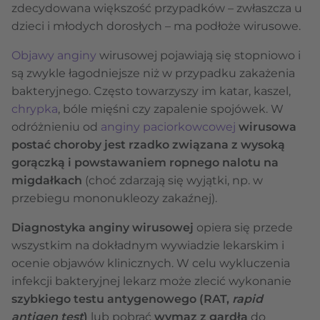
zdecydowana większość przypadków – zwłaszcza u
dzieci i młodych dorosłych – ma podłoże wirusowe.
Objawy anginy
wirusowej pojawiają się stopniowo i
są zwykle łagodniejsze niż w przypadku zakażenia
bakteryjnego. Często towarzyszy im katar, kaszel,
chrypka
, bóle mięśni czy zapalenie spojówek. W
odróżnieniu od
anginy paciorkowcowej
wirusowa
postać choroby jest rzadko związana z wysoką
gorączką i powstawaniem ropnego nalotu na
migdałkach
(choć zdarzają się wyjątki, np. w
przebiegu mononukleozy zakaźnej).
Diagnostyka anginy wirusowej
opiera się przede
wszystkim na dokładnym wywiadzie lekarskim i
ocenie objawów klinicznych. W celu wykluczenia
infekcji bakteryjnej lekarz może zlecić wykonanie
szybkiego testu antygenowego (RAT,
rapid
antigen test
)
lub pobrać
wymaz z gardła
do