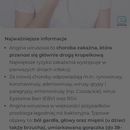
Najważniejsze informacje
Angina wirusowa to
choroba zakaźna, która
przenosi się głównie drogą kropelkową
.
Największe ryzyko zakażenia występuje w
pierwszych dniach infekcji.
Za rozwój choroby odpowiadają m.in.: rynowirusy,
koronawirusy, adenowirusy, wirusy grypy i
paragrypy, enterowirusy (np. Coxsackie), wirus
Epsteina-Barr (EBV) oraz RSV.
Angina wirusowa w większości przypadków
przebiega łagodniej niż bakteryjna. Typowe
objawy to:
ból gardła, głowy oraz mięśni (u dzieci
także brzucha), umiarkowana gorączka (do 38–