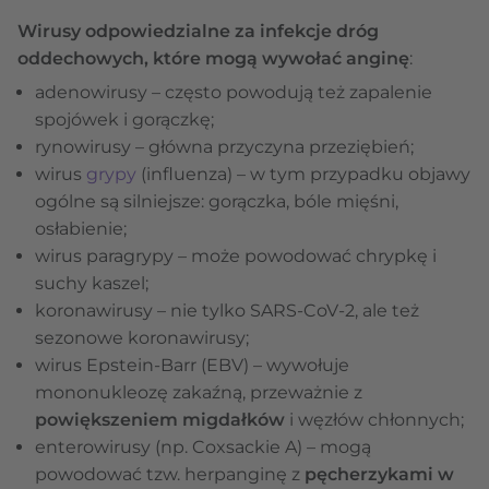
Wirusy odpowiedzialne za infekcje dróg
oddechowych, które mogą wywołać anginę
:
adenowirusy – często powodują też zapalenie
spojówek i gorączkę;
rynowirusy – główna przyczyna przeziębień;
wirus
grypy
(influenza) – w tym przypadku objawy
ogólne są silniejsze: gorączka, bóle mięśni,
osłabienie;
wirus paragrypy – może powodować chrypkę i
suchy kaszel;
koronawirusy – nie tylko SARS-CoV-2, ale też
sezonowe koronawirusy;
wirus Epstein-Barr (EBV) – wywołuje
mononukleozę zakaźną, przeważnie z
powiększeniem migdałków
i węzłów chłonnych;
enterowirusy (np. Coxsackie A) – mogą
powodować tzw. herpanginę z
pęcherzykami w