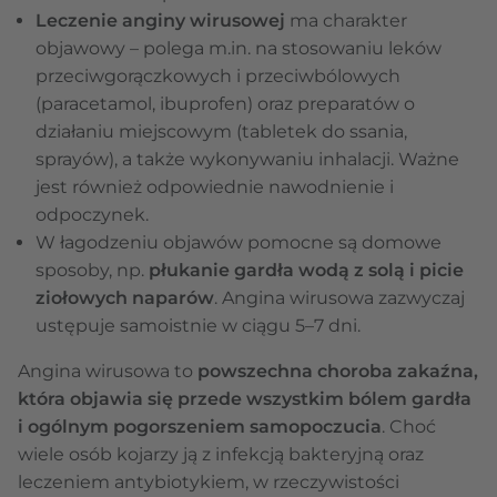
Leczenie anginy wirusowej
ma charakter
objawowy – polega m.in. na stosowaniu leków
przeciwgorączkowych i przeciwbólowych
(paracetamol, ibuprofen) oraz preparatów o
działaniu miejscowym (tabletek do ssania,
sprayów), a także wykonywaniu inhalacji. Ważne
jest również odpowiednie nawodnienie i
odpoczynek.
W łagodzeniu objawów pomocne są domowe
sposoby, np.
płukanie gardła wodą z solą i picie
ziołowych naparów
. Angina wirusowa zazwyczaj
ustępuje samoistnie w ciągu 5–7 dni.
Angina wirusowa to
powszechna choroba zakaźna,
która objawia się przede wszystkim bólem gardła
i ogólnym pogorszeniem samopoczucia
. Choć
wiele osób kojarzy ją z infekcją bakteryjną oraz
leczeniem antybiotykiem, w rzeczywistości