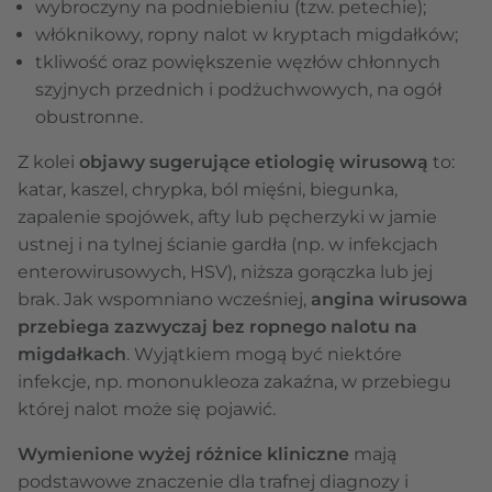
wybroczyny na podniebieniu (tzw. petechie);
włóknikowy, ropny nalot w kryptach migdałków;
tkliwość oraz powiększenie węzłów chłonnych
szyjnych przednich i podżuchwowych, na ogół
obustronne.
Z kolei
objawy sugerujące etiologię wirusową
to:
katar, kaszel, chrypka, ból mięśni, biegunka,
zapalenie spojówek, afty lub pęcherzyki w jamie
ustnej i na tylnej ścianie gardła (np. w infekcjach
enterowirusowych, HSV), niższa gorączka lub jej
brak. Jak wspomniano wcześniej,
angina wirusowa
przebiega zazwyczaj bez ropnego nalotu na
migdałkach
. Wyjątkiem mogą być niektóre
infekcje, np. mononukleoza zakaźna, w przebiegu
której nalot może się pojawić.
Wymienione wyżej różnice kliniczne
mają
podstawowe znaczenie dla trafnej diagnozy i