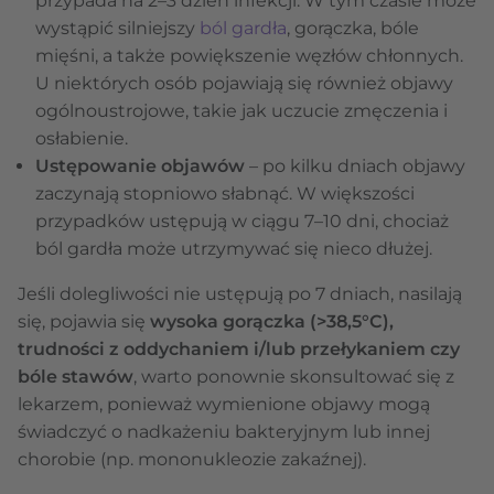
przypada na 2–3 dzień infekcji. W tym czasie może
wystąpić silniejszy
ból gardła
, gorączka, bóle
mięśni, a także powiększenie węzłów chłonnych.
U niektórych osób pojawiają się również objawy
ogólnoustrojowe, takie jak uczucie zmęczenia i
osłabienie.
Ustępowanie objawów
– po kilku dniach objawy
zaczynają stopniowo słabnąć. W większości
przypadków ustępują w ciągu 7–10 dni, chociaż
ból gardła może utrzymywać się nieco dłużej.
Jeśli dolegliwości nie ustępują po 7 dniach, nasilają
się, pojawia się
wysoka gorączka (>38,5°C),
trudności z oddychaniem i/lub przełykaniem czy
bóle stawów
, warto ponownie skonsultować się z
lekarzem, ponieważ wymienione objawy mogą
świadczyć o nadkażeniu bakteryjnym lub innej
chorobie (np. mononukleozie zakaźnej).