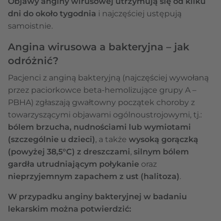
Objawy anginy wirusowej utrzymują się od kilku
dni do około tygodnia
i najczęściej ustępują
samoistnie.
Angina wirusowa a bakteryjna – jak
odróżnić?
Pacjenci z anginą bakteryjną (najczęściej wywołaną
przez paciorkowce beta-hemolizujące grupy A –
PBHA) zgłaszają gwałtowny początek choroby z
towarzyszącymi objawami ogólnoustrojowymi, tj.:
bólem brzucha, nudnościami lub wymiotami
(szczególnie u dzieci)
, a także
wysoką gorączką
(powyżej 38,5°C) z dreszczami
,
silnym bólem
gardła utrudniającym połykanie
oraz
nieprzyjemnym zapachem z ust (halitoza)
.
W przypadku anginy bakteryjnej w badaniu
lekarskim można potwierdzić: