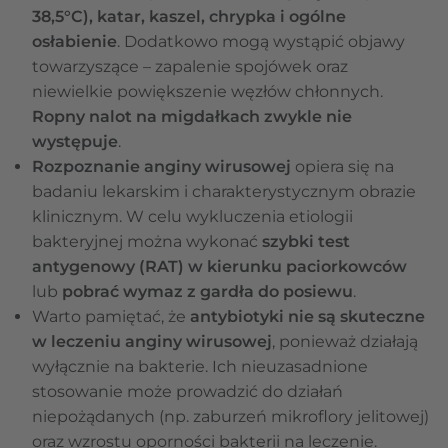
38,5°C), katar, kaszel, chrypka i ogólne
osłabienie
. Dodatkowo mogą wystąpić objawy
towarzyszące – zapalenie spojówek oraz
niewielkie powiększenie węzłów chłonnych.
Ropny nalot na migdałkach zwykle nie
występuje
.
Rozpoznanie anginy wirusowej
opiera się na
badaniu lekarskim i charakterystycznym obrazie
klinicznym. W celu wykluczenia etiologii
bakteryjnej można wykonać
szybki test
antygenowy (RAT) w kierunku paciorkowców
lub
pobrać wymaz z gardła do posiewu
.
Warto pamiętać, że
antybiotyki nie są skuteczne
w leczeniu anginy wirusowej
, ponieważ działają
wyłącznie na bakterie. Ich nieuzasadnione
stosowanie może prowadzić do działań
niepożądanych (np. zaburzeń mikroflory jelitowej)
oraz wzrostu oporności bakterii na leczenie.