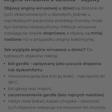
Objawy anginy wirusowej u dzieci
są zbliżone do
tych obserwowanych u dorosłych, jednak u
najmłodszych pacjentów przebieg choroby może
być bardziej niespecyficzny. Infekcje wirusowe
rozwijają się zwykle
stopniowo
, a objawy są
mniej
nasilone
niż w przypadku anginy bakteryjnej.
Jak wygląda angina wirusowa u dzieci?
Do
typowych objawów należą:
ból gardła – opisywany jako uczucie drapania
lub dyskomfortu
;
niewysoka gorączka (lub jej brak) – najczęściej do
38°C;
ból głowy oraz mięśni;
zaczerwienienie gardła (bez ropnych nalotów)
;
nieżyt nosa (katar), kaszel, chrypka – obecność
tych objawów wskazuje na wirusowe tło choroby;