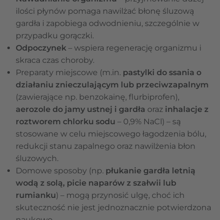
ilości płynów pomaga nawilżać błonę śluzową
gardła i zapobiega odwodnieniu, szczególnie w
przypadku gorączki.
Odpoczynek
– wspiera regenerację organizmu i
skraca czas choroby.
Preparaty miejscowe (m.in.
pastylki do ssania o
działaniu znieczulającym lub przeciwzapalnym
(zawierające np. benzokainę, flurbiprofen),
aerozole do jamy ustnej i gardła
oraz
inhalacje z
roztworem chlorku sodu
– 0,9% NaCl) – są
stosowane w celu miejscowego łagodzenia bólu,
redukcji stanu zapalnego oraz nawilżenia błon
śluzowych.
Domowe sposoby (np.
płukanie gardła letnią
wodą z solą, picie naparów z szałwii lub
rumianku
) – mogą przynosić ulgę, choć ich
skuteczność nie jest jednoznacznie potwierdzona
naukowo.