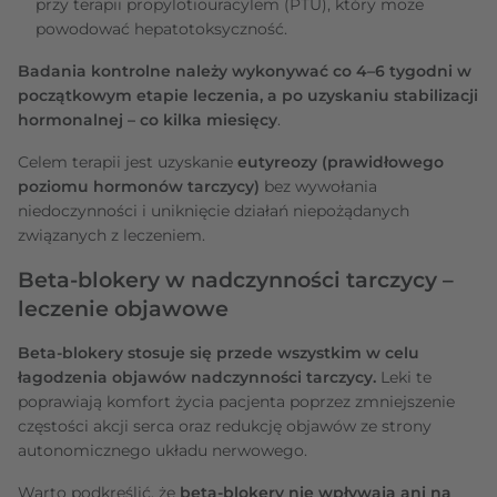
przy terapii propylotiouracylem (PTU), który może
powodować hepatotoksyczność.
Badania kontrolne należy wykonywać co 4–6 tygodni w
początkowym etapie leczenia, a po uzyskaniu stabilizacji
hormonalnej – co kilka miesięcy
.
Celem terapii jest uzyskanie
eutyreozy (prawidłowego
poziomu hormonów tarczycy)
bez wywołania
niedoczynności i uniknięcie działań niepożądanych
związanych z leczeniem.
Beta-blokery w nadczynności tarczycy –
leczenie objawowe
Beta-blokery stosuje się przede wszystkim w celu
łagodzenia objawów nadczynności tarczycy.
Leki te
poprawiają komfort życia pacjenta poprzez zmniejszenie
częstości akcji serca oraz redukcję objawów ze strony
autonomicznego układu nerwowego.
Warto podkreślić, że
beta-blokery nie wpływają ani na