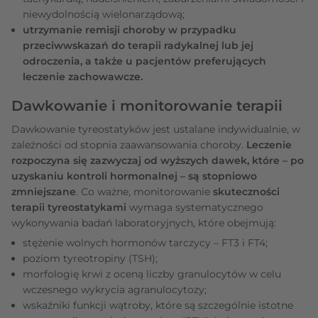
niewydolnością wielonarządową;
utrzymanie remisji choroby w przypadku
przeciwwskazań do terapii radykalnej lub jej
odroczenia, a także u pacjentów preferujących
leczenie zachowawcze.
Dawkowanie i monitorowanie terapii
Dawkowanie tyreostatyków jest ustalane indywidualnie, w
zależności od stopnia zaawansowania choroby.
Leczenie
rozpoczyna się zazwyczaj od wyższych dawek, które – po
uzyskaniu kontroli hormonalnej – są stopniowo
zmniejszane
. Co ważne, monitorowanie
skuteczności
terapii tyreostatykami
wymaga systematycznego
wykonywania badań laboratoryjnych, które obejmują:
stężenie wolnych hormonów tarczycy – FT3 i FT4;
poziom tyreotropiny (TSH);
morfologię krwi z oceną liczby granulocytów w celu
wczesnego wykrycia agranulocytozy;
wskaźniki funkcji wątroby, które są szczególnie istotne