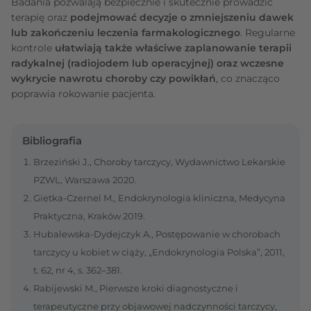
Badania pozwalają bezpiecznie i skutecznie prowadzić
terapię oraz
podejmować decyzje o zmniejszeniu dawek
lub zakończeniu leczenia farmakologicznego
. Regularne
kontrole
ułatwiają także właściwe zaplanowanie terapii
radykalnej (radiojodem lub operacyjnej) oraz wczesne
wykrycie nawrotu choroby czy powikłań
, co znacząco
poprawia rokowanie pacjenta.
Bibliografia
Brzeziński J., Choroby tarczycy, Wydawnictwo Lekarskie
PZWL, Warszawa 2020.
Gietka-Czernel M., Endokrynologia kliniczna, Medycyna
Praktyczna, Kraków 2019.
Hubalewska-Dydejczyk A., Postępowanie w chorobach
tarczycy u kobiet w ciąży, „Endokrynologia Polska”, 2011,
t. 62, nr 4, s. 362–381.
Rabijewski M., Pierwsze kroki diagnostyczne i
terapeutyczne przy objawowej nadczynności tarczycy,