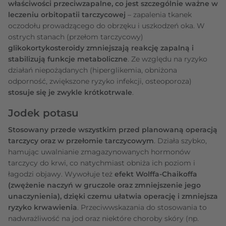
właściwości przeciwzapalne, co jest szczególnie ważne w
leczeniu orbitopatii tarczycowej
– zapalenia tkanek
oczodołu prowadzącego do obrzęku i uszkodzeń oka. W
ostrych stanach (przełom tarczycowy)
glikokortykosteroidy zmniejszają reakcję zapalną i
stabilizują funkcje metaboliczne
. Ze względu na ryzyko
działań niepożądanych (hiperglikemia, obniżona
odporność, zwiększone ryzyko infekcji, osteoporoza)
stosuje się je zwykle krótkotrwale
.
Jodek potasu
Stosowany przede wszystkim przed planowaną operacją
tarczycy oraz w przełomie tarczycowym
. Działa szybko,
hamując uwalnianie zmagazynowanych hormonów
tarczycy do krwi, co natychmiast obniża ich poziom i
łagodzi objawy. Wywołuje też
efekt Wolffa-Chaikoffa
(zwężenie naczyń w gruczole oraz zmniejszenie jego
unaczynienia), dzięki czemu ułatwia operację i zmniejsza
ryzyko krwawienia
. Przeciwwskazania do stosowania to
nadwrażliwość na jod oraz niektóre choroby skóry (np.