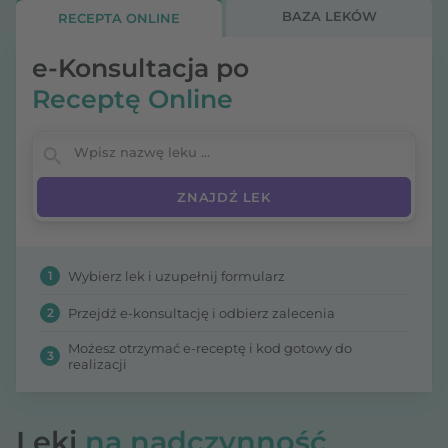
klinicznego pacjenta, oraz
regularnego
BAZA LEKÓW
RECEPTA ONLINE
monitorowania parametrów laboratoryjnych i
objawów
, co umożliwia także wczesne wykrycie
e-Konsultacja po
ewentualnych działań niepożądanych.
Receptę Online
Wpisz nazwę leku
1
Wybierz lek i uzupełnij formularz
2
Przejdź e-konsultację i odbierz zalecenia
Możesz otrzymać e-receptę i kod gotowy do
3
realizacji
Leki
na nadczynność