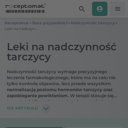
Przejdź do treści
Receptomat
»
Baza przypadłości
»
Nadczynność tarczycy
»
Leki na nadczynność tarczycy
Leki na nadczynność
tarczycy
Nadczynność tarczycy wymaga precyzyjnego
leczenia farmakologicznego, które ma na celu nie
tylko kontrolę objawów, lecz przede wszystkim
normalizację poziomu hormonów tarczycy oraz
zapobieganie powikłaniom
. W terapii stosuje się
tyreostatyki (
hamujące syntezę hormonów
) oraz
leki objawowe (beta-blokery)
łagodzące skutki
DO ARTYKUŁU
nadmiernej stymulacji układu adrenergicznego
.
Skuteczność leczenia zależy od indywidualnego
doboru leków, dostosowanego do stanu