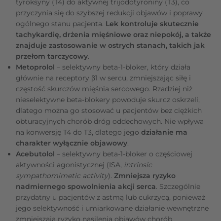
tyroksyny (T4) do aktywnej trijodotyroniny (T3), co
przyczynia się do szybszej redukcji objawów i poprawy
ogólnego stanu pacjenta.
Lek kontroluje skutecznie
tachykardię, drżenia mięśniowe oraz niepokój, a także
znajduje zastosowanie w ostrych stanach, takich jak
przełom tarczycowy
.
Metoprolol
– selektywny beta-1-bloker, który działa
głównie na receptory β1 w sercu, zmniejszając siłę i
częstość skurczów mięśnia sercowego. Rzadziej niż
nieselektywne beta-blokery powoduje skurcz oskrzeli,
dlatego można go stosować u pacjentów bez ciężkich
obturacyjnych chorób dróg oddechowych. Nie wpływa
na konwersję T4 do T3, dlatego jego
działanie ma
charakter wyłącznie objawowy
.
Acebutolol
– selektywny beta-1-bloker o częściowej
aktywności agonistycznej (ISA,
intrinsic
sympathomimetic activity
).
Zmniejsza ryzyko
nadmiernego spowolnienia akcji serca
. Szczególnie
przydatny u pacjentów z astmą lub cukrzycą, ponieważ
jego selektywność i umiarkowane działanie wewnętrzne
zmniejszają ryzyko nasilenia objawów chorób