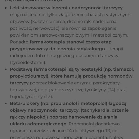
Leki stosowane w leczeniu nadczynności tarczycy
mają na celu nie tylko złagodzenie charakterystycznych
objawów (kołatanie serca, drżenie rąk, nadmierna
potliwość, nerwowość), ale również zapobieganie
powikłaniom sercowo-naczyniowym i metabolicznym.
Ponadto
farmakoterapia stanowi często etap
przygotowawczy do leczenia radykalnego
– terapii
radiojodem lub chirurgicznego usunięcia tarczycy
(tyreoidektomii).
Podstawą farmakoterapii są tyreostatyki (np. tiamazol,
propylotiouracyl), które hamują produkcję hormonów
tarczycy
poprzez blokowanie enzymu peroksydazy
tarczycowej, co ogranicza syntezę tyroksyny (T4) oraz
trijodotyroniny (T3).
Beta-blokery (np. propranolol i metoprolol) łagodzą
objawy nadczynności tarczycy, (tachykardia, drżenie
rąk czy niepokój) poprzez hamowanie działania
układu adrenergicznego.
Propranolol dodatkowo
ogranicza przekształcanie T4 do aktywnego T3, co
przyspiesza poprawę samopoczucia pacjenta. Należy