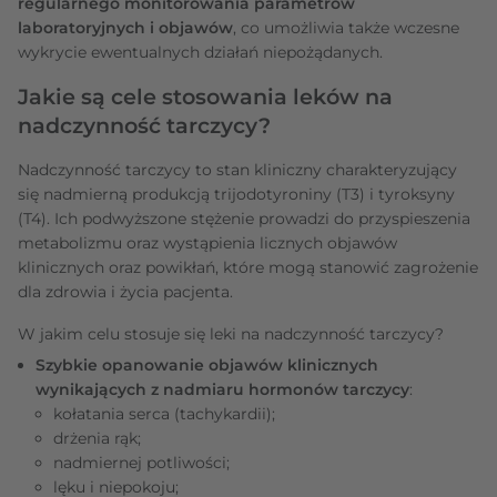
regularnego monitorowania parametrów
laboratoryjnych i objawów
, co umożliwia także wczesne
wykrycie ewentualnych działań niepożądanych.
Jakie są cele stosowania leków na
nadczynność tarczycy?
Nadczynność tarczycy to stan kliniczny charakteryzujący
się nadmierną produkcją trijodotyroniny (T3) i tyroksyny
(T4). Ich podwyższone stężenie prowadzi do przyspieszenia
metabolizmu oraz wystąpienia licznych objawów
klinicznych oraz powikłań, które mogą stanowić zagrożenie
dla zdrowia i życia pacjenta.
W jakim celu stosuje się leki na nadczynność tarczycy?
Szybkie opanowanie objawów klinicznych
wynikających z nadmiaru hormonów tarczycy
:
kołatania serca (tachykardii);
drżenia rąk;
nadmiernej potliwości;
lęku i niepokoju;