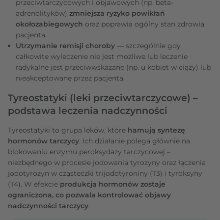
przeciwtarczycowych i objawowych (np. beta-
adrenolityków)
zmniejsza ryzyko powikłań
okołozabiegowych
oraz poprawia ogólny stan zdrowia
pacjenta.
Utrzymanie remisji choroby
— szczególnie gdy
całkowite wyleczenie nie jest możliwe lub leczenie
radykalne jest przeciwwskazane (np. u kobiet w ciąży) lub
nieakceptowane przez pacjenta.
Tyreostatyki (leki przeciwtarczycowe) –
podstawa leczenia nadczynności
Tyreostatyki to grupa leków, które
hamują syntezę
hormonów tarczycy
. Ich działanie polega głównie na
blokowaniu enzymu peroksydazy tarczycowej –
niezbędnego w procesie jodowania tyrozyny oraz łączenia
jodotyrozyn w cząsteczki trijodotyroniny (T3) i tyroksyny
(T4). W efekcie
produkcja hormonów zostaje
ograniczona, co pozwala kontrolować objawy
nadczynności tarczycy
.