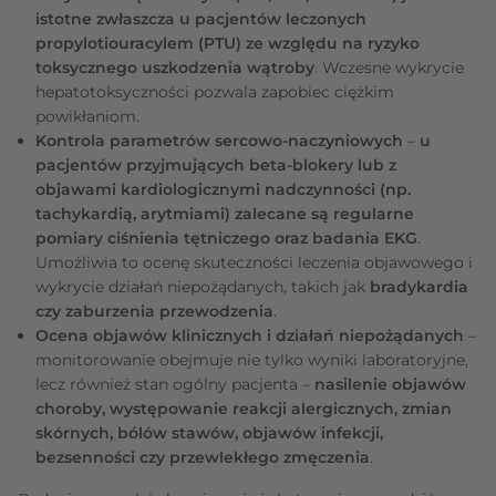
istotne zwłaszcza u pacjentów leczonych
propylotiouracylem (PTU) ze względu na ryzyko
toksycznego uszkodzenia wątroby
. Wczesne wykrycie
hepatotoksyczności pozwala zapobiec ciężkim
powikłaniom.
Kontrola parametrów sercowo-naczyniowych
–
u
pacjentów przyjmujących beta-blokery lub z
objawami kardiologicznymi nadczynności (np.
tachykardią, arytmiami) zalecane są regularne
pomiary ciśnienia tętniczego oraz badania EKG
.
Umożliwia to ocenę skuteczności leczenia objawowego i
wykrycie działań niepożądanych, takich jak
bradykardia
czy zaburzenia przewodzenia
.
Ocena objawów klinicznych i działań niepożądanych
–
monitorowanie obejmuje nie tylko wyniki laboratoryjne,
lecz również stan ogólny pacjenta –
nasilenie objawów
choroby, występowanie reakcji alergicznych, zmian
skórnych, bólów stawów, objawów infekcji,
bezsenności czy przewlekłego zmęczenia
.