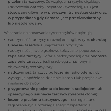
przełom tarczycowy
. Ze względu na ryzyko ciężkiego
uszkodzenia wątroby (hepatotoksyczności), PTU jest
stosowany głównie w pierwszym trymestrze ciąży oraz
w przypadkach gdy tiamazol jest przeciwwskazany
lub nietolerowany.
Wskazania do stosowania tyreostatyków obejmują:
nadczynność tarczycy o różnej etiologii, w tym:
chorobę
Gravesa-Basedowa
(najczęstsza przyczyna
nadczynności), wole guzkowe toksyczne, poporodowe
zapalenie tarczycy
(w fazie nadczynności) oraz
podostre
zapalenie tarczycy
, jeśli przebiega z nasilonymi
objawami tyreotoksykozy;
nadczynność tarczycy po leczeniu radiojodem
, gdy
występuje opóźnione działanie izotopu lub przejściowe
nasilenie objawów;
przygotowanie pacjenta do leczenia radiojodem lub
operacyjnego usunięcia tarczycy (tyreoidektomii)
;
leczenie przełomu tarczycowego
– ostrego stanu
zagrożenia życia przebiegającego z hipertermią,
tachykardią, nadciśnieniem, zaburzeniami świadomości i