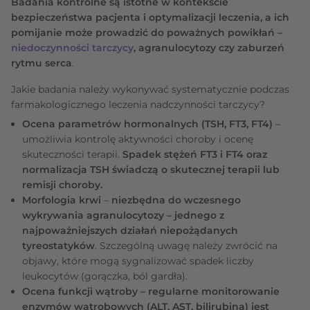
Badania kontrolne są istotne w kontekście
bezpieczeństwa pacjenta i optymalizacji leczenia, a ich
pomijanie może prowadzić do poważnych powikłań –
niedoczynności tarczycy
, agranulocytozy czy zaburzeń
rytmu serca
.
Jakie badania należy wykonywać systematycznie podczas
farmakologicznego leczenia nadczynności tarczycy?
Ocena parametrów hormonalnych (TSH, FT3, FT4)
–
umożliwia kontrolę aktywności choroby i ocenę
skuteczności terapii.
Spadek stężeń FT3 i FT4 oraz
normalizacja TSH świadczą o skutecznej terapii lub
remisji choroby.
Morfologia krwi
–
niezbędna do wczesnego
wykrywania agranulocytozy – jednego z
najpoważniejszych działań niepożądanych
tyreostatyków
. Szczególną uwagę należy zwrócić na
objawy, które mogą sygnalizować spadek liczby
leukocytów (gorączka, ból gardła).
Ocena funkcji wątroby – regularne monitorowanie
enzymów wątrobowych (ALT, AST, bilirubina) jest