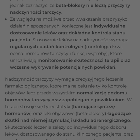
jednak zaznaczyć, że
beta-blokery nie leczą przyczyny
nadczynności tarczycy
.
Ze względu na możliwe przeciwwskazania oraz ryzyko
działań niepożądanych, konieczne jest
indywidualne
dostosowanie leków oraz dokładna kontrola stanu
pacjenta
. Stosowanie leków na nadczynność wymaga
regularnych badań kontrolnych
(morfologia krwi,
ocena hormonów tarczycy i funkcji wątroby), które
umożliwiają
monitorowanie skuteczności terapii oraz
wczesne wykrywanie potencjalnych powikłań
.
Nadczynność tarczycy wymaga precyzyjnego leczenia
farmakologicznego, które ma na celu nie tylko kontrolę
objawów, lecz przede wszystkim
normalizację poziomu
hormonów tarczycy oraz zapobieganie powikłaniom
. W
terapii stosuje się tyreostatyki (
hamujące syntezę
hormonów
) oraz leki objawowe (beta-blokery)
łagodzące
skutki nadmiernej stymulacji układu adrenergicznego
.
Skuteczność leczenia zależy od indywidualnego doboru
leków, dostosowanego do stanu klinicznego pacjenta, oraz