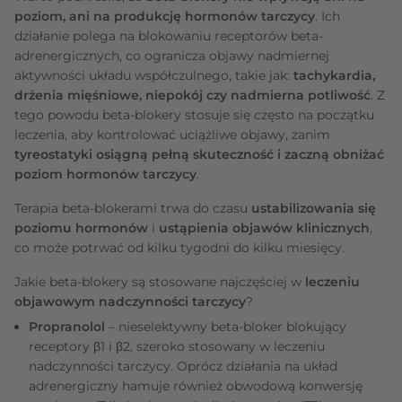
poziom, ani na produkcję hormonów tarczycy
. Ich
działanie polega na blokowaniu receptorów beta-
adrenergicznych, co ogranicza objawy nadmiernej
aktywności układu współczulnego, takie jak:
tachykardia,
drżenia mięśniowe, niepokój czy nadmierna potliwość
. Z
tego powodu beta-blokery stosuje się często na początku
leczenia, aby kontrolować uciążliwe objawy, zanim
tyreostatyki osiągną pełną skuteczność i zaczną obniżać
poziom hormonów tarczycy
.
Terapia beta-blokerami trwa do czasu
ustabilizowania się
poziomu hormonów
i
ustąpienia objawów klinicznych
,
co może potrwać od kilku tygodni do kilku miesięcy.
Jakie beta-blokery są stosowane najczęściej w
leczeniu
objawowym nadczynności tarczycy
?
Propranolol
– nieselektywny beta-bloker blokujący
receptory β1 i β2, szeroko stosowany w leczeniu
nadczynności tarczycy. Oprócz działania na układ
adrenergiczny hamuje również obwodową konwersję