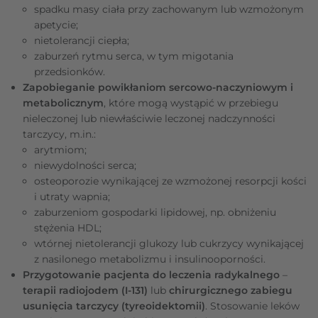
spadku masy ciała przy zachowanym lub wzmożonym
apetycie;
nietolerancji ciepła;
zaburzeń rytmu serca, w tym migotania
przedsionków.
Zapobieganie powikłaniom sercowo-naczyniowym i
metabolicznym
, które mogą wystąpić w przebiegu
nieleczonej lub niewłaściwie leczonej nadczynności
tarczycy, m.in.:
arytmiom;
niewydolności serca;
osteoporozie wynikającej ze wzmożonej resorpcji kości
i utraty wapnia;
zaburzeniom gospodarki lipidowej, np. obniżeniu
stężenia HDL;
wtórnej nietolerancji glukozy lub cukrzycy wynikającej
z nasilonego metabolizmu i insulinooporności.
Przygotowanie pacjenta do leczenia radykalnego
–
terapii radiojodem (I-131)
lub
chirurgicznego zabiegu
usunięcia tarczycy (tyreoidektomii)
. Stosowanie leków