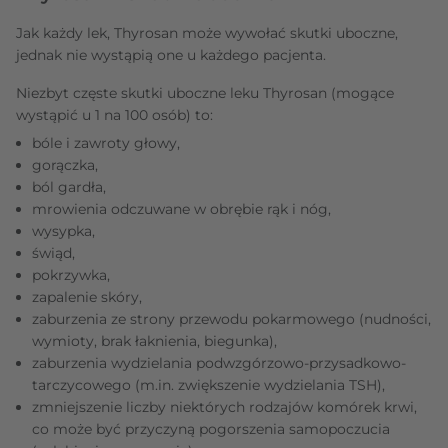
Jak każdy lek, Thyrosan może wywołać skutki uboczne,
jednak nie wystąpią one u każdego pacjenta.
Niezbyt częste skutki uboczne leku Thyrosan (mogące
wystąpić u 1 na 100 osób) to:
bóle i zawroty głowy,
gorączka,
ból gardła,
mrowienia odczuwane w obrębie rąk i nóg,
wysypka,
świąd,
pokrzywka,
zapalenie skóry,
zaburzenia ze strony przewodu pokarmowego (nudności,
wymioty, brak łaknienia, biegunka),
zaburzenia wydzielania podwzgórzowo-przysadkowo-
tarczycowego (m.in. zwiększenie wydzielania TSH),
zmniejszenie liczby niektórych rodzajów komórek krwi,
co może być przyczyną pogorszenia samopoczucia