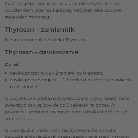
Substancje pomocnicze: celuloza mikrokrystaliczna z
dwutlenkiem krzemu, karboksymetyloskrobia sodowa,
stearynian magnezu.
Thyrosan – zamiennik
Nie ma zamiennika dla leku Thyrosan.
Thyrosan – dawkowanie
Dorośli
dawka początkowa – 2 tabletki co 8 godzin,
dawka podtrzymująca – 2-3 tabletki na dobę, w dawkach
podzielonych.
U pacjentów z ciężką nadczynnością tarczycy lekarz może
zwiększyć dawkę (zwykle do 8 tabletek na dobę). W
przypadku zaburzeń czynności nerek dawka może zostać
zmniejszona.
U dorosłych z przełomem tarczycowym lekarz ustali
indywidualnie dawkę do czasu opanowania stanu ostrego.