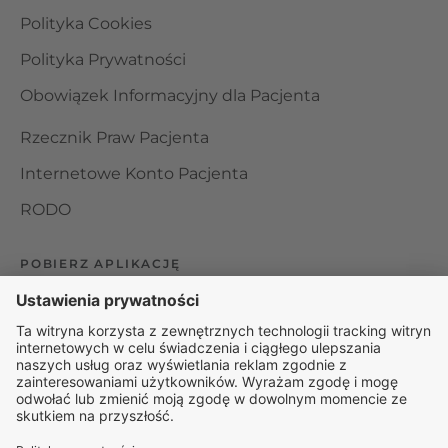
Polityka Cookies
Polityka Prywatności
Obowiązek Informacyjny dla Pacjenta
Rzecznik Praw Pacjenta
Internetowe Konto Pacjenta
RODO
POBIERZ APLIKACJĘ
Organizator udzielania świadczeń telemedycznych jest
podmiotem leczniczym w rozumieniu ustawy z dnia 15
kwietnia 2011 roku o działalności leczniczej, wpisanym do
rejestru podmiotów wykonujących działalność leczniczą pod
numerem: 000000229172.