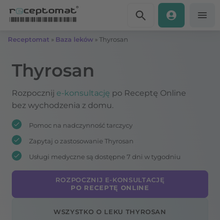
Przejdź do treści
Receptomat
»
Baza leków
»
Thyrosan
Thyrosan
Rozpocznij
e-konsultację
po Receptę Online
bez wychodzenia z domu.
Pomoc na nadczynność tarczycy
Zapytaj o zastosowanie Thyrosan
Usługi medyczne są dostępne 7 dni w tygodniu
ROZPOCZNIJ E-KONSULTACJĘ
PO RECEPTĘ ONLINE
WSZYSTKO O LEKU THYROSAN