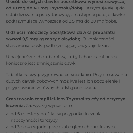
U osób dorosłych dawka początkowa wynosi zazwyczaj
od 10 mg do 40 mg Thyrozolu/dobę
. Utrzymuje się ją do
ustabilizowania pracy tarczycy, a następnie podaje dawkę
podtrzymującą wynoszącą od 2,5 mg do 20 mg/dobę.
U dzieci i młodzieży początkowa dawka preparatu
wynosi 0,5 mg/kg masy ciała/dobę
. O konieczności
stosowania dawki podtrzymującej decyduje lekarz.
U pacjentów z chorobami wątroby i chorobami nerek
konieczne jest zmniejszenie dawki.
Tabletki należy przyjmować po śniadaniu. Przy stosowaniu
dużych dawek dobowych możliwe jest ich podzielenie i
przyjmowanie w równych odstępach czasu.
Czas trwania terapii lekiem Thyrozol zależy od przyczyn
leczenia.
Zazwyczaj wynosi ono:
od 6 miesięcy do 2 lat w przypadku leczenia
nadczynności tarczycy;
od 3 do 4 tygodni przed zabiegiem chirurgicznym;