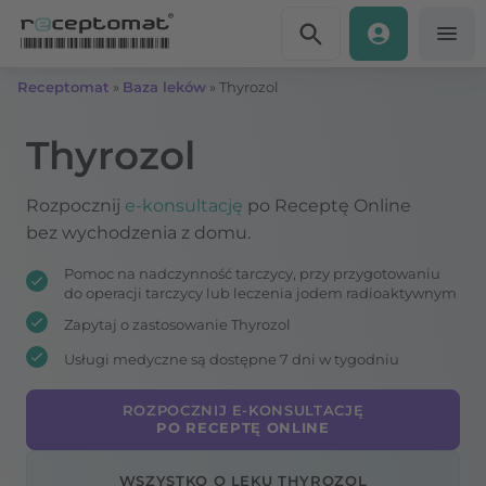
Przejdź do treści
Receptomat
»
Baza leków
»
Thyrozol
Thyrozol
Rozpocznij
e-konsultację
po Receptę Online
bez wychodzenia z domu.
Pomoc na nadczynność tarczycy, przy przygotowaniu
do operacji tarczycy lub leczenia jodem radioaktywnym
Zapytaj o zastosowanie Thyrozol
Usługi medyczne są dostępne 7 dni w tygodniu
ROZPOCZNIJ E-KONSULTACJĘ
PO RECEPTĘ ONLINE
WSZYSTKO O LEKU THYROZOL