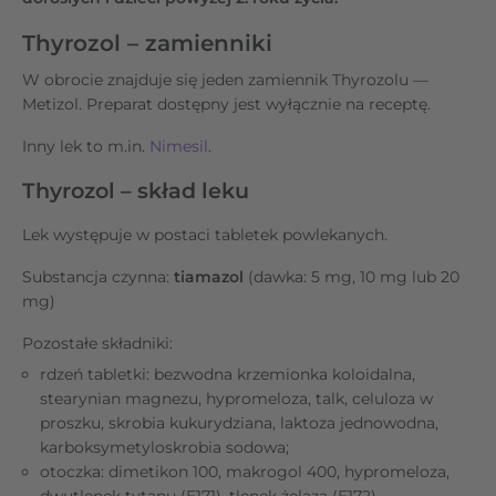
Thyrozol – zamienniki
W obrocie znajduje się jeden zamiennik Thyrozolu —
Metizol. Preparat dostępny jest wyłącznie na receptę.
Inny lek to m.in.
Nimesil
.
Thyrozol – skład leku
Lek występuje w postaci tabletek powlekanych.
Substancja czynna:
tiamazol
(dawka: 5 mg, 10 mg lub 20
mg)
Pozostałe składniki:
rdzeń tabletki: bezwodna krzemionka koloidalna,
stearynian magnezu, hypromeloza, talk, celuloza w
proszku, skrobia kukurydziana, laktoza jednowodna,
karboksymetyloskrobia sodowa;
otoczka: dimetikon 100, makrogol 400, hypromeloza,
dwutlenek tytanu (E171), tlenek żelaza (E172).