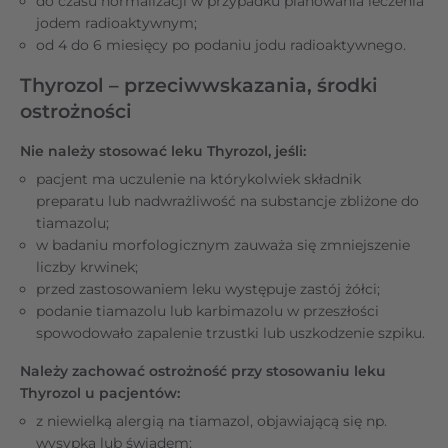
do czasu normalizacji w przypadku planowania leczenia
jodem radioaktywnym;
od 4 do 6 miesięcy po podaniu jodu radioaktywnego.
Thyrozol – przeciwwskazania, środki
ostrożności
Nie należy stosować leku Thyrozol, jeśli:
pacjent ma uczulenie na którykolwiek składnik
preparatu lub nadwrażliwość na substancje zbliżone do
tiamazolu;
w badaniu morfologicznym zauważa się zmniejszenie
liczby krwinek;
przed zastosowaniem leku występuje zastój żółci;
podanie tiamazolu lub karbimazolu w przeszłości
spowodowało zapalenie trzustki lub uszkodzenie szpiku.
Należy zachować ostrożność przy stosowaniu leku
Thyrozol u pacjentów:
z niewielką alergią na tiamazol, objawiającą się np.
wysypką lub świadem;