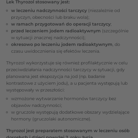
Lek Thyrozol stosowany jest:
w leczeniu nadczynności tarczycy
(niezależnie od
przyczyn, obecności lub braku wola);
w ramach przygotowań do operacji tarczycy
;
przed leczeniem jodem radioaktywnym
(szczególnie
w sytuacji znacznej nadczynności);
okresowo po leczeniu jodem radioaktywnym
, do
czasu uwidocznienia się efektów leczenia.
Thyrozol wykorzystuje się również profilaktycznie w celu
przeciwdziałania nadczynności tarczycy w sytuacji, gdy
planowana jest ekspozycja na jod (np. badanie
kontrastowe z użyciem jodu), a u pacjenta występują lub
występowały w przeszłości:
wzmożone wytwarzanie hormonów tarczycy bez
objawów nadczynności;
w gruczole występują dodatkowe obszary wydzielające
hormony (gruczolaki autonomiczne).
Thyrozol jest preparatem stosowanym w leczeniu osób
dorosłych i dzieci powyżej 2. roku życia.