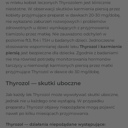
w mleku kobiet leczonych Thyrozolem jest klinicznie
nieistotne. W obserwacji skutków karmienia piersią przez
kobiety przyjmujące preparat w dawkach 20-30 mg/dobę,
nie wykazano zaburzeń rozwojowych i problemów
zdrowotnych u dzieci wynikających z przyjmowania
tiamizolu przez matkę. Nie zauważono odchyleń w
poziomie ft3, ft4 i TSH u badanych dzieci. Jednoczesne
stosowanie wspomnianej dawki leku
Thyrozol i karmienie
piersią
jest bezpieczne dla dziecka. Zgodnie z badaniami
nie ma również potrzeby monitorowania hormonów
tarczycy u niemowląt karmionych piersią przez matki
przyjmujące Thyrozol w dawce do 30 mg/dobę.
Thyrozol — skutki uboczne
Jak każdy lek Thyrozol może wywoływać skutki uboczne,
jednak nie u każdego one wystąpią. W przypadku
preparatu Thyrozol objawy niepożądane mogą pojawić
nawet po kilku miesiącach przyjmowania.
Thyrozol — działania niepożądane występujące: