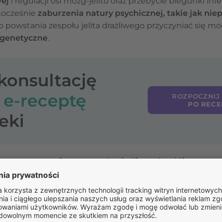
wej
i regulacji osi mózg-jelito oraz przebycie biegunki inf
dnocześnie
zaburzenia natury psychicznej, takie jak nie
 powstania zespołu jelita drażliwego przyczyniać się m
genetyczne
.
-konsultację
o
e-receptę
ROZPOCZNIJ
PO RECE
eki
ozpoznanie zespołu jelita drażliwego
o mogą występować w różnych kombinacjach i mieć róż
ystępowanie bólu i zaburzeń wypróżniania przez co na
ch trzech miesięcy
. Co ważne, symptomy jelita drażliweg