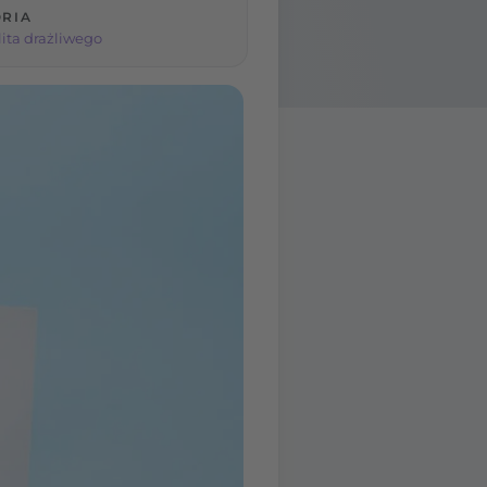
RIA
lita drażliwego