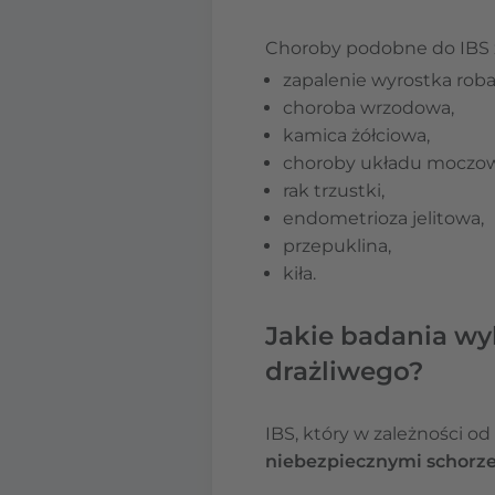
Choroby podobne do IBS z
zapalenie wyrostka rob
choroba wrzodowa,
kamica żółciowa,
choroby układu moczow
rak trzustki,
endometrioza jelitowa,
przepuklina,
kiła.
Jakie badania wyk
drażliwego?
IBS, który w zależności o
niebezpiecznymi schor