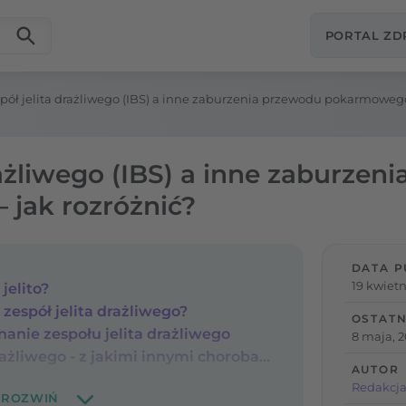
PORTAL Z
pół jelita drażliwego (IBS) a inne zaburzenia przewodu pokarmowego
rażliwego (IBS) a inne zaburzen
jak rozróżnić?
DATA P
19 kwietn
jelito?
zespół jelita drażliwego?
OSTATN
anie zespołu jelita drażliwego
8 maja, 
Objawy zespołu jelita drażliwego - z jakimi innymi chorobami mogą być mylone?
AUTOR
Redakcja