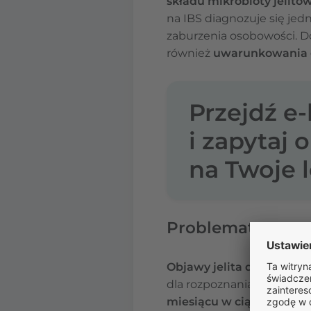
składu mikrobioty jelito
na IBS diagnozuje się je
zaburzenia osobowości. Do
również
uwarunkowania 
Przejdź e
i zapytaj 
na Twoje l
Problematyczne r
Objawy jelita drażliweg
dla rozpoznania IBS jest
w
miesiącu w ciągu ostatni