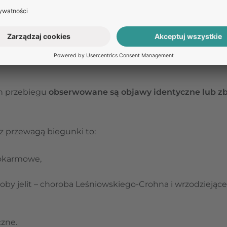
 nie diagnozuje się również obecności krwi w kale ani ut
 chorobach.
elita drażliwego – z jakimi innymi ch
ch przebiegu
obserwowane są objawy identyczne lub zb
 przewagą biegunki to:
 pokarmowe,
oby jelit – choroba Leśniowskiego-Crohna i wrzodziejące 
zne.