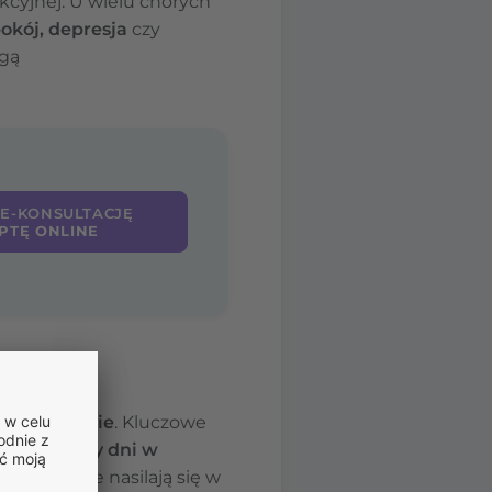
ekcyjnej. U wielu chorych
pokój, depresja
czy
ogą
 E-KONSULTACJĘ
PTĘ ONLINE
ne nasilenie
. Kluczowe
jmniej trzy dni w
o nigdy nie nasilają się w