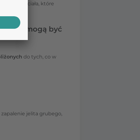
raty masy ciała, które
orobami mogą być
liżonych
do tych, co w
zapalenie jelita grubego,