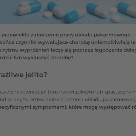
o – przewlekłe zaburzenie pracy układu pokarmowego 
końca czynniki wywołujące chorobę uniemożliwiają l
a rytmu wypróżnień leczy się poprzez łagodzenie doleg
rdzić lub wykluczyć chorobę?
ażliwe jelito?
nazywany również jelitem nadwrażliwym lub spastycznym,
 Syndrome), to przewlekłe schorzenie układu pokarmoweg
specyficznymi symptomami, które mogą występować r