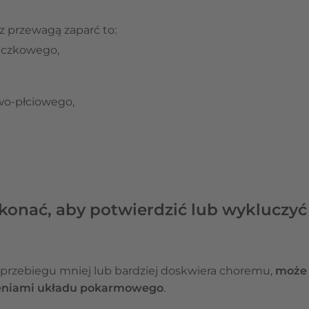
 przewagą zaparć to:
aczkowego,
o-płciowego,
onać, aby potwierdzić lub wykluczyć z
d przebiegu mniej lub bardziej doskwiera choremu,
może 
zeniami układu pokarmowego
.