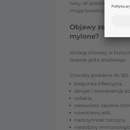
nocy. W przebiegu choroby
mogą świadczyć o innych
Objawy zespołu j
mylone?
Istnieją choroby, w który
zespole jelita drażliwego.
Choroby podobne do IBS z
biegunka infekcyjna,
alergie i nietolerancje
celiakia,
nieswoiste zapalne chor
nowotwory jelit,
nadczynność tarczycy,
niedobory immunologic