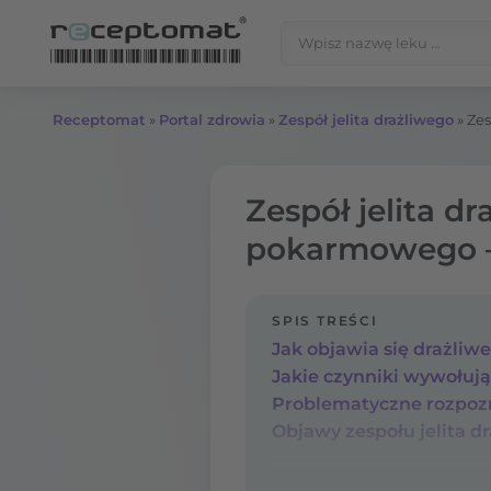
Przejdź do treści
Szukaj:
Receptomat
»
Portal zdrowia
»
Zespół jelita drażliwego
»
Zes
Zespół jelita d
pokarmowego – 
SPIS TREŚCI
Jak objawia się drażliwe 
Jakie czynniki wywołują 
Problematyczne rozpozn