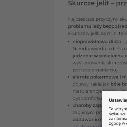
Skurcze jelit – pr
Najczęstsze przyczyny sku
problemu leży bezpośred
skurczów jelit, są m.in. tak
nieprawidłowa dieta
– 
Nieodpowiednia dieta i
jedzenie w pośpiechu
występowania skurczów.
potrzeb organizmu;
alergie pokarmowe
i 
objawy, takie jak
bóle b
nietolerancja laktozy 
dyskomfortu jelitowego
choroby zapalne jelit
– 
zapalnym przewodu pok
oddawanie moczu, zabu
drażliwego (IBS)
jest sch