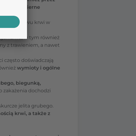
a oraz nadmierne
nia przepływu krwi w
rganizmu, w tym również
my z trawieniem, a nawet
i często doświadczają
również
wymioty i ogólne
ubego, biegunką,
Do zakażenia dochodzi
kurcze jelita grubego.
cią krwi, a także z