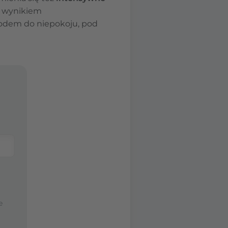
aj wynikiem
wodem do niepokoju, pod
e