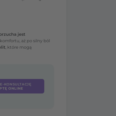
brzucha jest
omfortu, aż po silny ból
lit
, które mogą
 E-KONSULTACJĘ
PTĘ ONLINE