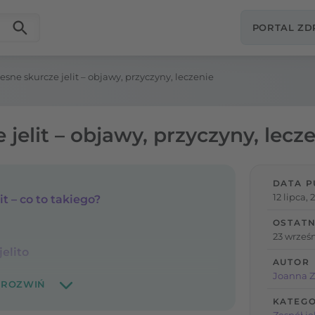
PORTAL Z
esne skurcze jelit – objawy, przyczyny, leczenie
 jelit – objawy, przyczyny, lecz
DATA P
12 lipca,
it – co to takiego?
OSTATN
23 wrześn
jelito
AUTOR
Joanna Z
KATEGO
Zespół je