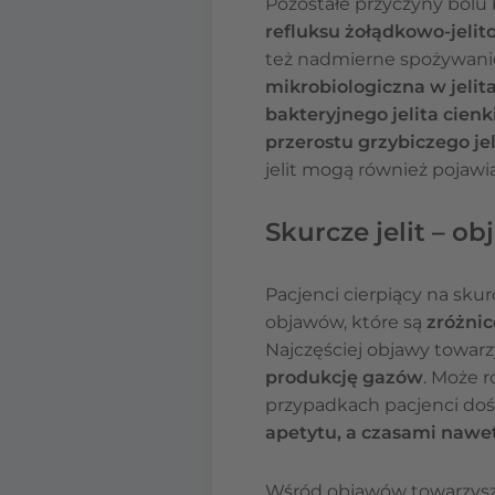
Pozostałe przyczyny bólu b
refluksu żołądkowo-jeli
też nadmierne spożywani
mikrobiologiczna w jelita
bakteryjnego jelita cienk
przerostu grzybiczego jel
jelit mogą również pojawi
Skurcze jelit – o
Pacjenci cierpiący na sku
objawów, które są
zróżni
Najczęściej objawy towarz
produkcję gazów
. Może 
przypadkach pacjenci doś
apetytu, a czasami nawet
Wśród objawów towarzysz