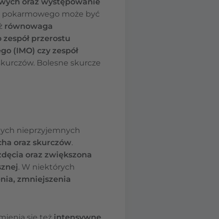
owych oraz występowanie
adu pokarmowego może być
eż
równowaga
o zespół przerostu
ego (IMO) czy zespół
kurczów. Bolesne skurcze
nnych nieprzyjemnych
cha oraz skurczów
.
zdęcia oraz zwiększona
sznej
. W niektórych
nia, zmniejszenia
ienia się też
intensywne