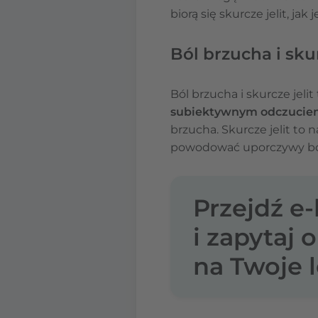
biorą się skurcze jelit, ja
Ból brzucha i skur
Ból brzucha i skurcze je
subiektywnym odczuciem,
brzucha. Skurcze jelit to 
powodować uporczywy ból 
Przejdź e
i zapytaj 
na Twoje l