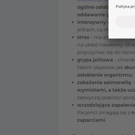
ogólne osłabienie org
oddawanie gazów
;
intensywny wysiłek fiz
jelitach, co może zabur
stres
– ma zdolność do
na układ trawienny. St
przyczyniać się do rozwo
grypa jelitowa
– chorob
takich objawów jak
skur
osłabienie organizmu;
zakażenie salmonellą
–
wymiotami, a także ucz
zazwyczaj poprzez spoż
wrzodziejące zapalenie
Pacjenci zmagają się z
n
zaparciami
.