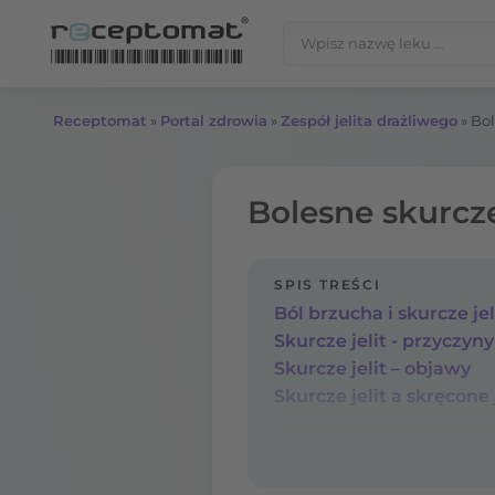
Przejdź do treści
Szukaj:
Receptomat
»
Portal zdrowia
»
Zespół jelita drażliwego
»
Bol
Bolesne skurcze
SPIS TREŚCI
Ból brzucha i skurcze jel
Skurcze jelit - przyczyny
Skurcze jelit – objawy
Skurcze jelit a skręcone 