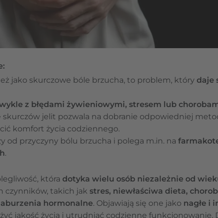
e:
 też jako skurczowe bóle brzucha, to problem, który
daje 
zwykle z błędami żywieniowymi, stresem lub chorob
 skurczów jelit pozwala na dobranie odpowiedniej metod
ócić komfort życia codziennego.
y od przyczyny bólu brzucha i polega m.in. na
farmakote
h
.
olegliwość, która
dotyka wielu osób niezależnie od wieku
 czynników, takich jak
stres, niewłaściwa dieta, chor
zaburzenia hormonalne
. Objawiają się one jako
nagłe i 
yć jakość życia i utrudniać codzienne funkcjonowanie. 