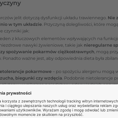
zyczyny
rczów jelit dotyczą dysfunkcji układu trawiennego.
Nie 
nio w tym układzie
. Przyczyną dolegliwości, które mo
ie czynniki jak:
jeden z kluczowych elementów wpływających na funkcjon
 niezdrowe nawyki żywieniowe, takie jak
nieregularne s
 czy spożywanie pokarmów ciężkostrawnych
, mogą przy
 Ponadto ważne jest, aby odpowiednia dieta była zbila
nietolerancje pokarmowe
– po spożyciu alergenu mogą 
rzucha, biegunki czy wzdęcia
. Podobnie nietolerancje 
czy glutenu, wynikające z niedoboru odpowiednich enzy
;
przykładem jest choroba Leśniowskiego-Crohna, charakt
armowego, który może powodować takie objawy jak
sk
rzenia wypróżniania, owrzodzenia i utrata masy ciał
orzeniem, które manifestuje się nie tylko przez
skurcze j