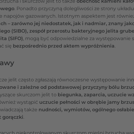
rzucha i skurczów jelit to także
obecność kamieni kał
towego
. Ponadto przyczyną dolegliwości ze strony ukł
e napojów gazowanych. Istotnym aspektem jest równi
ch – zarówno jej niedostatek, jak i nadmiar, znany jak
iego (SIBO), zespół przerostu bakteryjnego jelita grub
ita (SIFO)
, mogą być odpowiedzialne za występowanie s
ać się
bezpośrednio przed aktem wypróżnienia
.
bjawy
rcze jelit często zgłaszają równoczesne występowanie i
cowane i zależne od podstawowej przyczyny bólu brzu
yszące skurczom jelit to
biegunka, zaparcia, uczucie w
również wystąpić
uczucie pełności w obrębie jamy brzu
wiadczają także
nudności, wymiotów, ogólnego osłabie
 gorączki
.
ących niekontrolowanym skurczom mięśni brzucha wym