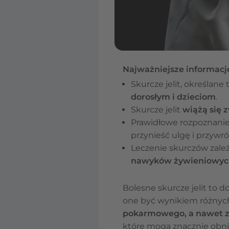
Najważniejsze informacj
Skurcze jelit, określane
dorosłym i dzieciom
.
Skurcze jelit
wiążą się 
Prawidłowe rozpoznanie
przynieść ulgę i przywr
Leczenie skurczów zależ
nawyków żywieniowyc
Bolesne skurcze jelit to d
one być wynikiem różnych
pokarmowego, a nawet 
które mogą znacznie obniż