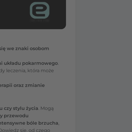
się we znaki osobom
ami układu pokarmowego
.
y leczenia, która może
rapii oraz zmianie
 czy stylu życia
. Mogą
oby przewodu
intensywne bóle brzucha
,
Dowiedz się, od czego