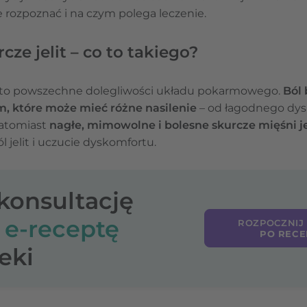
k je rozpoznać i na czym polega leczenie.
cze jelit – co to takiego?
lit to powszechne dolegliwości układu pokarmowego.
Ból 
 które może mieć różne nasilenie
– od łagodnego dysk
natomiast
nagłe, mimowolne i bolesne skurcze mięśni je
jelit i uczucie dyskomfortu.
-konsultację
o
e-receptę
ROZPOCZNIJ
PO RECE
eki