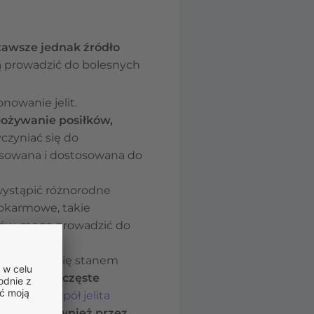
zawsze jednak źródło
gą prowadzić do bolesnych
owanie jelit.
pożywanie posiłków,
czyniać się do
nsowana i dostosowana do
wystąpić różnorodne
pokarmowe, takie
mów, mogą prowadzić do
eryzująca się stanem
urcze jelit, częste
a
. Z kolei
zespół jelita
elit, ale również przez