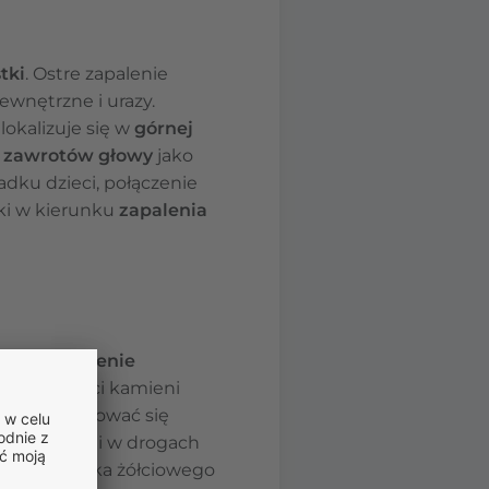
tki
. Ostre zapalenie
ewnętrzne i urazy.
 lokalizuje się w
górnej
 zawrotów głowy
jako
dku dzieci, połączenie
ki w kierunku
zapalenia
u
jest
zapalenie
z obecności kamieni
e złogi formować się
owego, jak i w drogach
ia pęcherzyka żółciowego