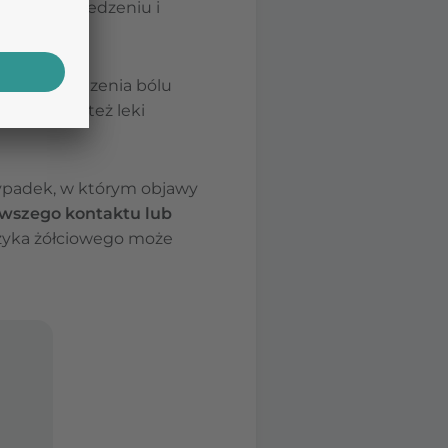
dłości po jedzeniu i
wego złagodzenia bólu
kazać się też leki
zypadek, w którym objawy
rwszego kontaktu lub
rzyka żółciowego może