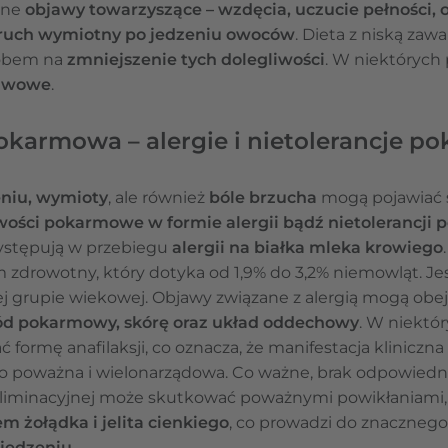
inne
objawy towarzyszące – wzdęcia, uczucie pełności
druch wymiotny po jedzeniu owoców
. Dieta z niską zawa
sobem na
zmniejszenie tych dolegliwości
. W niektórych
jawowe
.
karmowa – alergie i nietolerancje 
eniu, wymioty
, ale również
bóle brzucha
mogą pojawiać 
ości pokarmowe w formie alergii bądź nietolerancji
występują w przebiegu
alergii na białka mleka krowiego
zdrowotny, który dotyka od 1,9% do 3,2% niemowląt. Jes
tej grupie wiekowej. Objawy związane z alergią mogą ob
d pokarmowy, skórę oraz układ oddechowy
. W niektó
 formę anafilaksji, co oznacza, że manifestacja kliniczna 
 poważna i wielonarządowa. Co ważne, brak odpowiedni
eliminacyjnej może skutkować poważnymi powikłaniami,
 żołądka i jelita cienkiego
, co prowadzi do znaczneg
jedzeniu.