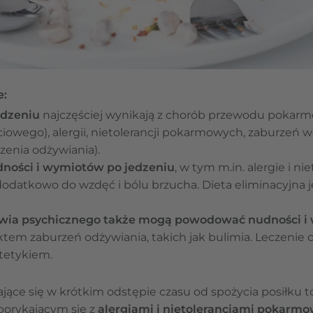
e:
edzeniu
najczęściej wynikają z chorób przewodu pokarm
łciowego), alergii, nietolerancji pokarmowych, zaburzeń 
zenia odżywiania).
dności i wymiotów po jedzeniu
, w tym m.in. alergie i n
odatkowo do wzdęć i bólu brzucha. Dieta eliminacyjna j
rowia psychicznego także mogą powodować nudności i 
em zaburzeń odżywiania, takich jak bulimia. Leczenie 
tetykiem.
jące się w krótkim odstępie czasu od spożycia posiłku 
borykającym się z
alergiami i nietolerancjami pokarm