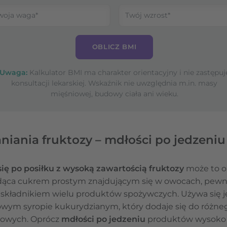
OBLICZ BMI
Uwaga:
Kalkulator BMI ma charakter orientacyjny i nie zastępuj
konsultacji lekarskiej. Wskaźnik nie uwzględnia m.in. masy
mięśniowej, budowy ciała ani wieku.
niania fruktozy – mdłości po jedzen
ię po posiłku z wysoką zawartością fruktozy
może to oz
ędąca cukrem prostym znajdującym się w owocach, pew
 składnikiem wielu produktów spożywczych. Używa się jej 
ym syropie kukurydzianym, który dodaje się do różnego
cowych. Oprócz
mdłości po jedzeniu
produktów wysoko 