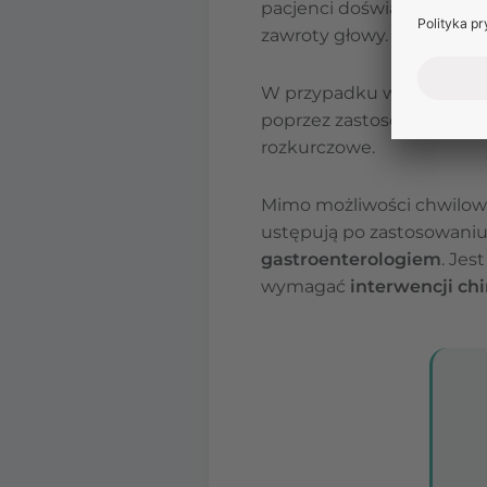
pacjenci doświadczają sil
zawroty głowy.
W przypadku wystąpieni
poprzez zastosowanie nie
rozkurczowe.
Mimo możliwości chwilowe
ustępują po zastosowaniu
gastroenterologiem
. Jes
wymagać
interwencji chi