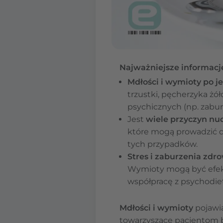
Najważniejsze informacj
Mdłości i wymioty po j
trzustki, pęcherzyka żó
psychicznych (np. zabur
Jest
wiele przyczyn nu
które mogą prowadzić d
tych przypadków.
Stres i zaburzenia zd
Wymioty mogą być efekt
współpracę z psychodie
Mdłości i wymioty
pojawia
towarzyszące pacjentom 