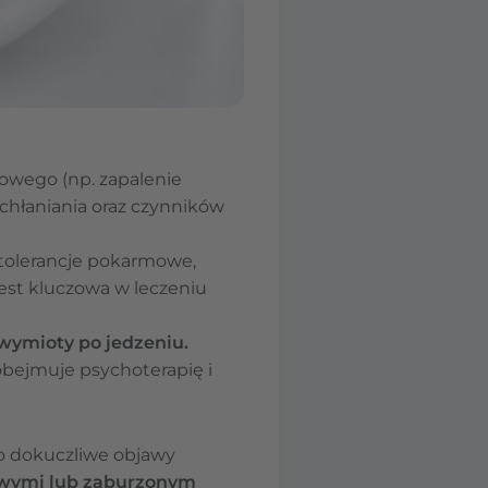
owego (np. zapalenie
wchłaniania oraz czynników
ietolerancje pokarmowe,
est kluczowa w leczeniu
wymioty po jedzeniu.
obejmuje psychoterapię i
to dokuczliwe objawy
owymi lub zaburzonym