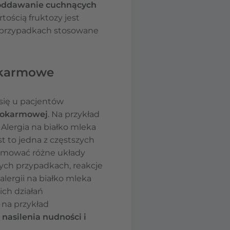
, oddawanie cuchnących
rtością fruktozy jest
 przypadkach stosowane
pokarmowe
się u pacjentów
 pokarmowej
. Na przykład
. Alergia na białko mleka
t to jedna z częstszych
ejmować różne układy
rych przypadkach, reakcje
alergii na białko mleka
ch działań
 na przykład
o
nasilenia nudności i