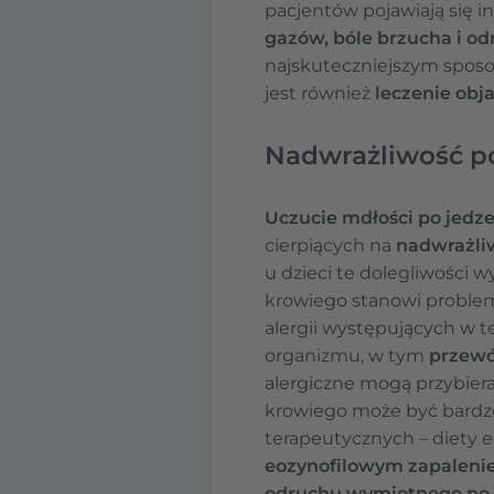
pacjentów pojawiają się 
gazów, bóle brzucha i o
najskuteczniejszym spo
jest również
leczenie ob
Nadwrażliwość po
Uczucie mdłości po jedz
cierpiących na
nadwrażliw
u dzieci te dolegliwości 
krowiego stanowi problem 
alergii występujących w 
organizmu, w tym
przewó
alergiczne mogą przybierać
krowiego może być bardzo
terapeutycznych – diety 
eozynofilowym zapaleniem
odruchu wymiotnego po 