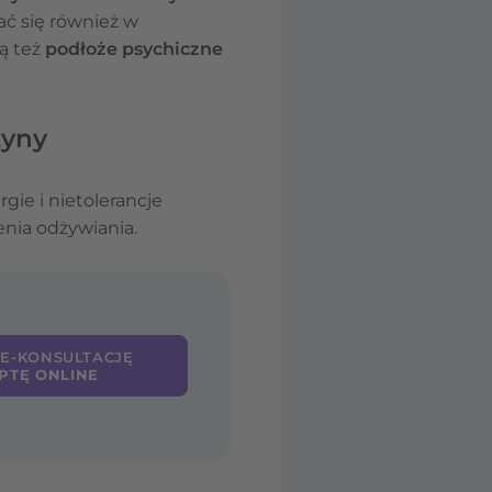
ć się również w
ą też
podłoże psychiczne
zyny
ergie i nietolerancje
enia odżywiania.
 E-KONSULTACJĘ
PTĘ ONLINE