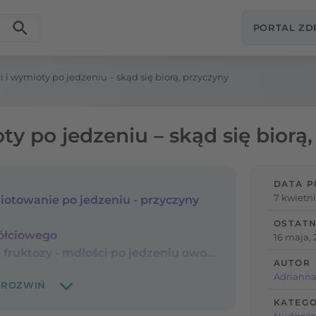
PORTAL Z
i i wymioty po jedzeniu – skąd się biorą, przyczyny
ty po jedzeniu – skąd się biorą
DATA P
7 kwietni
iotowanie po jedzeniu - przyczyny
OSTATN
ółciowego
16 maja, 
Zaburzenia wchłaniania fruktozy - mdłości po jedzeniu owoców
AUTOR
Adriann
KATEGO
Nudności