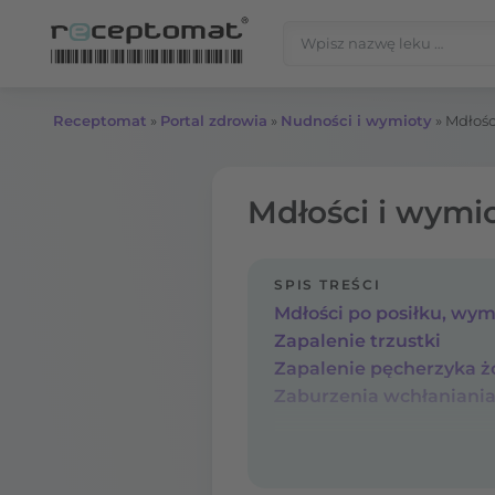
Przejdź do treści
Szukaj:
Receptomat
»
Portal zdrowia
»
Nudności i wymioty
»
Mdłośc
Mdłości i wymio
SPIS TREŚCI
Mdłości po posiłku, wym
Zapalenie trzustki
Zapalenie pęcherzyka ż