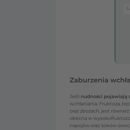
Zaburzenia wchła
Jeśli
nudności pojawiają s
wchłaniania. Fruktoza, b
oraz zbożach, jest również
obecna w wysokofruktozow
napojów oraz soków owo