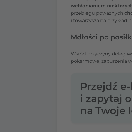
wchłanianiem niektóryc
przebiegu poważnych
ch
i towarzyszą na przykład
Mdłości po posił
Wśród przyczyny dolegliw
pokarmowe, zaburzenia wch
Przejdź e
i zapytaj 
na Twoje l