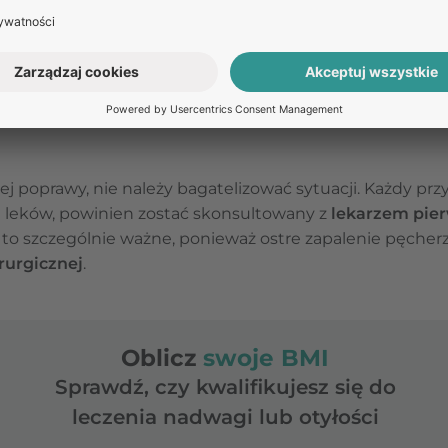
nych dolegliwości bólowych, mogą pojawić się wymioty, m
a objawów
kolki żółciowej
, istnieje możliwość tymczaso
steroidowych leków przeciwzapalnych, skuteczne mogą o
j poprawy, nie należy bagatelizować sytuacji. Każdy pr
 leków, powinien zostać skonsultowany z
lekarzem pie
t to szczególnie ważne, ponieważ ostre zapalenie pęche
rurgicznej
.
Oblicz
swoje BMI
Sprawdź, czy kwalifikujesz się do
leczenia nadwagi lub otyłości