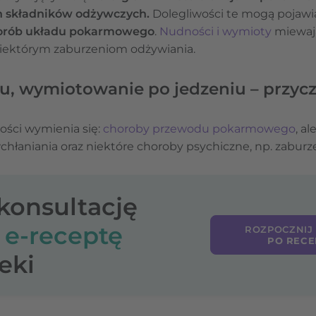
h składników odżywczych.
Dolegliwości te mogą pojawia
orób układu pokarmowego
.
Nudności i wymioty
miewaj
 niektórym zaburzeniom odżywiania.
ku, wymiotowanie po jedzeniu – przyc
ości wymienia się:
choroby przewodu pokarmowego
, al
łaniania oraz niektóre choroby psychiczne, np. zaburz
-konsultację
o
e-receptę
ROZPOCZNIJ
PO RECE
eki