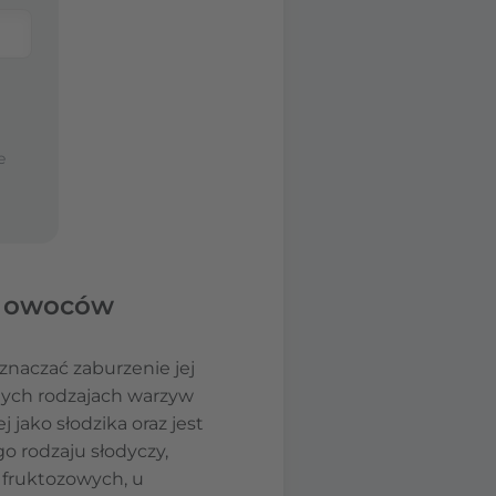
e
iu owoców
naczać zaburzenie jej
nych rodzajach warzyw
jako słodzika oraz jest
 rodzaju słodyczy,
fruktozowych, u