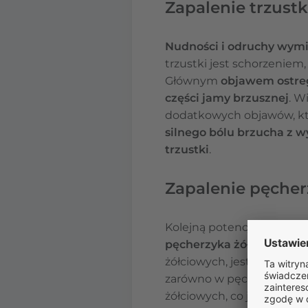
Zapalenie trzustk
Nudności i odruchy wymi
trzustki jest schorzeniem
Głównym
objawem ostreg
części jamy brzusznej
. W
dodatkowych objawów, któ
silnego bólu brzucha z 
trzustki
.
Zapalenie pęcher
Kolejną potencjalną przy
pęcherzyka żółciowego
.
żółciowych, jest
ostre zap
zarówno w pęcherzyku żół
żółciowych, co jest znan