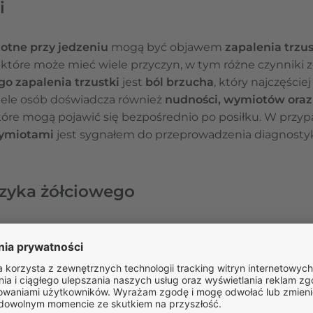
i
otne przy jedzeniu
mogą być objawem
zapalenia trzus
, które może mieć wiele przyczyn, w tym różne czynniki z
o zapalenia trzustki
jest
ból brzucha
, który najczęściej
iele osób doświadcza również
nudności, wymiotów oraz
re mogą pojawić się bezpośrednio po posiłku. W przypa
wymiotami
jest sygnałem do przeprowadzenia diagnosty
zyka żółciowego
czyną
nudności i wymiotów pojawiających się po posiłk
 Jednym z problemów zdrowotnych, który może wynikać 
alenie pęcherzyka żółciowego
. Kamienie (złogi) żółciow
ciowym, co określamy mianem kamicy pęcherzyka żółci
e jako kamica przewodowa. W przebiegu ostrego zapalen