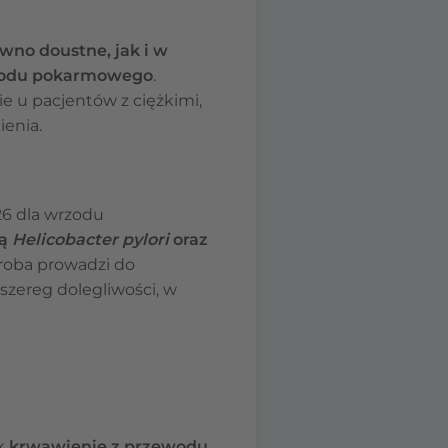
wno doustne, jak i w
zewodu pokarmowego
.
nie u pacjentów z ciężkimi,
ienia.
26 dla wrzodu
ią
Helicobacter pylori
oraz
roba prowadzi do
 szereg dolegliwości, w
ak
krwawienie z przewodu