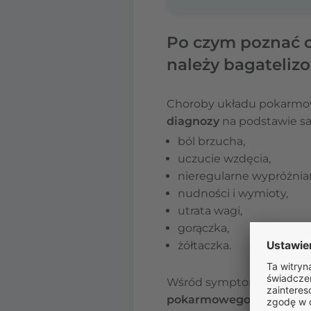
Po czym poznać 
należy bagateliz
Choroby układu pokarm
diagnozy
na podstawie sa
ból brzucha,
uczucie wzdęcia,
nieregularne wypróżnian
nudności i wymioty,
utrata wagi,
gorączka,
żółtaczka.
Wśród symptomów, które p
pokarmowego objawiające