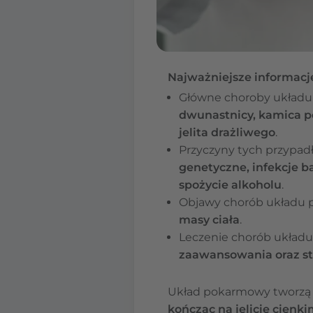
Najważniejsze informacj
Główne choroby układ
dwunastnicy, kamica pę
jelita drażliwego
.
Przyczyny tych przypad
genetyczne, infekcje b
spożycie alkoholu
.
Objawy chorób układu 
masy ciała
.
Leczenie chorób układu
zaawansowania oraz st
Układ pokarmowy tworzą 
kończąc na jelicie cienk