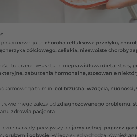
e:
u pokarmowego to
choroba refluksowa przełyku, choro
cherzyka żółciowego, celiakia, nieswoiste choroby zapa
łości to przede wszystkim
nieprawidłowa dieta, stres, 
akteryjne, zaburzenia hormonalne, stosowanie niektó
pokarmowego to m.in.
ból brzucha, wzdęcia, nudności,
 trawiennego zależy od
zdiagnozowanego problemu, st
anu zdrowia pacjenta
.
liczne narządy, począwszy od
jamy ustnej, poprzez gardł
im, grubym i odbycie
. W jego skład wchodzą również gru