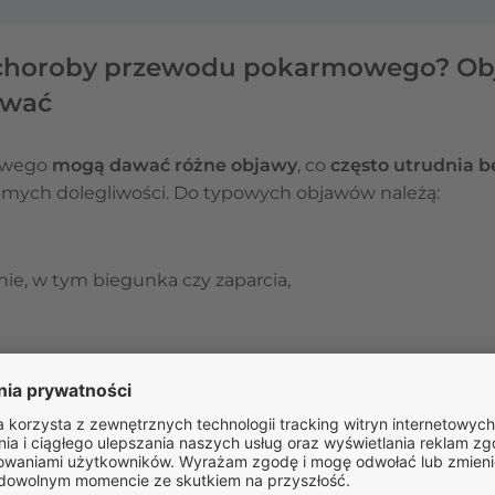
choroby przewodu pokarmowego? Obj
ować
owego
mogą dawać różne objawy
, co
często utrudnia 
mych dolegliwości. Do typowych objawów należą:
ie, w tym biegunka czy zaparcia,
owinny wzbudzić szczególny niepokój, znajdują się
kr
 się krwistymi wypróżnieniami, wymiotami z krwią 