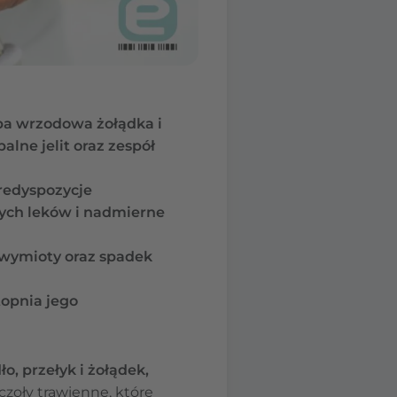
ba wrzodowa żołądka i
lne jelit oraz zespół
predyspozycje
rych leków i nadmierne
 wymioty oraz spadek
opnia jego
o, przełyk i żołądek,
czoły trawienne,
które