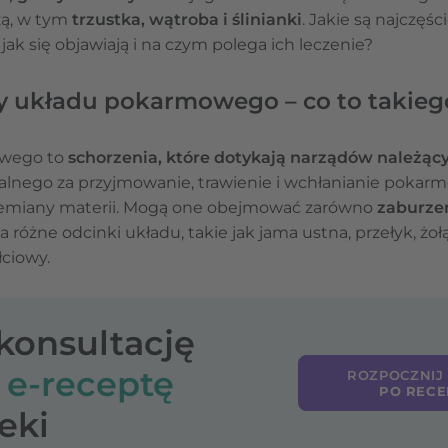
zą, w tym
trzustka, wątroba i ślinianki
. Jakie są najczę
 się objawiają i na czym polega ich leczenie?
y układu pokarmowego – co to takieg
owego to
schorzenia, które dotykają narządów należąc
alnego za przyjmowanie, trawienie i wchłanianie pokar
emiany materii. Mogą one obejmować zarówno
zaburzen
a różne odcinki układu, takie jak jama ustna, przełyk, żołą
łciowy.
-konsultację
o
e-receptę
ROZPOCZNIJ
PO RECE
eki