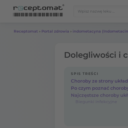
Przejdź do treści
Szukaj:
Receptomat
»
Portal zdrowia
»
indometacyna (Indometaci
Dolegliwości i
SPIS TREŚCI
Choroby ze strony ukła
Najczęstsze choroby u
Biegunki infekcyjne