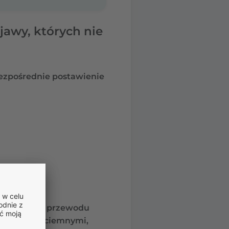
awy, których nie
bezpośrednie postawienie
wawienia z przewodu
lub bardzo ciemnymi,