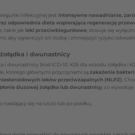
biegunki infekcyjnej jest
intensywne nawadnianie, zaró
 oraz odpowiednia dieta wspierająca regenerację pr
, takie jak
leki przeciwbiegunkowe
, stosuje się wyłącz
, aby ograniczyć ich liczbę i zmniejszyć ryzyko odwodn
żołądka i dwunastnicy
 i dwunastnicy (kod ICD-10: K25 dla wrzodu żołądka i K
ie, którego głównymi przyczynami są
zakażenie bakter
niesteroidowych leków przeciwzapalnych (NLPZ)
. Cho
łonie śluzowej żołądka lub dwunastnicy
, co wywołuje
 nasilający się na czczo lub po posiłku,
dowa może prowadzić do poważnych powikłań, takich j