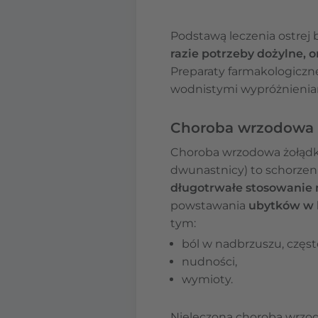
Podstawą leczenia ostrej 
razie potrzeby dożylne,
Preparaty farmakologiczne
wodnistymi wypróżnieniami
Choroba wrzodowa 
Choroba wrzodowa żołądka
dwunastnicy) to schorzen
długotrwałe stosowanie 
powstawania
ubytków w b
tym:
ból w nadbrzuszu, często
nudności,
wymioty.
Nieleczona choroba wrzo