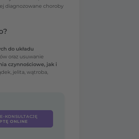
ściej diagnozowane choroby
o?
ych do układu
mów oraz usuwanie
ia czynnościowe, jak i
dek, jelita, wątroba,
 E-KONSULTACJĘ
PTĘ ONLINE