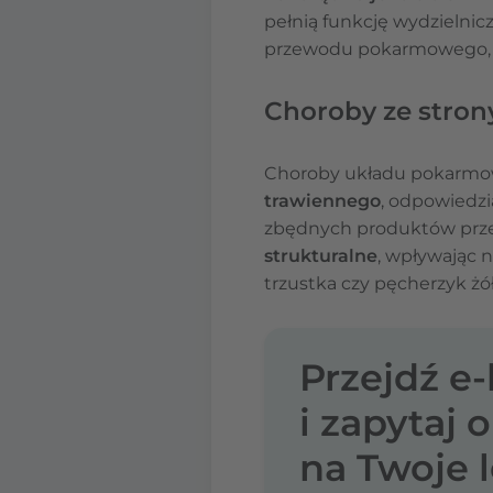
pełnią funkcję wydzielnic
przewodu pokarmowego, jak
Choroby ze stron
Choroby układu pokarm
trawiennego
, odpowiedzi
zbędnych produktów prz
strukturalne
, wpływając n
trzustka czy pęcherzyk żó
Przejdź e
i zapytaj 
na Twoje l