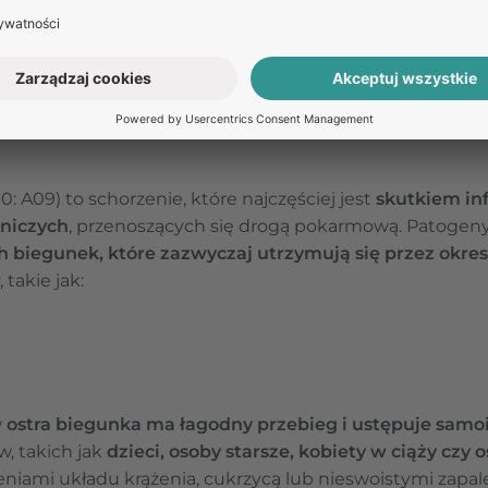
rmujące są również
nieoczekiwana utrata masy ciała, g
nie gazów i stolca
, które mogą współwystępować z nu
roby układu pokarmowego
: A09) to schorzenie, które najczęściej jest
skutkiem in
tniczych
, przenoszących się drogą pokarmową. Patogen
 biegunek, które zazwyczaj utrzymują się przez okres
takie jak:
w
ostra biegunka ma łagodny przebieg i ustępuje samoi
, takich jak
dzieci, osoby starsze, kobiety w ciąży czy
eniami układu krążenia, cukrzycą lub nieswoistymi zapale