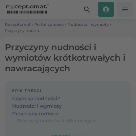
Przejdź do treści
Receptomat
»
Portal zdrowia
»
Nudności i wymioty
»
Przyczyny nudności i wymiotów krótkotrwałych i nawracających
Przyczyny nudności i
wymiotów krótkotrwałych i
nawracających
SPIS TREŚCI
Czym są nudności?
Nudności i wymioty
Przyczyny mdłości
Przyczyny nudności krótkotrwałych: