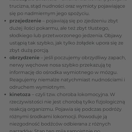
trucizna, stąd nudności oraz wymioty pojawiające
się po nadmiernym jego spożyciu.
przejedzenie
– pojawiają się po zjedzeniu zbyt
dużej ilości pokarmu, ale też zbyt tłustego,
słodkiego lub przetworzonego jedzenia. Objawy
ustąpią tak szybko, jak tylko żołądek upora się ze
zbyt dużą porcją.
obrzydzenie
– jeśli poczujemy obrzydliwy zapach,
nerwy węchowe nosa szybko przekazują tę
informację do ośrodka wymiotnego w mózgu.
Reagujemy niemalże natychmiast nudnościami i
odruchem wymiotnym.
kinetoza
– czyli tzw. choroba lokomocyjna. W
rzeczywistości nie jest chorobą tylko fizjologiczną
reakcją organizmu. Pojawia się podczas podróży
różnymi środkami lokomocji. Powoduje ją
niezgodność bodźców odbierana z różnych
narządów. Stan ten mija samoistnie po