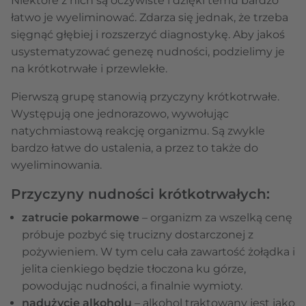
Niektóre z nich są oczywiste i dzięki temu bardzo
łatwo je wyeliminować. Zdarza się jednak, że trzeba
sięgnąć głębiej i rozszerzyć diagnostykę. Aby jakoś
usystematyzować genezę nudności, podzielimy je
na krótkotrwałe i przewlekłe.
Pierwszą grupę stanowią przyczyny krótkotrwałe.
Występują one jednorazowo, wywołując
natychmiastową reakcję organizmu. Są zwykle
bardzo łatwe do ustalenia, a przez to także do
wyeliminowania.
Przyczyny nudności krótkotrwałych:
zatrucie pokarmowe
– organizm za wszelką cenę
próbuje pozbyć się trucizny dostarczonej z
pożywieniem. W tym celu cała zawartość żołądka i
jelita cienkiego będzie tłoczona ku górze,
powodując nudności, a finalnie wymioty.
nadużycie alkoholu
– alkohol traktowany jest jako