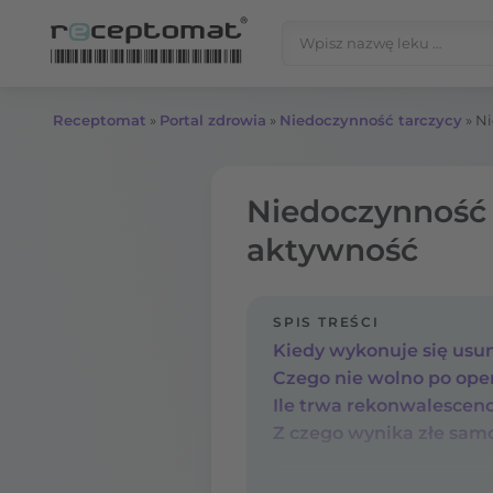
Przejdź do treści
Szukaj:
Receptomat
»
Portal zdrowia
»
Niedoczynność tarczycy
»
Ni
Niedoczynność p
aktywność
SPIS TREŚCI
Kiedy wykonuje się usun
Czego nie wolno po oper