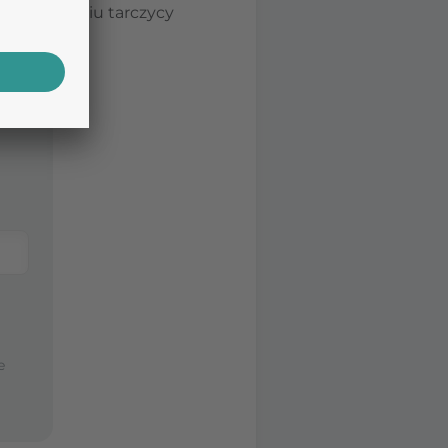
 po usunięciu tarczycy
.
e