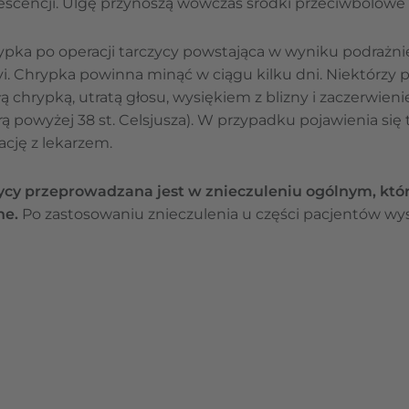
escencji. Ulgę przynoszą wówczas środki przeciwbólowe 
rypka po operacji tarczycy powstająca w wyniku podrażn
i. Chrypka powinna minąć w ciągu kilku dni. Niektórzy 
łą chrypką, utratą głosu, wysiękiem z blizny i zaczerwien
rą powyżej 38 st. Celsjusza). W przypadku pojawienia się
ację z lekarzem.
zycy przeprowadzana jest w znieczuleniu ogólnym, k
ne.
Po zastosowaniu znieczulenia u części pacjentów wys