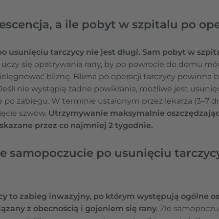
escencja, a ile pobyt w szpitalu po ope
o usunięciu tarczycy nie jest długi. Sam pobyt w szpit
 uczy się opatrywania rany, by po powrocie do domu mó
elęgnować bliznę. Blizna po operacji tarczycy powinna
śli nie wystąpią żadne powikłania, możliwe jest usunięc
e po zabiegu. W terminie ustalonym przez lekarza (3–7 
djęcie szwów.
Utrzymywanie maksymalnie oszczędzające
wskazane przez co najmniej 2 tygodnie.
łe samopoczucie po usunięciu tarczyc
cy to zabieg inwazyjny, po którym występują ogólne os
ązany z obecnością i gojeniem się rany.
Złe samopoczu