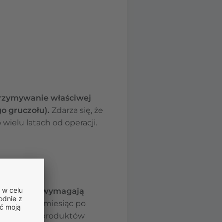
utrzymywanie właściwej
go gruczołu).
Zdarza się, że
wielu latach od operacji.
ości, które wymagają
enia.
Przez miesiąc po
ży też jeść produktów