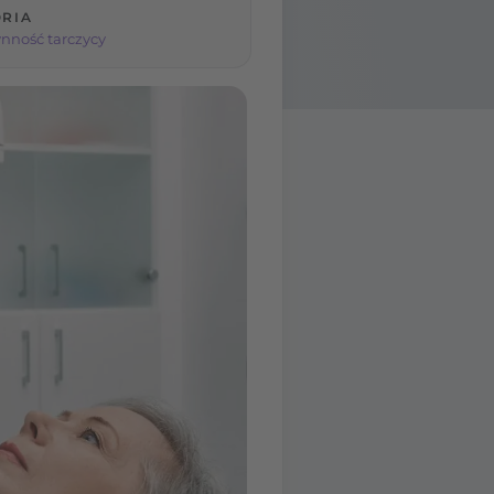
RIA
nność tarczycy