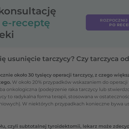
-konsultację
o
e-receptę
ROZPOCZNIJ
PO RECE
eki
ę usunięcie tarczycy? Czy tarczyca od
cznie około 30 tysięcy operacji tarczycy, z czego więk
tego.
W około 20% przypadków wskazaniem do operacji w
oba onkologiczna (podejrzenie raka tarczycy lub stwierdz
cy to radykalna forma terapii, stosowana w ostateczności
iowych). W niektórych przypadkach konieczne bywa usu
łu, czyli subtotalnej tyroidektomii, lekarz może zdecy