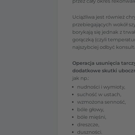
przez cały okres rekonwal
Uciążliwa jest również ch
przebiegających wokół szy
borykają się jednak z trwa
gorączką (czyli temperatu
najszybciej odbyć konsult
Operacja usunięcia tarc
dodatkowe skutki ubocz
jak np.:
nudności i wymioty,
suchość w ustach,
wzmożona senność,
bóle głowy,
bóle mięśni,
dreszcze,
duszności.