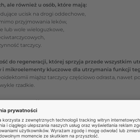
, ale również u osób, które mają:
dujące ucisk na drogi oddechowe,
 mimo przyjmowania leków,
e lub wole wieloguzkowe,
zeciwtarczycowych,
ynność tarczycy.
ść do regeneracji, której sprzyja przede wszystkim 
y i mikroelementy kluczowe dla utrzymania funkcji te
eoidektomii miąższ tarczycy częściowo odrasta, nawet po 
zwykle rzadkie.
po operacji tarczycy?
rczycy przez kilka tygodni nie wolno wykonywać czynn
o. Grozi to rozejściem się rany i wystąpieniem krwawi
ałtownych ruchów szyi. Minimum przez tydzień nie nale