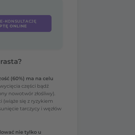
 E-KONSULTACJĘ
PTĘ ONLINE
rasta?
szość (60%) ma na celu
ycięcia części bądź
ony nowotwór złośliwy).
 (wiąże się z ryzykiem
nięcie tarczycy i węzłów
dować nie tylko u