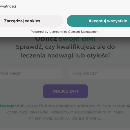
trzymywanie diety płynnej. Poza tym przez okres do roku
a następnie blizny przed działaniem promieni słonecznych
Oblicz
swoje BMI
Sprawdź, czy kwalifikujesz się do
leczenia nadwagi lub otyłości
OBLICZ BMI
Uwaga:
Kalkulator BMI ma charakter orientacyjny i nie zastępuj
konsultacji lekarskiej. Wskaźnik nie uwzględnia m.in. masy
mięśniowej, budowy ciała ani wieku.