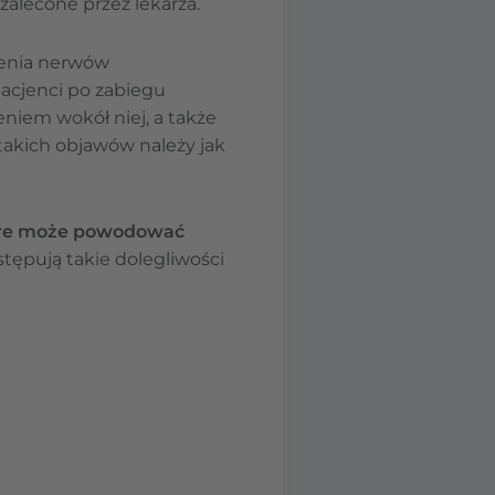
zalecone przez lekarza.
ienia nerwów
pacjenci po zabiegu
ieniem wokół niej, a także
 takich objawów należy jak
tóre może powodować
tępują takie dolegliwości