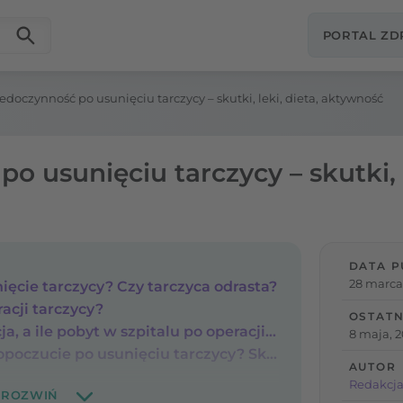
PORTAL Z
edoczynność po usunięciu tarczycy – skutki, leki, dieta, aktywność
o usunięciu tarczycy – skutki, l
DATA P
28 marca
ięcie tarczycy? Czy tarczyca odrasta?
acji tarczycy?
OSTATN
Ile trwa rekonwalescencja, a ile pobyt w szpitalu po operacji tarczycy?
8 maja, 
Z czego wynika złe samopoczucie po usunięciu tarczycy? Skutki wycięcia tarczycy
AUTOR
Redakcja