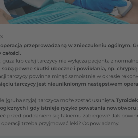
e:
st operacją przeprowadzaną w znieczuleniu ogólnym. 
 całości.
, guza lub całej tarczycy nie wyłącza pacjenta z normalne
 sobą pewne skutki uboczne i powikłania, np. chrypkę 
cji tarczycy powinna minąć samoistnie w okresie rekonw
ięciu tarczycy jest nieuniknionym następstwem operac
le (gruba szyja), tarczyca może zostać usunięta.
Tyroide
logicznych i gdy istnieje ryzyko powstania nowotworu
ieć przed poddaniem się takiemu zabiegowi? Jak powin
o operacji trzeba przyjmować leki? Odpowiadamy.