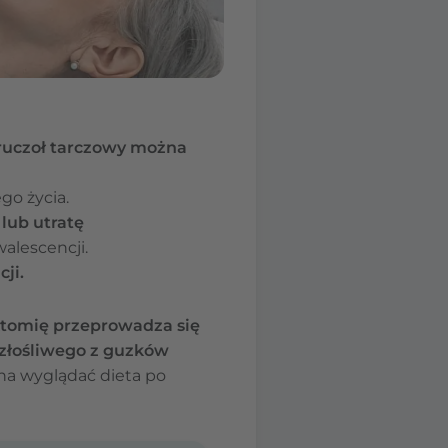
Gruczoł tarczowy można
go życia.
lub utratę
alescencji.
ji.
ktomię przeprowadza się
 złośliwego z guzków
na wyglądać dieta po