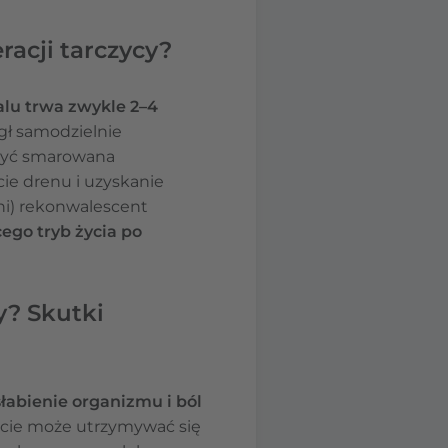
racji tarczycy?
alu trwa zwykle 2–4
gł samodzielnie
 być smarowana
ie drenu i uzyskanie
dni) rekonwalescent
go tryb życia po
y? Skutki
łabienie organizmu i ból
cie może utrzymywać się