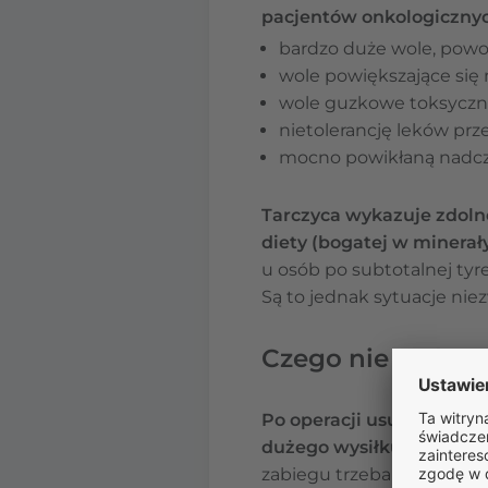
pacjentów onkologicznych
bardzo duże wole, powo
wole powiększające się
wole guzkowe toksyczn
nietolerancję leków pr
mocno powikłaną nadcz
Tarczyca wykazuje zdolno
diety (bogatej w minerał
u osób po subtotalnej tyr
Są to jednak sytuacje nie
Czego nie wolno 
Po operacji usunięcia ta
dużego wysiłku fizyczneg
zabiegu trzeba unikać gw