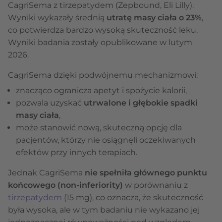
CagriSema z tirzepatydem (Zepbound, Eli Lilly).
Wyniki wykazały średnią
utratę masy ciała o 23%
,
co potwierdza bardzo wysoką skuteczność leku.
Wyniki badania zostały opublikowane w lutym
2026.
CagriSema dzięki podwójnemu mechanizmowi:
znacząco ogranicza apetyt i spożycie kalorii,
pozwala uzyskać
utrwalone i głębokie spadki
masy ciała
,
może stanowić nową, skuteczną opcję dla
pacjentów, którzy nie osiągnęli oczekiwanych
efektów przy innych terapiach.
Jednak CagriSema
nie spełniła głównego punktu
końcowego (non-inferiority)
w porównaniu z
tirzepatydem
(15 mg), co oznacza, że skuteczność
była wysoka, ale w tym badaniu nie wykazano jej