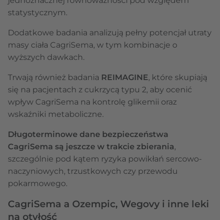
jednoznacznej równoważności pod względem
statystycznym.
Dodatkowe badania analizują pełny potencjał utraty
masy ciała CagriSema, w tym kombinacje o
wyższych dawkach.
Trwają również badania
REIMAGINE
, które skupiają
się na pacjentach z cukrzycą typu 2, aby ocenić
wpływ CagriSema na kontrolę glikemii oraz
wskaźniki metaboliczne.
Długoterminowe dane bezpieczeństwa
CagriSema są jeszcze w trakcie zbierania
,
szczególnie pod kątem ryzyka powikłań sercowo-
naczyniowych, trzustkowych czy przewodu
pokarmowego.
CagriSema a Ozempic, Wegovy i inne leki
na otyłość