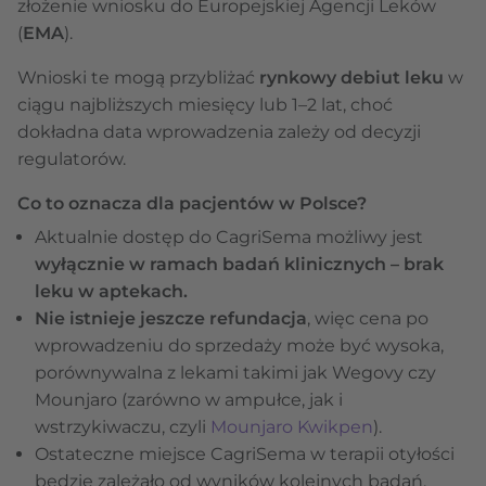
złożenie wniosku do Europejskiej Agencji Leków
(
EMA
).
Wnioski te mogą przybliżać
rynkowy debiut leku
w
ciągu najbliższych miesięcy lub 1–2 lat, choć
dokładna data wprowadzenia zależy od decyzji
regulatorów.
Co to oznacza dla pacjentów w Polsce?
Aktualnie dostęp do CagriSema możliwy jest
wyłącznie w ramach
badań klinicznych – brak
leku w aptekach.
Nie istnieje jeszcze refundacja
, więc cena po
wprowadzeniu do sprzedaży może być wysoka,
porównywalna z lekami takimi jak Wegovy czy
Mounjaro (zarówno w ampułce, jak i
wstrzykiwaczu, czyli
Mounjaro Kwikpen
).
Ostateczne miejsce CagriSema w terapii otyłości
będzie zależało od wyników kolejnych badań,