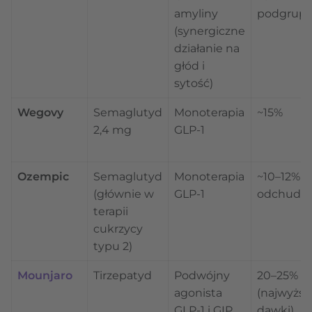
amyliny
podgrupa
(synergiczne
działanie na
głód i
sytość)
Wegovy
Semaglutyd
Monoterapia
~15%
2,4 mg
GLP-1
Ozempic
Semaglutyd
Monoterapia
~10–12% 
(głównie w
GLP-1
odchudza
terapii
cukrzycy
typu 2)
Mounjaro
Tirzepatyd
Podwójny
20–25%
agonista
(najwyższ
GLP-1 i GIP
dawki)