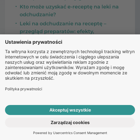
Kto może uzyskać e-receptę na leki na
odchudzanie?
Leki na odchudzanie na receptę –
przegląd preparatów: efekty,
skuteczność, skutki uboczne
Jaki specjalista może pomóc w leczeniu
otyłości online? Do kogo się zwrócić?
Jak działa retatrutyd? Czy ten nowy lek
na otyłość i cukrzycę będzie przełomem?
ROZPOCZNIJ E-KONSULTACJĘ
PO RECEPTĘ ONLINE