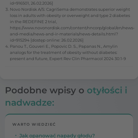
id=916501, 26.02.2026]
Novo Nordisk A/S: CagriSema demonstrates superior weight
loss in adults with obesity or overweight and type 2 diabetes
in the REDEFINE 2 trial,
https://www.novonordisk.com/content/nncorp/global/en/news-
and-media/news-and-ir-materials/news-details.html?
id=915294 [dostęp online: 26.02.2026]
Panou T., Gouveri E., Popovic D. S., Papanas N., Amylin
analogs for the treatment of obesity without diabetes:
present and future, Expert Rev Clin Pharmacol 2024 30:1-9
Podobne wpisy o
otyłości i
nadwadze:
WARTO WIEDZIEĆ
Jak opanować napady głodu?