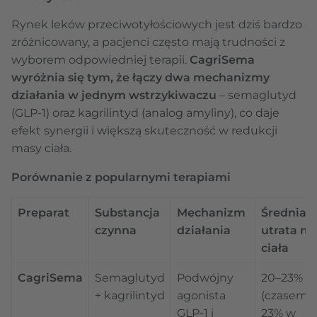
Rynek leków przeciwotyłościowych jest dziś bardzo
zróżnicowany, a pacjenci często mają trudności z
wyborem odpowiedniej terapii.
CagriSema
wyróżnia się tym, że łączy dwa mechanizmy
działania w jednym wstrzykiwaczu
– semaglutyd
(GLP-1) oraz kagrilintyd (analog amyliny), co daje
efekt synergii i większą skuteczność w redukcji
masy ciała.
Porównanie z popularnymi terapiami
Preparat
Substancja
Mechanizm
Średnia
czynna
działania
utrata m
ciała
CagriSema
Semaglutyd
Podwójny
20–23%
+ kagrilintyd
agonista
(czasem 
GLP-1 i
23% w