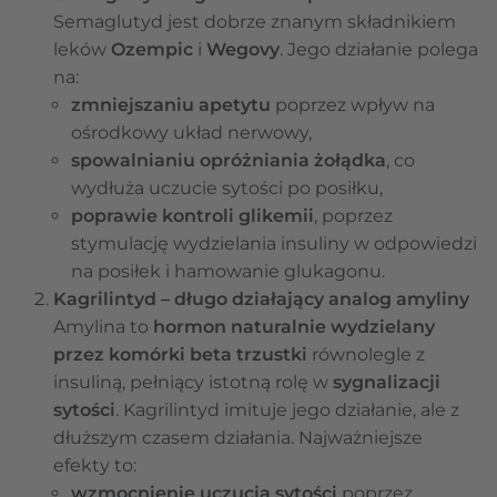
Semaglutyd jest dobrze znanym składnikiem
leków
Ozempic
i
Wegovy
. Jego działanie polega
na:
zmniejszaniu apetytu
poprzez wpływ na
ośrodkowy układ nerwowy,
spowalnianiu opróżniania żołądka
, co
wydłuża uczucie sytości po posiłku,
poprawie kontroli glikemii
, poprzez
stymulację wydzielania insuliny w odpowiedzi
na posiłek i hamowanie glukagonu.
Kagrilintyd – długo działający analog amyliny
Amylina to
hormon naturalnie wydzielany
przez komórki beta trzustki
równolegle z
insuliną, pełniący istotną rolę w
sygnalizacji
sytości
. Kagrilintyd imituje jego działanie, ale z
dłuższym czasem działania. Najważniejsze
efekty to:
wzmocnienie uczucia sytości
poprzez