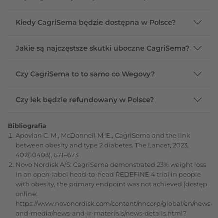
Kiedy CagriSema będzie dostępna w Polsce?
Jakie są najczęstsze skutki uboczne CagriSema?
Czy CagriSema to to samo co Wegovy?
Czy lek będzie refundowany w Polsce?
Bibliografia
Apovian C. M., McDonnell M. E., CagriSema and the link
between obesity and type 2 diabetes. The Lancet, 2023,
402(10403), 671–673
Novo Nordisk A/S: CagriSema demonstrated 23% weight loss
in an open-label head-to-head REDEFINE 4 trial in people
with obesity, the primary endpoint was not achieved [dostęp
online:
https://www.novonordisk.com/content/nncorp/global/en/news-
and-media/news-and-ir-materials/news-details.html?