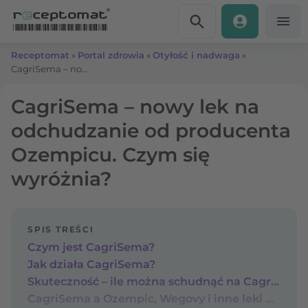
Przejdź do treści
Receptomat
»
Portal zdrowia
»
Otyłość i nadwaga
»
CagriSema – nowy lek na odchudzanie od producenta Ozempicu. Czym się wyróżnia?
CagriSema – nowy lek na
odchudzanie od producenta
Ozempicu. Czym się
wyróżnia?
SPIS TREŚCI
Czym jest CagriSema?
Jak działa CagriSema?
Skuteczność – ile można schudnąć na CagriSema?
CagriSema a Ozempic, Wegovy i inne leki na otyłość