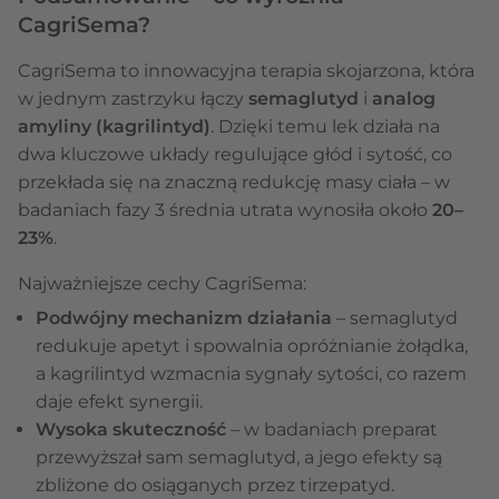
CagriSema?
CagriSema to innowacyjna terapia skojarzona, która
w jednym zastrzyku łączy
semaglutyd
i
analog
amyliny (kagrilintyd)
. Dzięki temu lek działa na
dwa kluczowe układy regulujące głód i sytość, co
przekłada się na znaczną redukcję masy ciała – w
badaniach fazy 3 średnia utrata wynosiła około
20–
23%
.
Najważniejsze cechy CagriSema:
Podwójny mechanizm działania
– semaglutyd
redukuje apetyt i spowalnia opróżnianie żołądka,
a kagrilintyd wzmacnia sygnały sytości, co razem
daje efekt synergii.
Wysoka skuteczność
– w badaniach preparat
przewyższał sam semaglutyd, a jego efekty są
zbliżone do osiąganych przez tirzepatyd.