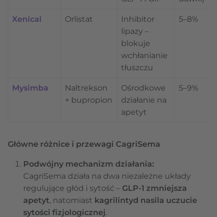
Xenical
Orlistat
Inhibitor
5–8%
lipazy –
blokuje
wchłanianie
tłuszczu
Mysimba
Naltrekson
Ośrodkowe
5–9%
+ bupropion
działanie na
apetyt
Główne różnice i przewagi CagriSema
Podwójny mechanizm działania:
CagriSema działa na dwa niezależne układy
regulujące głód i sytość –
GLP-1 zmniejsza
apetyt
, natomiast
kagrilintyd nasila uczucie
sytości fizjologicznej
.