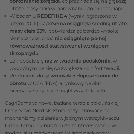
opróżnianie żołądka
, co przekłada się na głębszą
utratę masy ciała w porównaniu do monoterapii.
W badaniu
REDEFINE 4
(wyniki ogłoszone w
lutym 2026)
CagriSema
osiągnęła średnią utratę
masy ciała
23%
, potwierdzając bardzo wysoką
skuteczność, choć
nie osiągnięto pełnej
równoważności statystycznej względem
tirzepatydu
.
Lek podaje się
raz w tygodniu podskórnie
, w
wygodnym penie, co zwiększa komfort terapii.
Producent złożył
wniosek o dopuszczenie do
obrotu
w USA (FDA), a rynkowy debiut
przewidywany jest w najbliższych latach.
CagriSema to nowa, badana terapia od duńskiej
firmy Novo Nordisk, która łączy innowacyjne
mechanizmy działania w jednym wstrzykiwaczu.
Dzięki temu lek budzi duże zainteresowanie w
środowisku medycznym i wśród pacjentów