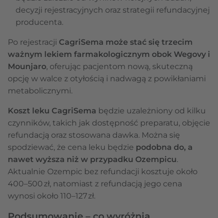
decyzji rejestracyjnych oraz strategii refundacyjnej
producenta.
Po rejestracji
CagriSema może stać się trzecim
ważnym lekiem farmakologicznym obok Wegovy i
Mounjaro
, oferując pacjentom nową, skuteczną
opcję w walce z otyłością i nadwagą z powikłaniami
metabolicznymi.
Koszt leku CagriSema
będzie uzależniony od kilku
czynników, takich jak dostępność preparatu, objęcie
refundacją oraz stosowana dawka. Można się
spodziewać, że cena leku będzie
podobna do, a
nawet wyższa niż w przypadku Ozempicu
.
Aktualnie Ozempic bez refundacji kosztuje około
400–500 zł, natomiast z refundacją jego cena
wynosi około 110–127 zł.
Podsumowanie – co wyróżnia