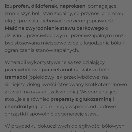
ibuprofen, diklofenak, naproksen
, pomagające
zmniejszyć ból i stan zapalny, co przynosi choremu
ulgę i pozwala zachować codzienną sprawność.
Maść na zwyrodnienie stawu barkowego
o
działaniu przeciwbólowym i przeciwzapalnym może
być stosowana miejscowo w celu łagodzenia bólu i
ograniczenia stanów zapalnych.
W terapii wykorzystywane są też działający
przeciwbólowo
paracetamol
na słabsze bóle i
tramadol
(opioidowy lek przeciwbólowe) na
silniejsze dolegliwości (stosowany krótkoterminowo
z uwagi na ryzyko uzależnienia). Wspomagająco
stosuje się również
preparaty z glukozaminą i
chondroityną
, które mogą wspierać odbudowę
chrząstki i spowolnić degenerację stawu.
W przypadku dokuczliwych dolegliwości bólowych