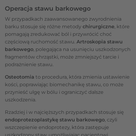
Operacja stawu barkowego
W przypadkach zaawansowanego zwyrodnienia
barku stosuje się różne metody
chirurgiczne
, które
pomagają zredukować ból i przywrócić choć
częściową ruchomość stawu.
Artroskopia stawu
barkowego
, polegająca na usunięciu uszkodzonych
fragmentów chrząstki, może zmniejszyć tarcie i
podrażnienie stawu.
Osteotomia
to procedura, która zmienia ustawienie
kości, poprawiając biomechanikę stawu, co może
przynieść ulgę w bólu i ograniczyć dalsze
uszkodzenia.
Rzadziej i w najcięższych przypadkach stosuje się
endoprotezoplastykę stawu barkowego
, czyli
wszczepienie endoprotezy, która zastępuje
uszkodzony staw, umożliwiając pacjentowi