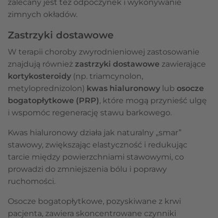
zalecany jest też odpoczynek i wykonywanie
zimnych okładów.
Zastrzyki dostawowe
W terapii choroby zwyrodnieniowej zastosowanie
znajdują również
zastrzyki dostawowe
zawierające
kortykosteroidy
(np. triamcynolon,
metyloprednizolon)
kwas hialuronowy
lub
osocze
bogatopłytkowe (PRP)
, które mogą przynieść ulgę
i wspomóc regenerację stawu barkowego.
Kwas hialuronowy działa jak naturalny „smar”
stawowy, zwiększając elastyczność i redukując
tarcie między powierzchniami stawowymi, co
prowadzi do zmniejszenia bólu i poprawy
ruchomości.
Osocze bogatopłytkowe, pozyskiwane z krwi
pacjenta, zawiera skoncentrowane czynniki