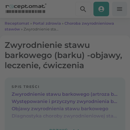
Przejdź do treści
Receptomat
»
Portal zdrowia
»
Choroba zwyrodnieniowa
stawów
»
Zwyrodnienie stawu barkowego (barku) -objawy, leczenie, ćwiczenia
Zwyrodnienie stawu
barkowego (barku) -objawy,
leczenie, ćwiczenia
SPIS TREŚCI
Zwyrodnienie stawu barkowego (artroza barku)
Występowanie i przyczyny zwyrodnienia barku
Objawy zwyrodnienia stawu barkowego
Diagnostyka choroby zwyrodnieniowej stawów barkowych – badania