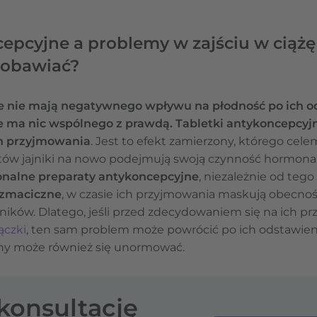
epcyjne a problemy w zajściu w ciążę 
o obawiać?
e nie mają negatywnego wpływu na płodność po ich od
ie ma nic wspólnego z prawdą. Tabletki antykoncepcy
ch przyjmowania
. Jest to efekt zamierzony, którego celem
tów jajniki na nowo podejmują swoją czynność hormonal
nalne preparaty antykoncepcyjne
, niezależnie od tego 
rzmaciczne
, w czasie ich przyjmowania maskują obecno
ników. Dlatego, jeśli przed zdecydowaniem się na ich p
ączki
, ten sam problem może powrócić po ich odstawien
jny może również się unormować.
-konsultację