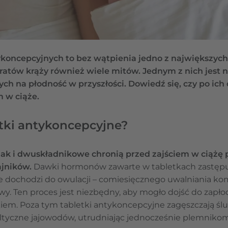
ykoncepcyjnych to bez wątpienia jedno z największyc
ratów krąży również wiele mitów. Jednym z nich jest
ch na płodność w przyszłości. Dowiedź się, czy po ic
 w ciąże.
etki antykoncepcyjne?
 jak i dwuskładnikowe chronią przed zajściem w ciąż
ajników.
Dawki hormonów zawarte w tabletkach zastępu
nie dochodzi do owulacji – comiesięcznego uwalniania kom
wy. Ten proces jest niezbędny, aby mogło dojść do zapłod
iem. Poza tym tabletki antykoncepcyjne zagęszczają ślu
altyczne jajowodów, utrudniając jednocześnie plemnikom