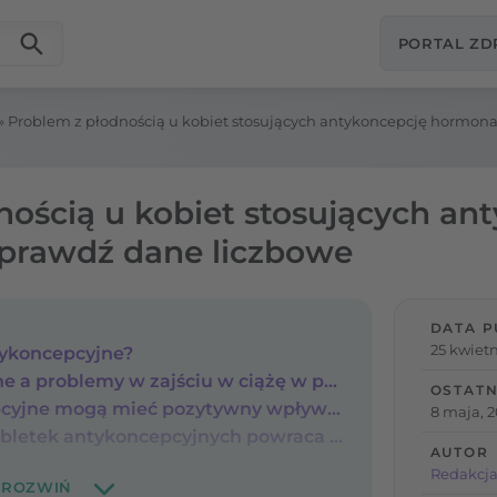
PORTAL Z
»
Problem z płodnością u kobiet stosujących antykoncepcję hormona
nością u kobiet stosujących an
prawdź dane liczbowe
DATA P
25 kwietn
ntykoncepcyjne?
Tabletki antykoncepcyjne a problemy w zajściu w ciążę w przyszłości – czy jest się czego obawiać?
OSTATN
Czy tabletki antykoncepcyjne mogą mieć pozytywny wpływ na płodność w przyszłości?
8 maja, 
Kiedy po odstawieniu tabletek antykoncepcyjnych powraca miesiączka?
AUTOR
Redakcja