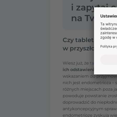
i zapytaj 
na Twoje l
Czy tabletki an
w przyszłości?
Wiesz już, że
tabletki ant
ich odstawieniu. Co cie
wskazaniem do przyjmowan
nich jest endometrioza – 
różnych miejscach poza j
powoduje powstanie zrost
doprowadzić do niepłodn
antykoncepcyjnym sprawia
endometriozę zyskują wię