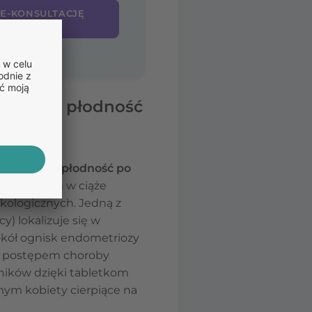
 E-KONSULTACJĘ
PTĘ ONLINE
pływ na płodność
wpływu na płodność po
ed zajściem w ciąże
kologicznych. Jedną z
) lokalizuje się w
okół ognisk endometriozy
 z postępem choroby
ników dzięki tabletkom
ym kobiety cierpiące na