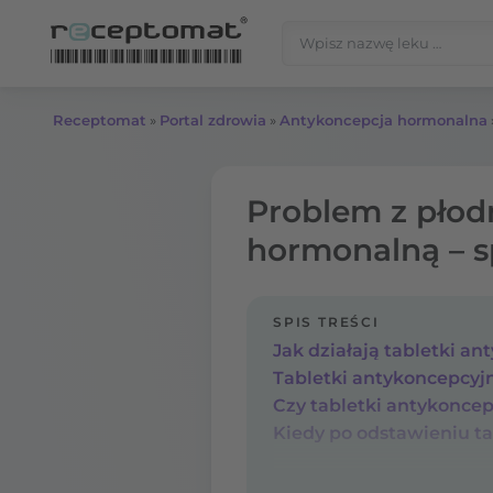
Przejdź do treści
Szukaj:
Receptomat
»
Portal zdrowia
»
Antykoncepcja hormonalna
Problem z płod
hormonalną – s
SPIS TREŚCI
Jak działają tabletki a