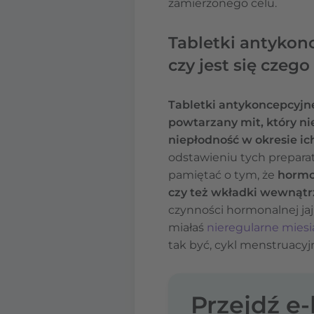
zamierzonego celu.
Tabletki antykonc
czy jest się czeg
Tabletki antykoncepcyjn
powtarzany mit, który n
niepłodność w okresie i
odstawieniu tych prepara
pamiętać o tym, że
hormo
czy też wkładki wewnąt
czynności hormonalnej jaj
miałaś
nieregularne miesi
tak być, cykl menstruacy
Przejdź e