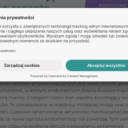
o
e-receptę
ROZPOCZNIJ
PO RECE
eki
tykoncepcyjne mogą mieć pozytywny w
ykoncepcyjne
(np.
Atywia Daily
)
nie mają negatywnego 
kawe, mogą wręcz działać pozytywnie.
Poza ochroną prz
ia tabletek antykoncepcyjnych jest wiele chorób gine
schorzenie, w którym endometrium (błona śluzowa macicy
amą macicy. Z biegiem czasu stan zapalny powstający w
ów. Te zlokalizowane w miednicy mniejszej mogą wraz
ości. Czasowe zahamowanie aktywności hormonalnej jaj
, że nowe ogniska endometriozy nie powstają. Tym sam
cej czasu na podjęcie decyzji o posiadaniu potomstwa.