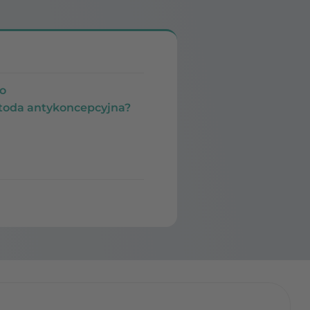
wo
etoda antykoncepcyjna?