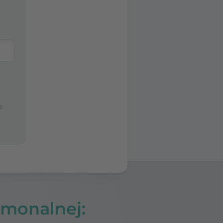
e
rmonalnej: