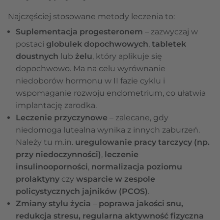
Najczęściej stosowane metody leczenia to:
Suplementacja progesteronem
– zazwyczaj w
postaci
globulek dopochwowych
,
tabletek
doustnych
lub
żelu
, który aplikuje się
dopochwowo. Ma na celu wyrównanie
niedoborów hormonu w II fazie cyklu i
wspomaganie rozwoju endometrium, co ułatwia
implantację zarodka.
Leczenie przyczynowe
– zalecane, gdy
niedomoga lutealna wynika z innych zaburzeń.
Należy tu m.in.
uregulowanie pracy tarczycy (np.
przy niedoczynności)
,
leczenie
insulinooporności
,
normalizacja poziomu
prolaktyny
czy
wsparcie w zespole
policystycznych jajników (PCOS)
.
Zmiany stylu życia
–
poprawa jakości snu,
redukcja stresu, regularna aktywność fizyczna