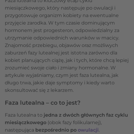
Faza lutealna to kluczowy etap cyklu
miesiączkowego, który następuje po owulacji i
przygotowuje organizm kobiety na ewentualne
przyjęcie zarodka. W tym czasie dominującym
hormonem jest progesteron, odpowiedzialny za
utrzymanie odpowiednich warunków w macicy.
Znajomość przebiegu, objawów oraz możliwych
zaburzeń fazy lutealnej jest istotna zarówno dla
kobiet planujących ciążę, jak i tych, które chcą lepiej
zrozumieć swoje ciało i zmiany hormonalne. W
artykule wyjaśniamy, czym jest faza lutealna, jak
długo trwa, jakie daje symptomy i kiedy warto
skonsultować się z lekarzem.
Faza lutealna – co to jest?
Faza lutealna to
jedna z dwóch głównych faz cyklu
miesiączkowego
(obok fazy folikularnej),
następująca
bezpośrednio po
owulacji
.