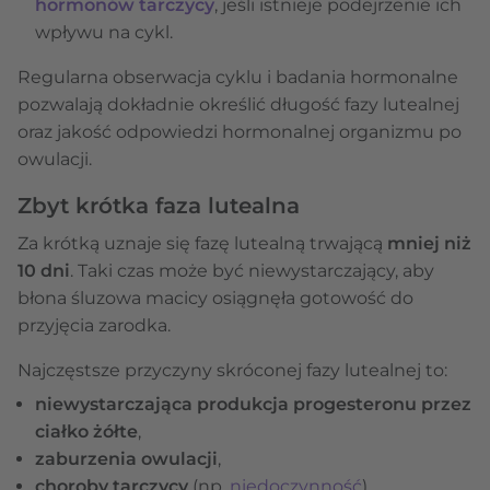
hormonów tarczycy
, jeśli istnieje podejrzenie ich
wpływu na cykl.
Regularna obserwacja cyklu i badania hormonalne
pozwalają dokładnie określić długość fazy lutealnej
oraz jakość odpowiedzi hormonalnej organizmu po
owulacji.
Zbyt krótka faza lutealna
Za krótką uznaje się fazę lutealną trwającą
mniej niż
10 dni
. Taki czas może być niewystarczający, aby
błona śluzowa macicy osiągnęła gotowość do
przyjęcia zarodka.
Najczęstsze przyczyny skróconej fazy lutealnej to:
niewystarczająca produkcja progesteronu przez
ciałko żółte
,
zaburzenia owulacji
,
choroby tarczycy
(np.
niedoczynność
),