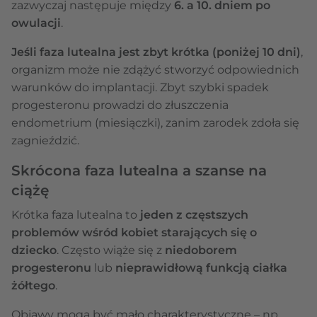
zazwyczaj następuje między
6. a 10. dniem po
owulacji
.
Jeśli faza lutealna jest zbyt krótka (poniżej 10 dni)
,
organizm może nie zdążyć stworzyć odpowiednich
warunków do implantacji. Zbyt szybki spadek
progesteronu prowadzi do złuszczenia
endometrium (miesiączki), zanim zarodek zdoła się
zagnieździć.
Skrócona faza lutealna a szanse na
ciążę
Krótka faza lutealna to
jeden z częstszych
problemów wśród kobiet starających się o
dziecko
. Często wiąże się z
niedoborem
progesteronu
lub
nieprawidłową funkcją ciałka
żółtego
.
Objawy mogą być mało charakterystyczne – np.