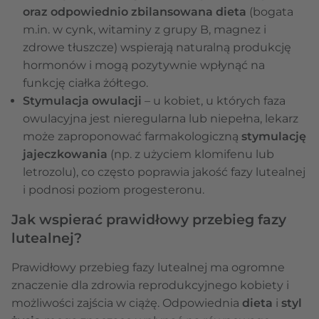
oraz
odpowiednio zbilansowana dieta
(bogata
m.in. w cynk, witaminy z grupy B, magnez i
zdrowe tłuszcze) wspierają naturalną produkcję
hormonów i mogą pozytywnie wpłynąć na
funkcję ciałka żółtego.
Stymulacja owulacji
– u kobiet, u których faza
owulacyjna jest nieregularna lub niepełna, lekarz
może zaproponować farmakologiczną
stymulację
jajeczkowania
(np. z użyciem klomifenu lub
letrozolu), co często poprawia jakość fazy lutealnej
i podnosi poziom progesteronu.
Jak wspierać prawidłowy przebieg fazy
lutealnej?
Prawidłowy przebieg fazy lutealnej ma ogromne
znaczenie dla zdrowia reprodukcyjnego kobiety i
możliwości zajścia w ciążę. Odpowiednia
dieta
i
styl