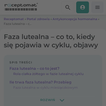
Przejdź do treści
Receptomat
»
Portal zdrowia
»
Antykoncepcja hormonalna
»
Faza lutealna – co to, kiedy się pojawia w cyklu, objawy
Faza lutealna – co to, kiedy
się pojawia w cyklu, objawy
SPIS TREŚCI
Faza lutealna – co to jest?
Rola ciałka żółtego w fazie lutealnej cyklu
Ile trwa faza lutealna? Przebieg
Faza lutealna w cyklu miesiączkowym