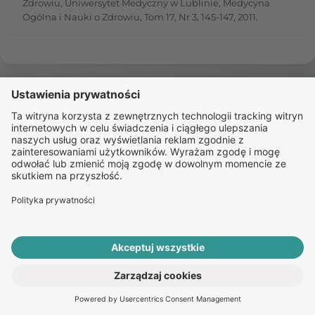
Zdrowiu, Uniwersytet Medyczny w Lublinie, Medycyna
Ogólna i Nauki o Zdrowiu, Tom 17, Nr 3, 145-147, 2011.
Podobne wpisy o
antykoncepcji hormonalnej:
WARTO WIEDZIEĆ
Estrogeny w tabletkach
antykoncepcyjnych – rodzaje, dawki,
bezpieczeństwo
Na czym polega podwiązanie jajowodów
– czy to skuteczna i bezpieczna metoda
ROZPOCZNIJ E-KONSULTACJĘ
antykoncepcyjna?
PO RECEPTĘ ONLINE
Antykoncepcja dla mężczyzn – metody,