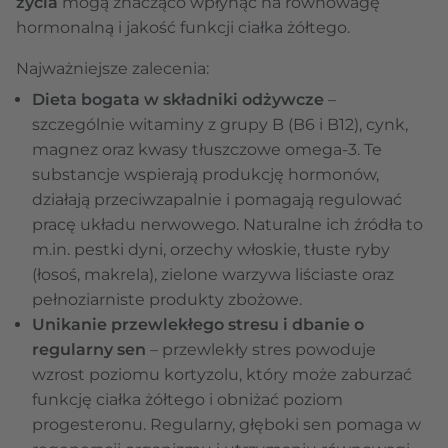
życia
mogą znacząco wpłynąć na równowagę
hormonalną i jakość funkcji ciałka żółtego.
Najważniejsze zalecenia:
Dieta bogata w składniki odżywcze
–
szczególnie witaminy z grupy B (B6 i B12), cynk,
magnez oraz kwasy tłuszczowe omega-3. Te
substancje wspierają produkcję hormonów,
działają przeciwzapalnie i pomagają regulować
pracę układu nerwowego. Naturalne ich źródła to
m.in. pestki dyni, orzechy włoskie, tłuste ryby
(łosoś, makrela), zielone warzywa liściaste oraz
pełnoziarniste produkty zbożowe.
Unikanie przewlekłego stresu i dbanie o
regularny sen
– przewlekły stres powoduje
wzrost poziomu kortyzolu, który może zaburzać
funkcję ciałka żółtego i obniżać poziom
progesteronu. Regularny, głęboki sen pomaga w