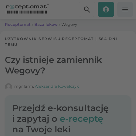
Przejdź do treści
Receptomat
»
Baza leków
»
Wegovy
UŻYTKOWNIK SERWISU RECEPTOMAT
|
584 DNI
TEMU
Czy istnieje zamiennik
Wegovy?
mgr farm.
Aleksandra Kowalczyk
Przejdź e-konsultację
i zapytaj o
e-receptę
na Twoje leki