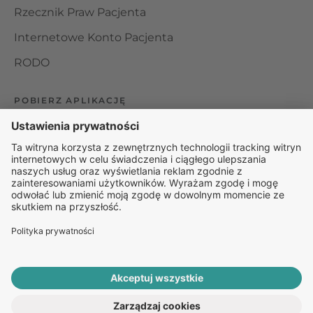
Rzecznik Praw Pacjenta
Internetowe Konto Pacjenta
RODO
POBIERZ APLIKACJĘ
Organizator udzielania świadczeń telemedycznych jest
podmiotem leczniczym w rozumieniu ustawy z dnia 15
kwietnia 2011 roku o działalności leczniczej, wpisanym do
rejestru podmiotów wykonujących działalność leczniczą pod
numerem: 000000229172.
© 2025 Rapiomed Group Sp. z o.o.
Baza Leków
Baza
przypadłości
ROZPOCZNIJ E-KONSULTACJĘ