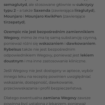
semaglutyd
, ale stosowane głównie w
cukrzycy
typu 2
– a także
Saxenda
(zawierająca
liraglutyd
),
Mounjaro
i
Mounjaro KwikPen
(zawierające
tirzepatyd
).
Ozempic nie jest bezpośrednim zamiennikiem
Wegovy
, mimo że ma tę samą substancję czynną,
ponieważ różni się
wskazaniem
i
dawkowaniem
.
Rybelsus
także nie jest bezpośrednim
odpowiednikiem Wegovy, ponieważ jest
lekiem
doustnym
i ma inne zastosowanie kliniczne.
Jeśli Wegovy nie jest dostępny w aptece, wybór
innego leku na receptę powinien uwzględniać
wskazanie, dostępność, dawkowanie,
przeciwwskazania i profil bezpieczeństwa.
Dlatego ewentualna
zamiana Wegovy
zawsze
powinna być ustalona z lekarzem, ponieważ