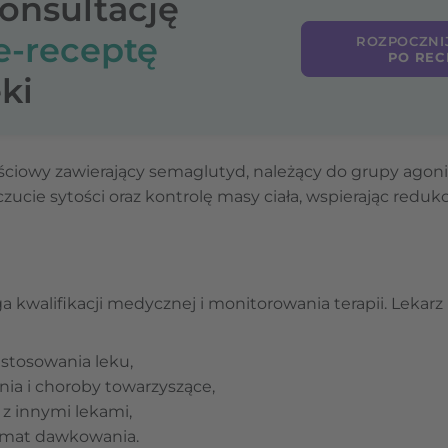
konsultację
e-receptę
ROZPOCZNI
PO REC
ki
ściowy zawierający semaglutyd, należący do grupy agoni
ucie sytości oraz kontrolę masy ciała, wspierając redukc
walifikacji medycznej i monitorowania terapii. Lekarz
stosowania leku,
ia i choroby towarzyszące,
 z innymi lekami,
hemat dawkowania.