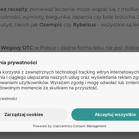
bez recepty
, ponieważ leczenie może wiązać się z możliw
nudności, wymioty, biegunka, zaparcia czy bóle brzucha.
utyd, takich jak
Ozempic
czy
Rybelsus
– wszystkie są le
a
Wegovy OTC
w Polsce – żadna forma leku nie jest dost
recepty” lub „zamiennik Wegovy bez recepty” wymagają
 zawierającego semaglutyd
.
egovy wymaga
recepty
. Możliwe jest tylko w ramach
tele
za odpowiednią i wystawi e-receptę.
 w Polsce
vy, pacjent musi:
rską – może to być:
ernista,