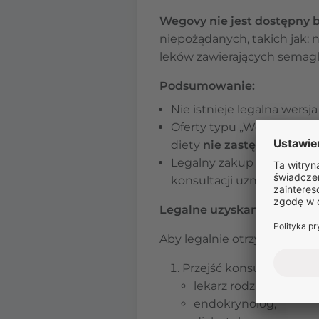
Wegovy nie jest dostępny 
niepożądanych, takich jak: 
leków zawierających semagl
Podsumowanie:
Nie istnieje legalna wersj
Oferty typu „Wegovy bez 
diety
nie zastępuje leku
Legalny zakup online W
konsultacji uzna terapię 
Legalne uzyskanie Wegovy
Aby legalnie otrzymać Wego
Przejść konsultację leka
lekarz rodzinny lub int
endokrynolog,