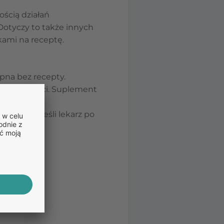
ością działań
 Dotyczy to także innych
kami na receptę.
ępna bez recepty.
 ostrożności. Suplement
medycyny
, jeśli lekarz po