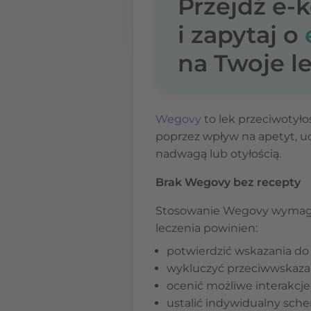
Przejdź e-
i zapytaj o
na Twoje le
Wegovy
to lek przeciwotyło
poprzez wpływ na apetyt, ucz
nadwagą lub otyłością.
Brak Wegovy bez recepty
Stosowanie Wegovy wymaga k
leczenia powinien:
potwierdzić wskazania do 
wykluczyć przeciwwskazan
ocenić możliwe interakcje
ustalić indywidualny sc