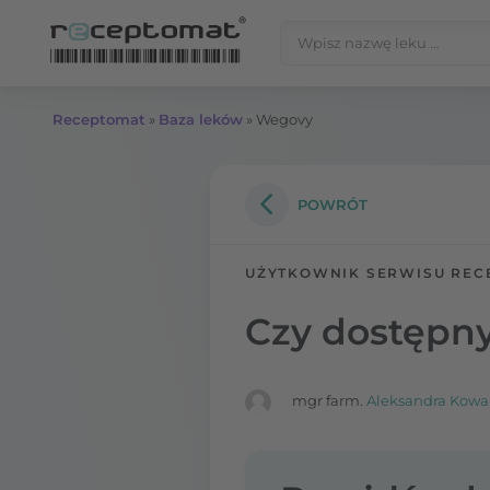
Przejdź do treści
Szukaj:
Receptomat
»
Baza leków
»
Wegovy
POWRÓT
UŻYTKOWNIK SERWISU REC
Czy dostępny
mgr farm.
Aleksandra Kowa