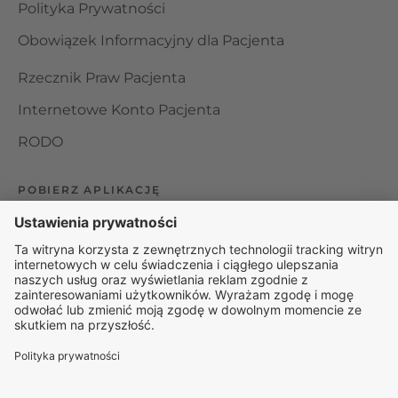
Polityka Prywatności
Obowiązek Informacyjny dla Pacjenta
Rzecznik Praw Pacjenta
Internetowe Konto Pacjenta
RODO
POBIERZ APLIKACJĘ
Organizator udzielania świadczeń telemedycznych jest
podmiotem leczniczym w rozumieniu ustawy z dnia 15
kwietnia 2011 roku o działalności leczniczej, wpisanym do
rejestru podmiotów wykonujących działalność leczniczą pod
numerem: 000000229172.
© 2025 Rapiomed Group Sp. z o.o.
Baza Leków
Baza