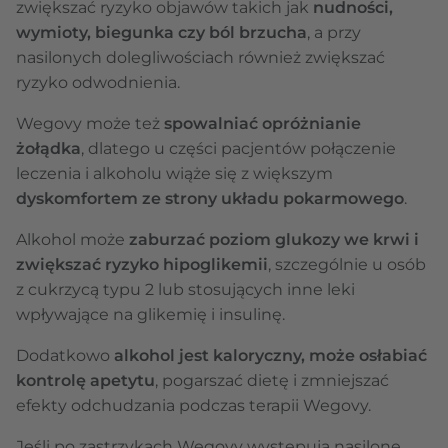
zwiększać ryzyko objawów takich jak
nudności,
wymioty, biegunka czy ból brzucha
, a przy
nasilonych dolegliwościach również zwiększać
ryzyko odwodnienia.
Wegovy może też
spowalniać opróżnianie
żołądka
, dlatego u części pacjentów połączenie
leczenia i alkoholu wiąże się z większym
dyskomfortem ze strony układu pokarmowego
.
Alkohol może
zaburzać poziom glukozy we krwi i
zwiększać ryzyko hipoglikemii
, szczególnie u osób
z cukrzycą typu 2 lub stosujących inne leki
wpływające na glikemię i insulinę.
Dodatkowo
alkohol jest kaloryczny, może osłabiać
kontrolę apetytu
, pogarszać dietę i zmniejszać
efekty odchudzania podczas terapii Wegovy.
Jeśli po zastrzykach Wegovy występują nasilone