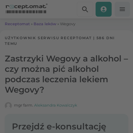
Przejdź do treści
Receptomat
»
Baza leków
»
Wegovy
UŻYTKOWNIK SERWISU RECEPTOMAT
|
586 DNI
TEMU
Zastrzyki Wegovy a alkohol –
czy można pić alkohol
podczas leczenia lekiem
Wegovy?
mgr farm.
Aleksandra Kowalczyk
Przejdź e-konsultację