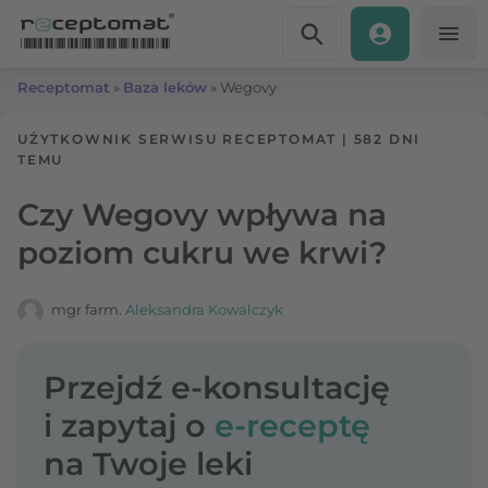
Przejdź do treści
Receptomat
»
Baza leków
»
Wegovy
UŻYTKOWNIK SERWISU RECEPTOMAT
|
582 DNI
TEMU
Czy Wegovy wpływa na
poziom cukru we krwi?
mgr farm.
Aleksandra Kowalczyk
Przejdź e-konsultację
i zapytaj o
e-receptę
na Twoje leki