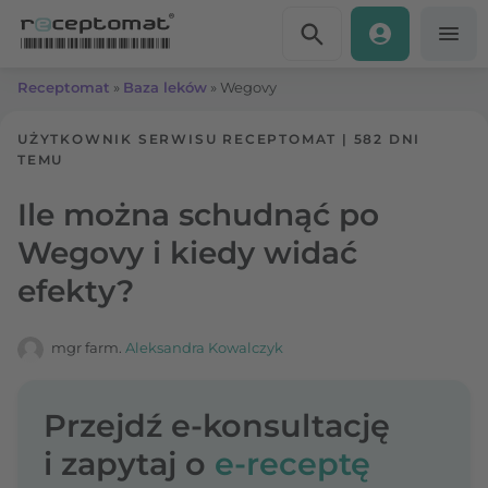
Przejdź do treści
Receptomat
»
Baza leków
»
Wegovy
UŻYTKOWNIK SERWISU RECEPTOMAT
|
582 DNI
TEMU
Ile można schudnąć po
Wegovy i kiedy widać
efekty?
mgr farm.
Aleksandra Kowalczyk
Przejdź e-konsultację
i zapytaj o
e-receptę