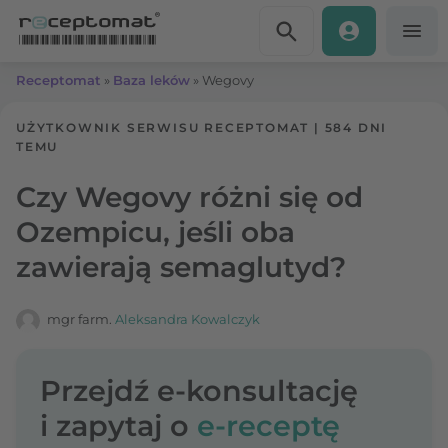
Przejdź do treści
Receptomat
»
Baza leków
»
Wegovy
UŻYTKOWNIK SERWISU RECEPTOMAT
|
584 DNI
TEMU
Czy Wegovy różni się od
Ozempicu, jeśli oba
zawierają semaglutyd?
mgr farm.
Aleksandra Kowalczyk
Przejdź e-konsultację
i zapytaj o
e-receptę