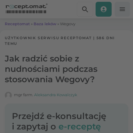
Przejdź do treści
Receptomat
»
Baza leków
»
Wegovy
UŻYTKOWNIK SERWISU RECEPTOMAT
|
586 DNI
TEMU
Jak radzić sobie z
nudnościami podczas
stosowania Wegovy?
mgr farm.
Aleksandra Kowalczyk
Przejdź e-konsultację
i zapytaj o
e-receptę