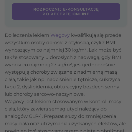
ROZPOCZNIJ E-KONSULTACJĘ
PO RECEPTĘ ONLINE
Do leczenia lekiem
Wegovy
kwalifikują się przede
wszystkim osoby dorosłe z otyłością, czyli z BMI
wynoszącym co najmniej 30 kg/m². Lek może być
także stosowany u dorosłych z nadwagą, gdy BMI
wynosi co najmniej 27 kg/m², jeśli jednocześnie
występują choroby związane z nadmierną masą
ciała, takie jak np. nadciśnienie tętnicze, cukrzyca
typu 2, dyslipidemia, obturacyjny bezdech senny
lub choroby sercowo-naczyniowe.
Wegovy jest lekiem stosowanym w kontroli masy
ciała, który zawiera semaglutyd należący do
analogów GLP-1. Preparat służy do zmniejszenia
masy ciała oraz utrzymania uzyskanych efektów, ale
powinien być stosowany razem z dietą o obniżonej