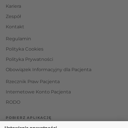
Kariera
Zespół
Kontakt
Regulamin
Polityka Cookies
Polityka Prywatności
Obowiązek Informacyjny dla Pacjenta
Rzecznik Praw Pacjenta
Internetowe Konto Pacjenta
RODO
POBIERZ APLIKACJĘ