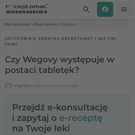
Przejdź do treści
Receptomat
»
Baza leków
»
Wegovy
UŻYTKOWNIK SERWISU RECEPTOMAT
|
582 DNI
TEMU
Czy Wegovy występuje w
postaci tabletek?
mgr farm.
Aleksandra Kowalczyk
Przejdź e-konsultację
i zapytaj o
e-receptę
na Twoje leki